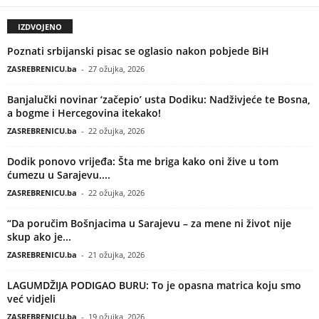
IZDVOJENO
Poznati srbijanski pisac se oglasio nakon pobjede BiH
ZASREBRENICU.ba
-
27 ožujka, 2026
Banjalučki novinar ‘začepio’ usta Dodiku: Nadživjeće te Bosna,
a bogme i Hercegovina itekako!
ZASREBRENICU.ba
-
22 ožujka, 2026
Dodik ponovo vrijeđa: Šta me briga kako oni žive u tom
ćumezu u Sarajevu....
ZASREBRENICU.ba
-
22 ožujka, 2026
“Da poručim Bošnjacima u Sarajevu – za mene ni život nije
skup ako je...
ZASREBRENICU.ba
-
21 ožujka, 2026
LAGUMDŽIJA PODIGAO BURU: To je opasna matrica koju smo
već vidjeli
ZASREBRENICU.ba
-
19 ožujka, 2026