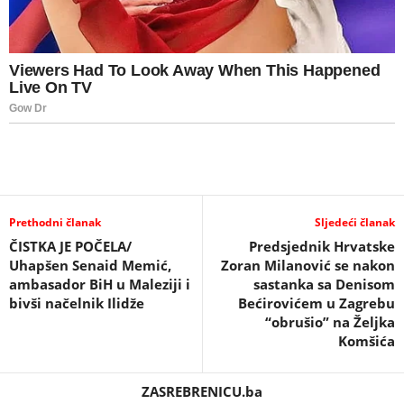
Prethodni članak
Sljedeći članak
ČISTKA JE POČELA/
Predsjednik Hrvatske
Uhapšen Senaid Memić,
Zoran Milanović se nakon
ambasador BiH u Maleziji i
sastanka sa Denisom
bivši načelnik Ilidže
Bećirovićem u Zagrebu
“obrušio” na Željka
Komšića
ZASREBRENICU.ba