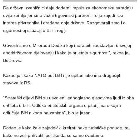
Da državni zvaničnici daju dodatni impuls za ekonomsku saradnju
dvije zemlje jer smo važni trgovinski partneri. To je zajednički
interes privrednika i građana obje države. Razgovarali smo i o
sigurnosnoj situaciji u BiH i regiji.
Govorili smo o Miloradu Dodiku koji mora biti zaustavljen u svojoj
andtidržavnom djelovanju i kako je prijetnja sigurnosti”, rekoa je
Bećirović.
Kazao je i kako NATO put BiH nije upitan iako ima drugačijih
stavova iz RS.
“Strateški ciljevi BiH su usvojeni jednoglasno glasovima ljudi iz oba
entiteta u BiH. Odluke entitetskih organa o pitanjima o kojim
odlučuje BiH nikoga ne zanima”, bio je jasan.
Dodao je kako žele zajednički kreirati neke turističke ponude, te
kako ne želi prihvatiti politike da se samo svađamo.