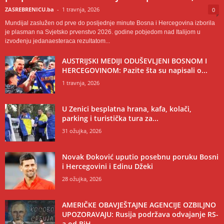
ZASREBRENICU.ba
-
1 travnja, 2026
0
Mundijal zaslužen od prve do posljednje minute Bosna i Hercegovina izborila
je plasman na Svjetsko prvenstvo 2026. godine pobjedom nad Italijom u
izvođenju jedanaesteraca rezultatom...
AUSTRIJSKI MEDIJI ODUŠEVLJENI BOSNOM I
HERCEGOVINOM: Pazite šta su napisali o...
1 travnja, 2026
U Zenici besplatna hrana, kafa, kolači,
parking i turistička tura za...
31 ožujka, 2026
Novak Đoković uputio posebnu poruku Bosni
i Hercegovini i Edinu Džeki
28 ožujka, 2026
AMERIČKE OBAVJEŠTAJNE AGENCIJE OZBILJNO
UPOZORAVAJU: Rusija podržava odvajanje RS-
a od BiH,...