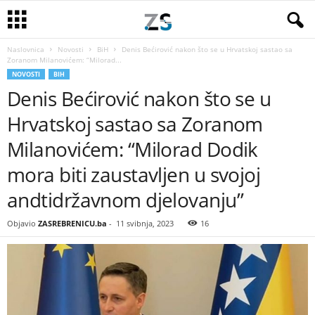
Naslovnica
Novosti
BiH
Denis Bećirović nakon što se u Hrvatskoj sastao sa
Zoranom Milanovićem: “Milorad...
NOVOSTI
BIH
Denis Bećirović nakon što se u
Hrvatskoj sastao sa Zoranom
Milanovićem: “Milorad Dodik
mora biti zaustavljen u svojoj
andtidržavnom djelovanju”
Objavio
ZASREBRENICU.ba
-
11 svibnja, 2023
16