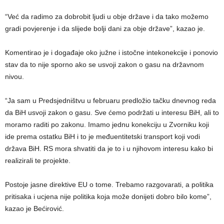
“Već da radimo za dobrobit ljudi u obje države i da tako možemo
gradi povjerenje i da slijede bolji dani za obje države”, kazao je.
Komentirao je i događaje oko južne i istočne intekonekcije i ponovio
stav da to nije sporno ako se usvoji zakon o gasu na državnom
nivou.
“Ja sam u Predsjedništvu u februaru predložio tačku dnevnog reda
da BiH usvoji zakon o gasu. Sve ćemo podržati u interesu BiH, ali to
moramo raditi po zakonu. Imamo jednu konekciju u Zvorniku koji
ide prema ostatku BiH i to je međuentitetski transport koji vodi
država BiH. RS mora shvatiti da je to i u njihovom interesu kako bi
realizirali te projekte.
Postoje jasne direktive EU o tome. Trebamo razgovarati, a politika
pritisaka i ucjena nije politika koja može donijeti dobro bilo kome”,
kazao je Bećirović.