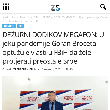
Naslovnica
Novosti
BiH
DEŽURNI DODIKOV MEGAFON: U jeku pandemije Goran
Broćeta optužuje vlasti u FBiH...
NOVOSTI
BIH
DEŽURNI DODIKOV MEGAFON: U
jeku pandemije Goran Broćeta
optužuje vlasti u FBiH da žele
protjerati preostale Srbe
Objavio
ZASREBRENICU.ba
-
16 travnja, 2020
19