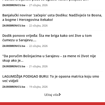
ZASREBRENICU.ba
-
27 ožujka, 2026
Banjalučki novinar ‘začepio’ usta Dodiku: Nadživjeće te Bosna,
a bogme i Hercegovina itekako!
ZASREBRENICU.ba
-
22 ožujka, 2026
Dodik ponovo vrijeđa: Šta me briga kako oni žive u tom
ćumezu u Sarajevu....
ZASREBRENICU.ba
-
22 ožujka, 2026
“Da poručim Bošnjacima u Sarajevu – za mene ni život nije
skup ako je...
ZASREBRENICU.ba
-
21 ožujka, 2026
LAGUMDŽIJA PODIGAO BURU: To je opasna matrica koju smo
već vidjeli
ZASREBRENICU.ba
-
19 ožujka, 2026
Učitaj više