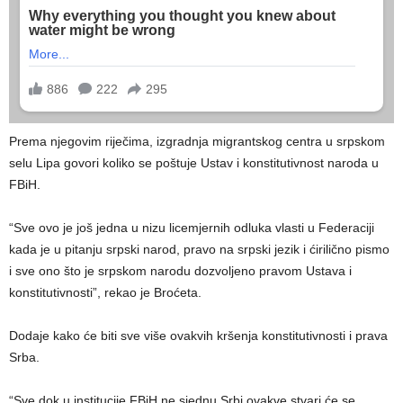
Prema njegovim riječima, izgradnja migrantskog centra u srpskom
selu Lipa govori koliko se poštuje Ustav i konstitutivnost naroda u
FBiH.
“Sve ovo je još jedna u nizu licemjernih odluka vlasti u Federaciji
kada je u pitanju srpski narod, pravo na srpski jezik i ćirilično pismo
i sve ono što je srpskom narodu dozvoljeno pravom Ustava i
konstitutivnosti”, rekao je Broćeta.
Dodaje kako će biti sve više ovakvih kršenja konstitutivnosti i prava
Srba.
“Sve dok u institucije FBiH ne sjednu Srbi ovakve stvari će se