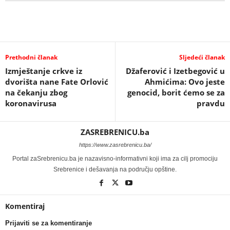
Prethodni članak
Sljedeći članak
Izmještanje crkve iz
Džaferović i Izetbegović u
dvorišta nane Fate Orlović
Ahmićima: Ovo jeste
na čekanju zbog
genocid, borit ćemo se za
koronavirusa
pravdu
ZASREBRENICU.ba
https://www.zasrebrenicu.ba/
Portal zaSrebrenicu.ba je nazavisno-informativni koji ima za cilj promociju
Srebrenice i dešavanja na području opštine.
Komentiraj
Prijaviti se za komentiranje