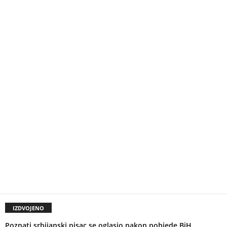
IZDVOJENO
Poznati srbijanski pisac se oglasio nakon pobjede BiH