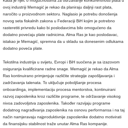
Kada je riječ o mogućnostima za održavanje konkurentnosti plata u
ovoj industriji Memagić je rekao da planiraju daljnji rast plata,
naročito u proizvodnom sektoru. Naglasio je potrebu donošenja
novog seta fiskalnih zakona u Federaciji BiH kojim je potrebno
rasteretiti privredu kako bi poslodavcima bilo omogućeno da
dodatno povećaju plate radnicima. Alma Ras je kao poslodavac,
istakao je Memagić, spremna da u skladu sa donesenim odlukama
dodatno poveća plate.
Tekstilna industrija u svijetu, Evropi i BiH suočena je sa izazovom
osiguranja kvalificirane radne snage. Memagić je rekao da Alma
Ras kontinuirano primjenjuje različite strategije zapošljavanja i
zadržavanja talenata. To uključuje poboljšanje procesa
onboardinga, implementaciju procesa mentorstva, kontinuirani
razvoj zaposlenika kroz različite programe, te održavanje visokog
nivoa zadovoljstva zaposlenika. Također razvijaju programe
dodatnog nagrađivanja zaposlenika na osnovu performansa i na taj
način namjeravaju najproduktivnije zaposlenike dodatno motivirati
da finansijsku stabilnost traže unutar Alma Ras kompanije.