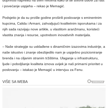
doprinosi napretku na svim nivoima kako bi se stvorili uslovi za rast
i povećanje uspjeha – rekao je Memagić.
Podsjetio je da su prošle godine proširili poslovanje s eminentnim
kupcima, Calida i Armani, zahvaljujući kvalitetnim isporukama i za
njih sada razvijaju nove artikle, u vlastitom aranžmanu, koristeći
vlastita znanja i resurse, upotrebom inovativnih materijala.
– Naše strategije su usklađene s dinamičnim izazovima industrije, a
naše iskustvo i znanje obezbjedilo nam je uspješno pozicioniranje
brenda i na ciljanim stranim tržištima. Ulaganje u infrastrukturu,
ljude i poboljšanje kvaliteta iznova uvijek je naš primarni prioritet u
poslovanju – istakao je Memagić u intervjuu za Fenu.