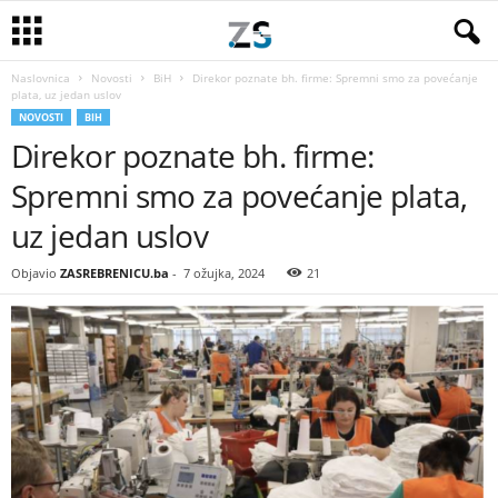
Naslovnica
Novosti
BiH
Direkor poznate bh. firme: Spremni smo za povećanje
plata, uz jedan uslov
NOVOSTI
BIH
Direkor poznate bh. firme:
Spremni smo za povećanje plata,
uz jedan uslov
Objavio
ZASREBRENICU.ba
-
7 ožujka, 2024
21