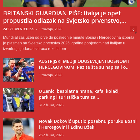
BRITANSKI GUARDIAN PIŠE: Italija je opet
propustila odlazak na Svjetsko prvenstvo,...
ZASREBRENICU.ba
-
1 travnja, 2026
0
Mundijal zaslužen od prve do posljednje minute Bosna i Hercegovina izborila
je plasman na Svjetsko prvenstvo 2026. godine pobjedom nad Italijom u
izvođenju jedanaesteraca rezultatom...
AUSTRIJSKI MEDIJI ODUŠEVLJENI BOSNOM I
HERCEGOVINOM: Pazite šta su napisali o...
1 travnja, 2026
U Zenici besplatna hrana, kafa, kolači,
parking i turistička tura za...
31 ožujka, 2026
Novak Đoković uputio posebnu poruku Bosni
i Hercegovini i Edinu Džeki
28 ožujka, 2026