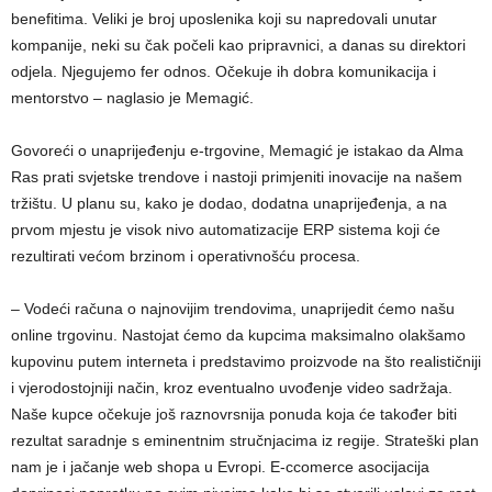
benefitima. Veliki je broj uposlenika koji su napredovali unutar
kompanije, neki su čak počeli kao pripravnici, a danas su direktori
odjela. Njegujemo fer odnos. Očekuje ih dobra komunikacija i
mentorstvo – naglasio je Memagić.
Govoreći o unaprijeđenju e-trgovine, Memagić je istakao da Alma
Ras prati svjetske trendove i nastoji primjeniti inovacije na našem
tržištu. U planu su, kako je dodao, dodatna unaprijeđenja, a na
prvom mjestu je visok nivo automatizacije ERP sistema koji će
rezultirati većom brzinom i operativnošću procesa.
– Vodeći računa o najnovijim trendovima, unaprijedit ćemo našu
online trgovinu. Nastojat ćemo da kupcima maksimalno olakšamo
kupovinu putem interneta i predstavimo proizvode na što realističniji
i vjerodostojniji način, kroz eventualno uvođenje video sadržaja.
Naše kupce očekuje još raznovrsnija ponuda koja će također biti
rezultat saradnje s eminentnim stručnjacima iz regije. Strateški plan
nam je i jačanje web shopa u Evropi. E-ccomerce asocijacija