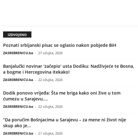
IZDVOJENO
Poznati srbijanski pisac se oglasio nakon pobjede BiH
ZASREBRENICU.ba
-
27 ožujka, 2026
Banjalučki novinar ‘začepio’ usta Dodiku: Nadživjeće te Bosna,
a bogme i Hercegovina itekako!
ZASREBRENICU.ba
-
22 ožujka, 2026
Dodik ponovo vrijeđa: Šta me briga kako oni žive u tom
ćumezu u Sarajevu....
ZASREBRENICU.ba
-
22 ožujka, 2026
“Da poručim Bošnjacima u Sarajevu – za mene ni život nije
skup ako je...
ZASREBRENICU.ba
-
21 ožujka, 2026