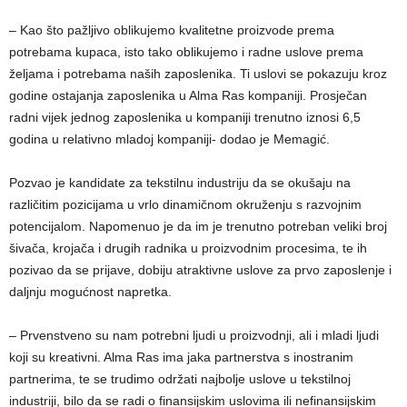
– Kao što pažljivo oblikujemo kvalitetne proizvode prema
potrebama kupaca, isto tako oblikujemo i radne uslove prema
željama i potrebama naših zaposlenika. Ti uslovi se pokazuju kroz
godine ostajanja zaposlenika u Alma Ras kompaniji. Prosječan
radni vijek jednog zaposlenika u kompaniji trenutno iznosi 6,5
godina u relativno mladoj kompaniji- dodao je Memagić.
Pozvao je kandidate za tekstilnu industriju da se okušaju na
različitim pozicijama u vrlo dinamičnom okruženju s razvojnim
potencijalom. Napomenuo je da im je trenutno potreban veliki broj
šivača, krojača i drugih radnika u proizvodnim procesima, te ih
pozivao da se prijave, dobiju atraktivne uslove za prvo zaposlenje i
daljnju mogućnost napretka.
– Prvenstveno su nam potrebni ljudi u proizvodnji, ali i mladi ljudi
koji su kreativni. Alma Ras ima jaka partnerstva s inostranim
partnerima, te se trudimo održati najbolje uslove u tekstilnoj
industriji, bilo da se radi o finansijskim uslovima ili nefinansijskim