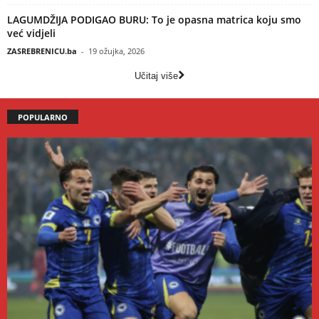
LAGUMDŽIJA PODIGAO BURU: To je opasna matrica koju smo
već vidjeli
ZASREBRENICU.ba
-
19 ožujka, 2026
Učitaj više
POPULARNO