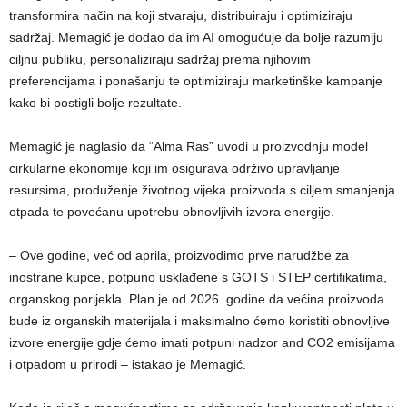
transformira način na koji stvaraju, distribuiraju i optimiziraju
sadržaj. Memagić je dodao da im AI omogućuje da bolje razumiju
ciljnu publiku, personaliziraju sadržaj prema njihovim
preferencijama i ponašanju te optimiziraju marketinške kampanje
kako bi postigli bolje rezultate.
Memagić je naglasio da “Alma Ras” uvodi u proizvodnju model
cirkularne ekonomije koji im osigurava održivo upravljanje
resursima, produženje životnog vijeka proizvoda s ciljem smanjenja
otpada te povećanu upotrebu obnovljivih izvora energije.
– Ove godine, već od aprila, proizvodimo prve narudžbe za
inostrane kupce, potpuno usklađene s GOTS i STEP certifikatima,
organskog porijekla. Plan je od 2026. godine da većina proizvoda
bude iz organskih materijala i maksimalno ćemo koristiti obnovljive
izvore energije gdje ćemo imati potpuni nadzor and CO2 emisijama
i otpadom u prirodi – istakao je Memagić.