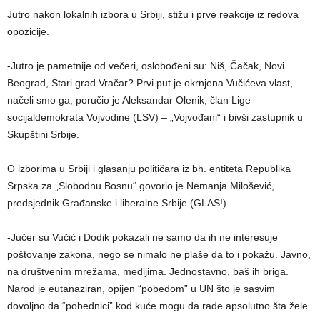
Jutro nakon lokalnih izbora u Srbiji, stižu i prve reakcije iz redova
opozicije.
-Jutro je pametnije od večeri, oslobođeni su: Niš, Čačak, Novi
Beograd, Stari grad Vračar? Prvi put je okrnjena Vučićeva vlast,
načeli smo ga, poručio je Aleksandar Olenik, član Lige
socijaldemokrata Vojvodine (LSV) – „Vojvođani“ i bivši zastupnik u
Skupštini Srbije.
O izborima u Srbiji i glasanju političara iz bh. entiteta Republika
Srpska za „Slobodnu Bosnu“ govorio je Nemanja Milošević,
predsjednik Građanske i liberalne Srbije (GLAS!).
-Jučer su Vučić i Dodik pokazali ne samo da ih ne interesuje
poštovanje zakona, nego se nimalo ne plaše da to i pokažu. Javno,
na društvenim mrežama, medijima. Jednostavno, baš ih briga.
Narod je eutanaziran, opijen “pobedom” u UN što je sasvim
dovoljno da “pobednici” kod kuće mogu da rade apsolutno šta žele.