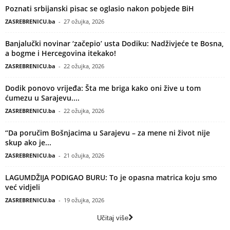
Poznati srbijanski pisac se oglasio nakon pobjede BiH
ZASREBRENICU.ba
-
27 ožujka, 2026
Banjalučki novinar ‘začepio’ usta Dodiku: Nadživjeće te Bosna,
a bogme i Hercegovina itekako!
ZASREBRENICU.ba
-
22 ožujka, 2026
Dodik ponovo vrijeđa: Šta me briga kako oni žive u tom
ćumezu u Sarajevu....
ZASREBRENICU.ba
-
22 ožujka, 2026
“Da poručim Bošnjacima u Sarajevu – za mene ni život nije
skup ako je...
ZASREBRENICU.ba
-
21 ožujka, 2026
LAGUMDŽIJA PODIGAO BURU: To je opasna matrica koju smo
već vidjeli
ZASREBRENICU.ba
-
19 ožujka, 2026
Učitaj više