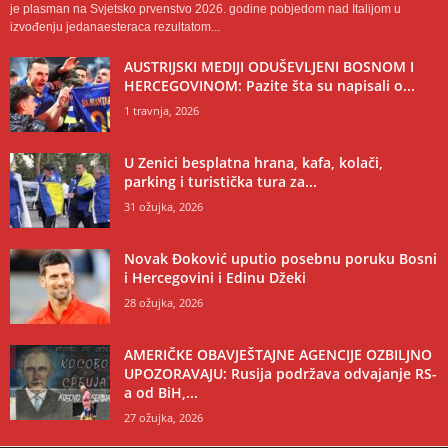
je plasman na Svjetsko prvenstvo 2026. godine pobjedom nad Italijom u
izvođenju jedanaesteraca rezultatom...
AUSTRIJSKI MEDIJI ODUŠEVLJENI BOSNOM I
HERCEGOVINOM: Pazite šta su napisali o...
1 travnja, 2026
U Zenici besplatna hrana, kafa, kolači,
parking i turistička tura za...
31 ožujka, 2026
Novak Đoković uputio posebnu poruku Bosni
i Hercegovini i Edinu Džeki
28 ožujka, 2026
AMERIČKE OBAVJEŠTAJNE AGENCIJE OZBILJNO
UPOZORAVAJU: Rusija podržava odvajanje RS-
a od BiH,...
27 ožujka, 2026