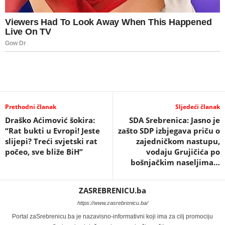
Prethodni članak
Sljedeći članak
Draško Aćimović šokira:
SDA Srebrenica: Jasno je
“Rat bukti u Evropi! Jeste
zašto SDP izbjegava priču o
slijepi? Treći svjetski rat
zajedničkom nastupu,
počeo, sve bliže BiH”
vodaju Grujičića po
bošnjačkim naseljima…
ZASREBRENICU.ba
https://www.zasrebrenicu.ba/
Portal zaSrebrenicu.ba je nazavisno-informativni koji ima za cilj promociju