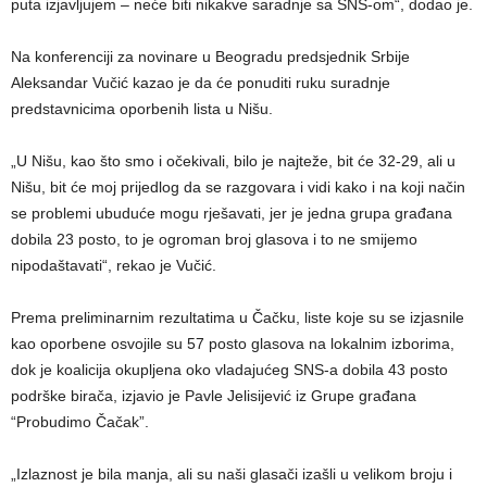
puta izjavljujem – neće biti nikakve saradnje sa SNS-om“, dodao je.
Na konferenciji za novinare u Beogradu predsjednik Srbije
Aleksandar Vučić kazao je da će ponuditi ruku suradnje
predstavnicima oporbenih lista u Nišu.
„U Nišu, kao što smo i očekivali, bilo je najteže, bit će 32-29, ali u
Nišu, bit će moj prijedlog da se razgovara i vidi kako i na koji način
se problemi ubuduće mogu rješavati, jer je jedna grupa građana
dobila 23 posto, to je ogroman broj glasova i to ne smijemo
nipodaštavati“, rekao je Vučić.
Prema preliminarnim rezultatima u Čačku, liste koje su se izjasnile
kao oporbene osvojile su 57 posto glasova na lokalnim izborima,
dok je koalicija okupljena oko vladajućeg SNS-a dobila 43 posto
podrške birača, izjavio je Pavle Jelisijević iz Grupe građana
“Probudimo Čačak”.
„Izlaznost je bila manja, ali su naši glasači izašli u velikom broju i