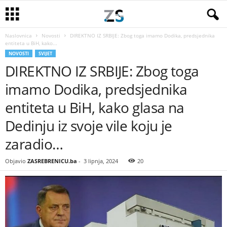
Naslovnica
Novosti
DIREKTNO IZ SRBIJE: Zbog toga imamo Dodika, predsjednika
entiteta u BiH, kako...
NOVOSTI
SVIJET
DIREKTNO IZ SRBIJE: Zbog toga
imamo Dodika, predsjednika
entiteta u BiH, kako glasa na
Dedinju iz svoje vile koju je
zaradio…
Objavio
ZASREBRENICU.ba
-
3 lipnja, 2024
20