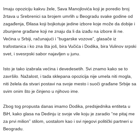
Imaju opoziciju kakvu žele, Sava Manojlovića koji je poredio broj
žrtava u Srebrenici sa brojem umrlih u Beogradu svake godine od
zagađenja, Đilasa koji bojkotuje jedine izbore koje može da dobije i
zbunjene građane koji ne znaju da li da izađu na izbore ili ne.
Većina u Srbiji, računajući i “bugarske vozove”, glasače iz
trafostanica i ko zna šta još, bira Vučića i Dodika, bira Vulinov srpski
svet, i svesrpski sabor najavljen u junu.
Isto je tako izabrala većina i devedesetih. Svi znamo kako se to
završilo. Nažalost, i tada sklepana opozicija nije umela niti mogla,
niti želela da stvari postavi na svoje mesto i suoči građane Srbije sa
svim onim što je činjeno u njihovo ime.
Zbog tog propusta danas imamo Dodika, predsjednika entiteta u
BiH, kako glasa na Dedinju iz svoje vile koju je zaradio “ne pitaj me
za prvi milion” stilom, uostalom kao i svi njegovi politički partneri u
Beogradu.