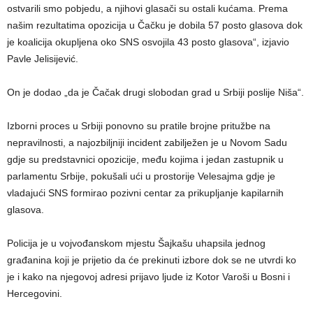
ostvarili smo pobjedu, a njihovi glasači su ostali kućama. Prema
našim rezultatima opozicija u Čačku je dobila 57 posto glasova dok
je koalicija okupljena oko SNS osvojila 43 posto glasova“, izjavio
Pavle Jelisijević.
On je dodao „da je Čačak drugi slobodan grad u Srbiji poslije Niša“.
Izborni proces u Srbiji ponovno su pratile brojne pritužbe na
nepravilnosti, a najozbiljniji incident zabilježen je u Novom Sadu
gdje su predstavnici opozicije, među kojima i jedan zastupnik u
parlamentu Srbije, pokušali ući u prostorije Velesajma gdje je
vladajući SNS formirao pozivni centar za prikupljanje kapilarnih
glasova.
Policija je u vojvođanskom mjestu Šajkašu uhapsila jednog
građanina koji je prijetio da će prekinuti izbore dok se ne utvrdi ko
je i kako na njegovoj adresi prijavo ljude iz Kotor Varoši u Bosni i
Hercegovini.