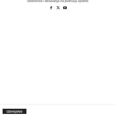
Srebrenice i dešavanja na području opštine.
IZDVOJENO