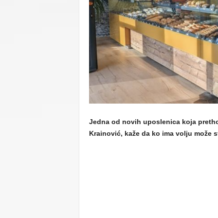
C
U
Jedna od novih uposlenica koja pretho
Krainović, kaže da ko ima volju može s