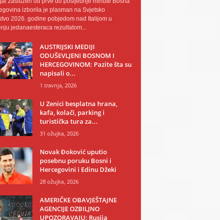
al zaslužen od prve do posljednje minute Bosna
egovina izborila je plasman na Svjetsko
tvo 2026. godine pobjedom nad Italijom u
nju jedanaesteraca rezultatom...
AUSTRIJSKI MEDIJI
ODUŠEVLJENI BOSNOM I
HERCEGOVINOM: Pazite šta su
napisali o...
1 travnja, 2026
U Zenici besplatna hrana,
kafa, kolači, parking i
turistička tura za...
31 ožujka, 2026
Novak Đoković uputio
posebnu poruku Bosni i
Hercegovini i Edinu Džeki
28 ožujka, 2026
AMERIČKE OBAVJEŠTAJNE
AGENCIJE OZBILJNO
UPOZORAVAJU: Rusija