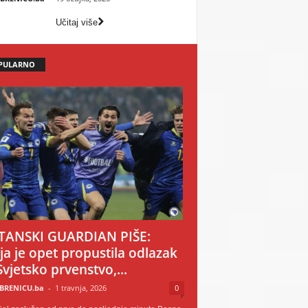
Učitaj više
PULARNO
TANSKI GUARDIAN PIŠE:
ija je opet propustila odlazak
Svjetsko prvenstvo,...
BRENICU.ba
-
1 travnja, 2026
0