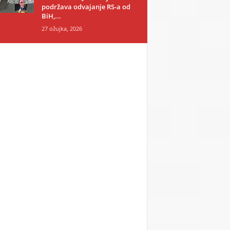
podržava odvajanje RS-a od
BiH,...
27 ožujka, 2026