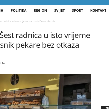
IH
POLITIKA
REGION
SVIJET
SPORT
KONTAKT
st radnica u isto vrijeme na trudničkom, vlasnik...
 Šest radnica u isto vrijeme
asnik pekare bez otkaza
14
IZ