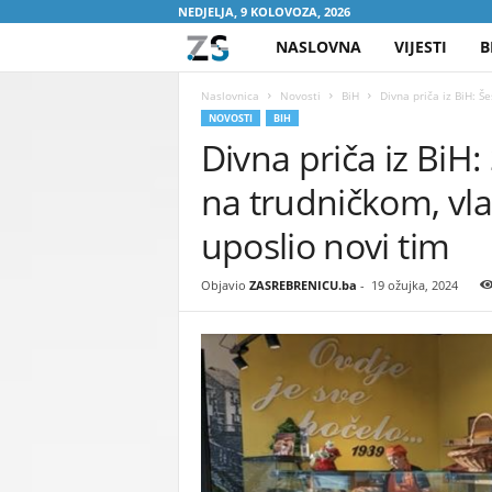
NEDJELJA, 9 KOLOVOZA, 2026
NASLOVNA
VIJESTI
B
Z
A
Naslovnica
Novosti
BiH
Divna priča iz BiH: Še
NOVOSTI
BIH
Divna priča iz BiH:
S
na trudničkom, vl
R
uposlio novi tim
E
Objavio
ZASREBRENICU.ba
-
19 ožujka, 2024
B
R
E
N
I