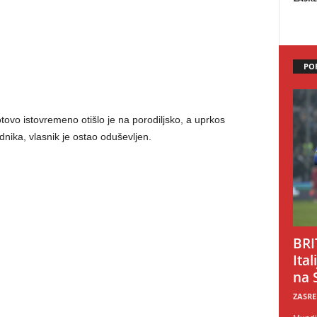
PO
otovo istovremeno otišlo je na porodiljsko, a uprkos
ika, vlasnik je ostao oduševljen.
BRI
Ital
na 
ZASRE