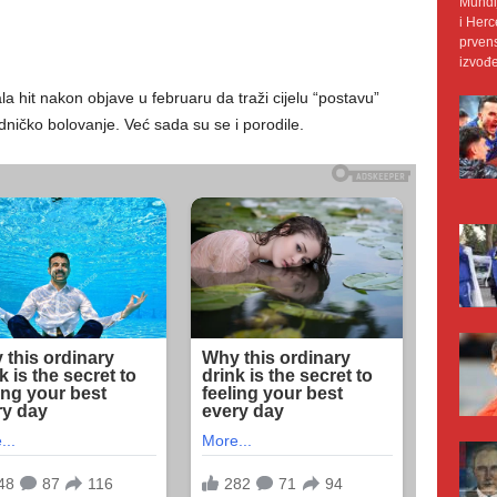
Mundij
i Herc
prvens
izvođe
ala hit nakon objave u februaru da traži cijelu “postavu”
udničko bolovanje. Već sada su se i porodile.