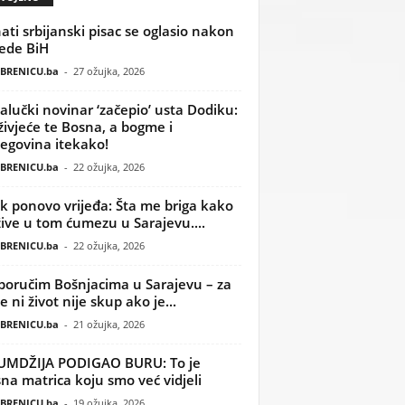
ati srbijanski pisac se oglasio nakon
ede BiH
BRENICU.ba
-
27 ožujka, 2026
alučki novinar ‘začepio’ usta Dodiku:
ivjeće te Bosna, a bogme i
egovina itekako!
BRENICU.ba
-
22 ožujka, 2026
k ponovo vrijeđa: Šta me briga kako
žive u tom ćumezu u Sarajevu....
BRENICU.ba
-
22 ožujka, 2026
poručim Bošnjacima u Sarajevu – za
 ni život nije skup ako je...
BRENICU.ba
-
21 ožujka, 2026
UMDŽIJA PODIGAO BURU: To je
na matrica koju smo već vidjeli
BRENICU.ba
-
19 ožujka, 2026