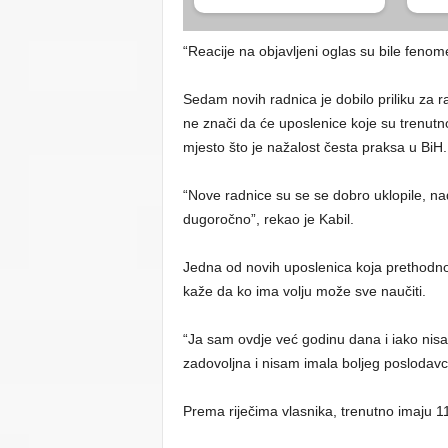
“Reacije na objavljeni oglas su bile fen
Sedam novih radnica je dobilo priliku za ra
ne znači da će uposlenice koje su trenutn
mjesto što je nažalost česta praksa u BiH.
“Nove radnice su se se dobro uklopile, nad
dugoročno”, rekao je Kabil.
Jedna od novih uposlenica koja prethodno n
kaže da ko ima volju može sve naučiti.
“Ja sam ovdje već godinu dana i iako nis
zadovoljna i nisam imala boljeg poslodavc
Prema riječima vlasnika, trenutno imaju 1