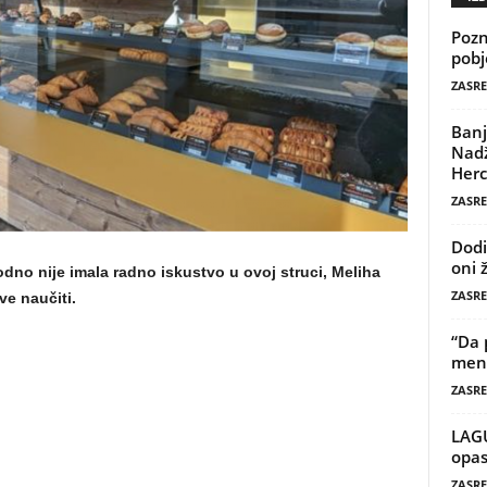
Pozn
pobj
ZASRE
Banj
Nadž
Herc
ZASRE
Dodi
oni 
dno nije imala radno iskustvo u ovoj struci, Meliha
ZASRE
ve naučiti.
“Da 
mene
ZASRE
LAG
opas
ZASRE