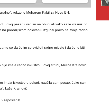
omenalne”, rekao je Muharem Kabil za Novu BH.
d u ovoj pekari i već su na obuci ali kako kaže vlasnik, to
o na porodiljskom bolovanju izgubiti pravo na svoje radno
amo se da će im se svidjeti radno mjesto i da će to biti
ije imala radno iskustvo u ovoj struci, Meliha Krainović,
am imala iskustvo u pekari, naučila sam posao. Jako sam
a”, kaže Krainović.
15 zaposlenih.