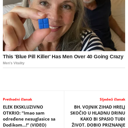
Prethodni članak
Sljedeći članak
ELEK EKSKLUZIVNO
BH. VOJNIK ZIHAD HRELJ
OTKRIO: “Imao sam
SKOČIO U HLADNU DRINU
određene nesuglasice sa
KAKO BI SPASIO TUĐI
Dodikom…!” (VIDEO)
ŽIVOT. DOBIO PRIZNANJE