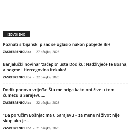
IZDVOJENO
Poznati srbijanski pisac se oglasio nakon pobjede BiH
ZASREBRENICU.ba
-
27 ožujka, 2026
Banjalučki novinar ‘začepio’ usta Dodiku: Nadživjeće te Bosna,
a bogme i Hercegovina itekako!
ZASREBRENICU.ba
-
22 ožujka, 2026
Dodik ponovo vrijeđa: Šta me briga kako oni žive u tom
ćumezu u Sarajevu....
ZASREBRENICU.ba
-
22 ožujka, 2026
“Da poručim Bošnjacima u Sarajevu – za mene ni život nije
skup ako je...
ZASREBRENICU.ba
-
21 ožujka, 2026