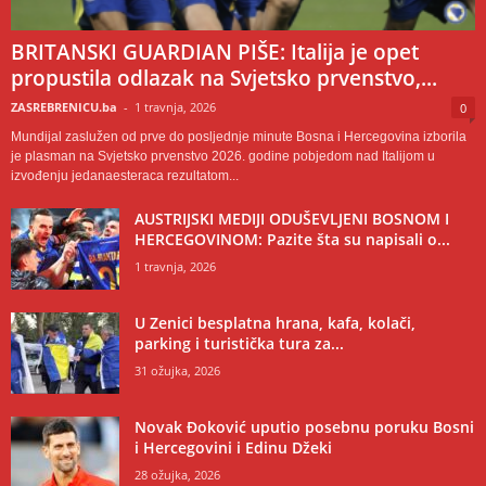
BRITANSKI GUARDIAN PIŠE: Italija je opet
propustila odlazak na Svjetsko prvenstvo,...
ZASREBRENICU.ba
-
1 travnja, 2026
0
Mundijal zaslužen od prve do posljednje minute Bosna i Hercegovina izborila
je plasman na Svjetsko prvenstvo 2026. godine pobjedom nad Italijom u
izvođenju jedanaesteraca rezultatom...
AUSTRIJSKI MEDIJI ODUŠEVLJENI BOSNOM I
HERCEGOVINOM: Pazite šta su napisali o...
1 travnja, 2026
U Zenici besplatna hrana, kafa, kolači,
parking i turistička tura za...
31 ožujka, 2026
Novak Đoković uputio posebnu poruku Bosni
i Hercegovini i Edinu Džeki
28 ožujka, 2026