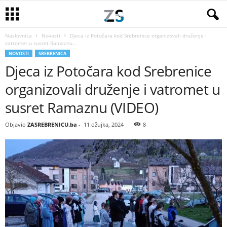
Naslovnica
Novosti
Djeca iz Potočara kod Srebrenice organizovali druženje i
vatromet u susret Ramaznu...
NOVOSTI
SREBRENICA
Djeca iz Potočara kod Srebrenice
organizovali druženje i vatromet u
susret Ramaznu (VIDEO)
Objavio
ZASREBRENICU.ba
-
11 ožujka, 2024
8