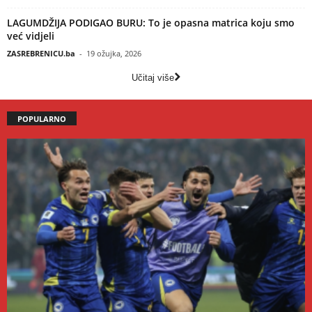
LAGUMDŽIJA PODIGAO BURU: To je opasna matrica koju smo
već vidjeli
ZASREBRENICU.ba
-
19 ožujka, 2026
Učitaj više
POPULARNO