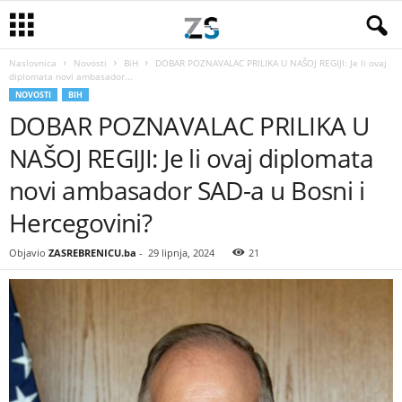
Naslovnica
Novosti
BiH
DOBAR POZNAVALAC PRILIKA U NAŠOJ REGIJI: Je li ovaj
diplomata novi ambasador...
NOVOSTI
BIH
DOBAR POZNAVALAC PRILIKA U
NAŠOJ REGIJI: Je li ovaj diplomata
novi ambasador SAD-a u Bosni i
Hercegovini?
Objavio
ZASREBRENICU.ba
-
29 lipnja, 2024
21