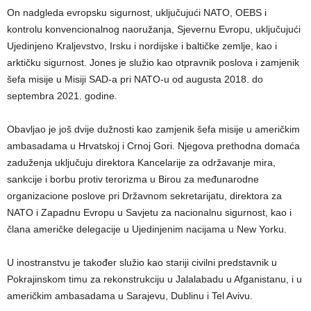
On nadgleda evropsku sigurnost, uključujući NATO, OEBS i
kontrolu konvencionalnog naoružanja, Sjevernu Evropu, uključujući
Ujedinjeno Kraljevstvo, Irsku i nordijske i baltičke zemlje, kao i
arktičku sigurnost. Jones je služio kao otpravnik poslova i zamjenik
šefa misije u Misiji SAD-a pri NATO-u od augusta 2018. do
septembra 2021. godine.
Obavljao je još dvije dužnosti kao zamjenik šefa misije u američkim
ambasadama u Hrvatskoj i Crnoj Gori. Njegova prethodna domaća
zaduženja uključuju direktora Kancelarije za održavanje mira,
sankcije i borbu protiv terorizma u Birou za međunarodne
organizacione poslove pri Državnom sekretarijatu, direktora za
NATO i Zapadnu Evropu u Savjetu za nacionalnu sigurnost, kao i
člana američke delegacije u Ujedinjenim nacijama u New Yorku.
U inostranstvu je također služio kao stariji civilni predstavnik u
Pokrajinskom timu za rekonstrukciju u Jalalabadu u Afganistanu, i u
američkim ambasadama u Sarajevu, Dublinu i Tel Avivu.