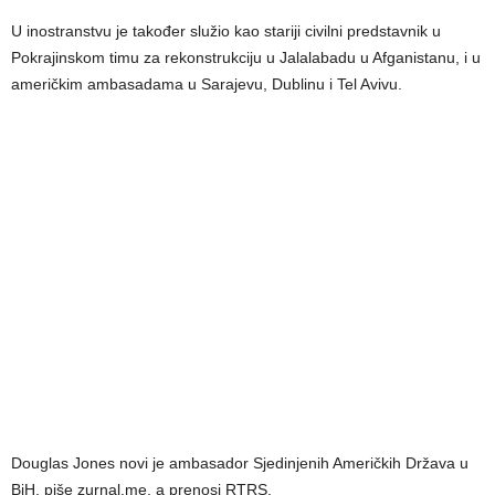
U inostranstvu je također služio kao stariji civilni predstavnik u
Pokrajinskom timu za rekonstrukciju u Jalalabadu u Afganistanu, i u
američkim ambasadama u Sarajevu, Dublinu i Tel Avivu.
Douglas Jones novi je ambasador Sjedinjenih Američkih Država u
BiH, piše zurnal.me, a prenosi RTRS.