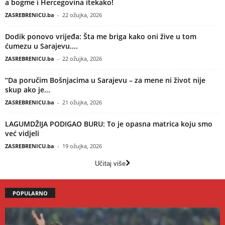
a bogme i Hercegovina itekako!
ZASREBRENICU.ba
-
22 ožujka, 2026
Dodik ponovo vrijeđa: Šta me briga kako oni žive u tom
ćumezu u Sarajevu....
ZASREBRENICU.ba
-
22 ožujka, 2026
“Da poručim Bošnjacima u Sarajevu – za mene ni život nije
skup ako je...
ZASREBRENICU.ba
-
21 ožujka, 2026
LAGUMDŽIJA PODIGAO BURU: To je opasna matrica koju smo
već vidjeli
ZASREBRENICU.ba
-
19 ožujka, 2026
Učitaj više
POPULARNO