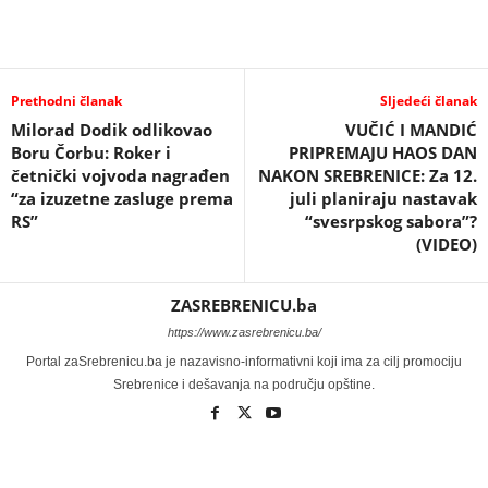
Prethodni članak
Sljedeći članak
Milorad Dodik odlikovao
VUČIĆ I MANDIĆ
Boru Čorbu: Roker i
PRIPREMAJU HAOS DAN
četnički vojvoda nagrađen
NAKON SREBRENICE: Za 12.
“za izuzetne zasluge prema
juli planiraju nastavak
RS”
“svesrpskog sabora”?
(VIDEO)
ZASREBRENICU.ba
https://www.zasrebrenicu.ba/
Portal zaSrebrenicu.ba je nazavisno-informativni koji ima za cilj promociju
Srebrenice i dešavanja na području opštine.