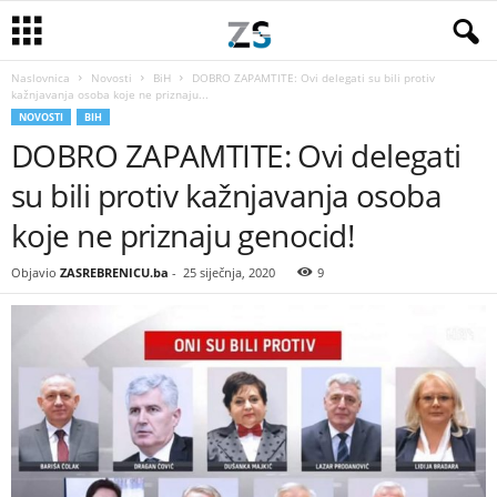
Naslovnica
Novosti
BiH
DOBRO ZAPAMTITE: Ovi delegati su bili protiv
kažnjavanja osoba koje ne priznaju...
NOVOSTI
BIH
DOBRO ZAPAMTITE: Ovi delegati
su bili protiv kažnjavanja osoba
koje ne priznaju genocid!
Objavio
ZASREBRENICU.ba
-
25 siječnja, 2020
9