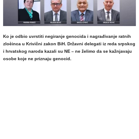
Ko je odbio uvrstiti negiranje genocida i nagrađivanje ratnih
zloèinca u Krivični zakon BiH. Državni delegati iz reda srpskog
i hrvatskog naroda kazali su NE – ne želimo da se kažnjavaju
osobe koje ne priznaju genocid.