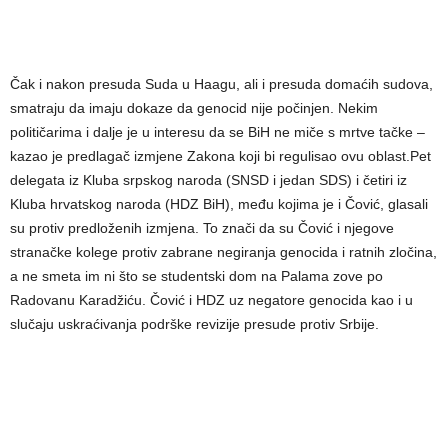
Čak i nakon presuda Suda u Haagu, ali i presuda domaćih sudova,
smatraju da imaju dokaze da genocid nije počinjen. Nekim
političarima i dalje je u interesu da se BiH ne miče s mrtve tačke –
kazao je predlagač izmjene Zakona koji bi regulisao ovu oblast.Pet
delegata iz Kluba srpskog naroda (SNSD i jedan SDS) i četiri iz
Kluba hrvatskog naroda (HDZ BiH), među kojima je i Čović, glasali
su protiv predloženih izmjena. To znači da su Čović i njegove
stranačke kolege protiv zabrane negiranja genocida i ratnih zločina,
a ne smeta im ni što se studentski dom na Palama zove po
Radovanu Karadžiću. Čović i HDZ uz negatore genocida kao i u
slučaju uskraćivanja podrške revizije presude protiv Srbije.