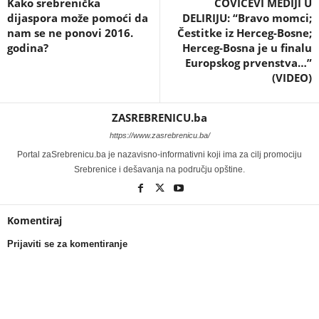
Kako srebrenička
ČOVIĆEVI MEDIJI U
dijaspora može pomoći da
DELIRIJU: “Bravo momci;
nam se ne ponovi 2016.
Čestitke iz Herceg-Bosne;
godina?
Herceg-Bosna je u finalu
Europskog prvenstva…”
(VIDEO)
ZASREBRENICU.ba
https://www.zasrebrenicu.ba/
Portal zaSrebrenicu.ba je nazavisno-informativni koji ima za cilj promociju
Srebrenice i dešavanja na području opštine.
Komentiraj
Prijaviti se za komentiranje