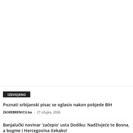
IZDVOJENO
Poznati srbijanski pisac se oglasio nakon pobjede BiH
ZASREBRENICU.ba
-
27 ožujka, 2026
Banjalučki novinar ‘začepio’ usta Dodiku: Nadživjeće te Bosna,
a bogme i Hercegovina itekako!