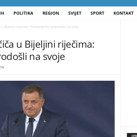
IH
POLITIKA
REGION
SVIJET
SPORT
KONTAKT
u Bijeljini riječima: Predsjedniče, dobrodošli na svoje
a u Bijeljini riječima:
odošli na svoje
19
IZ