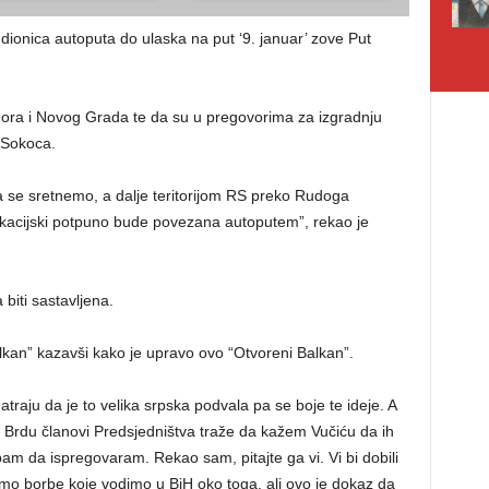
dionica autoputa do ulaska na put ‘9. januar’ zove Put
jedora i Novog Grada te da su u pregovorima za izgradnju
 Sokoca.
da se sretnemo, a dalje teritorijom RS preko Rudoga
kacijski potpuno bude povezana autoputem”, rekao je
biti sastavljena.
an” kazavši kako je upravo ovo “Otvoreni Balkan”.
raju da je to velika srpska podvala pa se boje te ideje. A
Brdu članovi Predsjedništva traže da kažem Vučiću da ih
ebam da ispregovaram. Rekao sam, pitajte ga vi. Vi bi dobili
mamo borbe koje vodimo u BiH oko toga, ali ovo je dokaz da