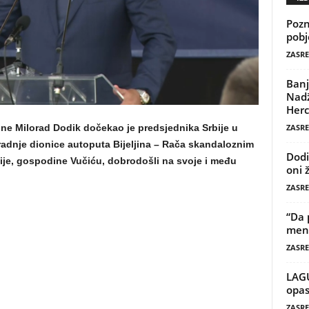
Pozn
pobj
ZASRE
Banj
Nadž
Herc
ZASRE
ne Milorad Dodik dočekao je predsjednika Srbije u
gradnje dionice autoputa Bijeljina – Rača skandaloznim
Dodi
ije, gospodine Vučiću, dobrodošli na svoje i među
oni 
ZASRE
“Da 
mene
ZASRE
LAG
opas
ZASRE