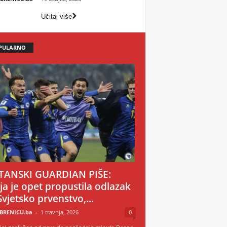
Učitaj više
PULARNO
TANSKI GUARDIAN PIŠE:
ija je opet propustila odlazak
Svjetsko prvenstvo,...
BRENICU.ba
-
1 travnja, 2026
0