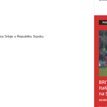
PO
ama Srbije u Republiku Srpsku.
BRI
Ital
na 
ZASRE