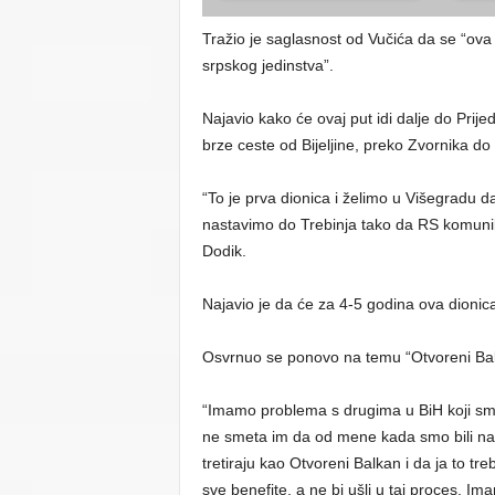
Tražio je saglasnost od Vučića da se “ova 
srpskog jedinstva”.
Najavio kako će ovaj put idi dalje do Pri
brze ceste od Bijeljine, preko Zvornika do
“To je prva dionica i želimo u Višegradu 
nastavimo do Trebinja tako da RS komuni
Dodik.
Najavio je da će za 4-5 godina ova dionica 
Osvrnuo se ponovo na temu “Otvoreni Balk
“Imamo problema s drugima u BiH koji smat
ne smeta im da od mene kada smo bili na 
tretiraju kao Otvoreni Balkan i da ja to tr
sve benefite, a ne bi ušli u taj proces. I