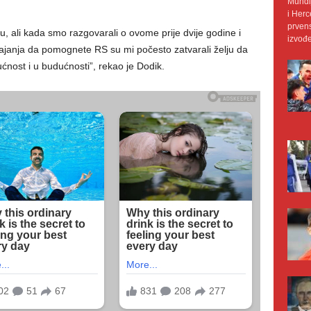
Mundij
i Herc
prvens
u, ali kada smo razgovarali o ovome prije dvije godine i
izvođe
ajanja da pomognete RS su mi počesto zatvarali želju da
ućnost i u budućnosti”, rekao je Dodik.