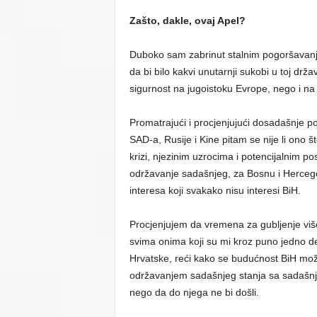
Zašto, dakle, ovaj Apel?
Duboko sam zabrinut stalnim pogoršavanje
da bi bilo kakvi unutarnji sukobi u toj drž
sigurnost na jugoistoku Evrope, nego i na 
Promatrajući i procjenjujući dosadašnje p
SAD-a, Rusije i Kine pitam se nije li ono 
krizi, njezinim uzrocima i potencijalnim posl
održavanje sadašnjeg, za Bosnu i Hercego
interesa koji svakako nisu interesi BiH.
Procjenjujem da vremena za gubljenje v
svima onima koji su mi kroz puno jedno de
Hrvatske, reći kako se budućnost BiH mož
održavanjem sadašnjeg stanja sa sadašnjim
nego da do njega ne bi došli.