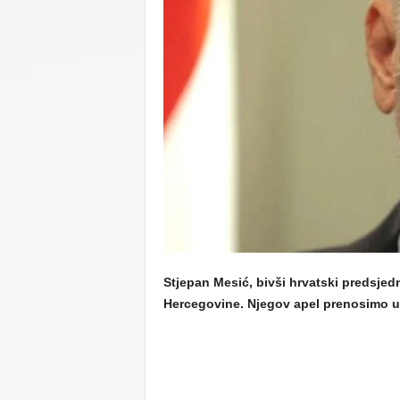
C
U
Stjepan Mesić, bivši hrvatski predsjedn
Hercegovine. Njegov apel prenosimo u c