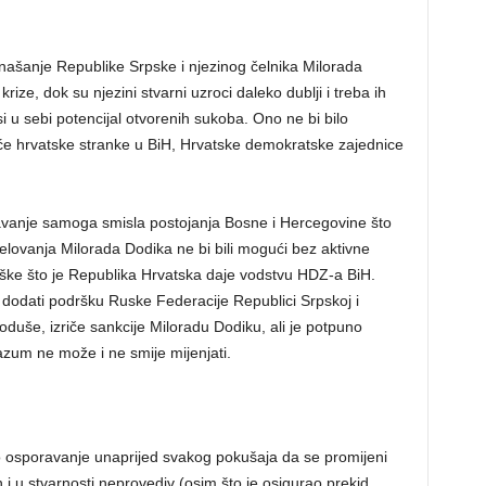
ašanje Republike Srpske i njezinog čelnika Milorada
krize, dok su njezini stvarni uzroci daleko dublji i treba ih
si u sebi potencijal otvorenih sukoba. Ono ne bi bilo
e hrvatske stranke u BiH, Hrvatske demokratske zajednice
ravanje samoga smisla postojanja Bosne i Hercegovine što
djelovanja Milorada Dodika ne bi bili mogući bez aktivne
rške što je Republika Hrvatska daje vodstvu HDZ-a BiH.
a dodati podršku Ruske Federacije Republici Srpskoj i
, doduše, izriče sankcije Miloradu Dodiku, ali je potpuno
zum ne može i ne smije mijenjati.
go osporavanje unaprijed svakog pokušaja da se promijeni
i u stvarnosti neprovediv (osim što je osigurao prekid