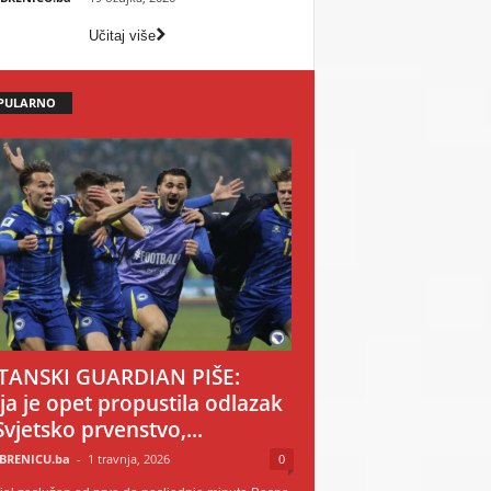
Učitaj više
PULARNO
TANSKI GUARDIAN PIŠE:
ija je opet propustila odlazak
Svjetsko prvenstvo,...
BRENICU.ba
-
1 travnja, 2026
0