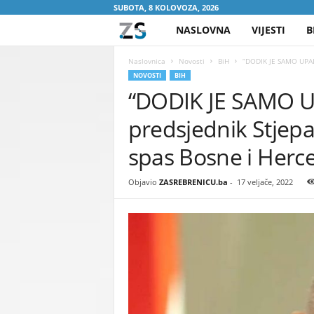
SUBOTA, 8 KOLOVOZA, 2026
NASLOVNA
VIJESTI
B
Z
A
Naslovnica
Novosti
BiH
“DODIK JE SAMO UPALJ
NOVOSTI
BIH
“DODIK JE SAMO UP
S
predsjednik Stjepa
R
spas Bosne i Herc
E
Objavio
ZASREBRENICU.ba
-
17 veljače, 2022
B
R
E
N
I