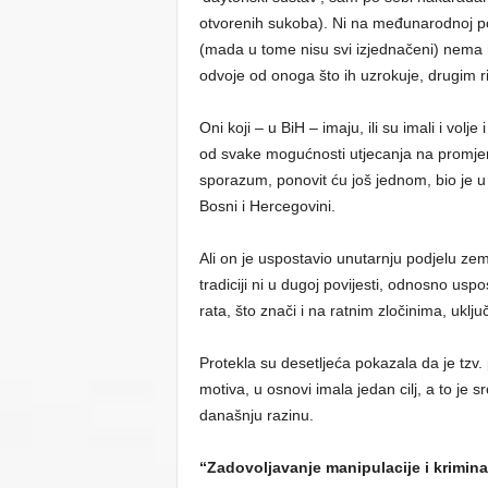
otvorenih sukoba). Ni na međunarodnoj polit
(mada u tome nisu svi izjednačeni) nema ni
odvoje od onoga što ih uzrokuje, drugim ri
Oni koji – u BiH – imaju, ili su imali i vol
od svake mogućnosti utjecanja na promjen
sporazum, ponovit ću još jednom, bio je u 
Bosni i Hercegovini.
Ali on je uspostavio unutarnju podjelu ze
tradiciji ni u dugoj povijesti, odnosno us
rata, što znači i na ratnim zločinima, uklju
Protekla su desetljeća pokazala da je tzv. p
motiva, u osnovi imala jedan cilj, a to je s
današnju razinu.
“Zadovoljavanje manipulacije i krimina