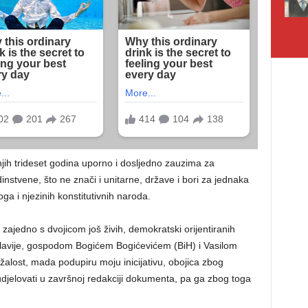
njih trideset godina uporno i dosljedno zauzima za
instvene, što ne znači i unitarne, države i bori za jednaka
ga i njezinih konstitutivnih naroda.
m zajedno s dvojicom još živih, demokratski orijentiranih
lavije, gospodom Bogićem Bogićevićem (BiH) i Vasilom
alost, mada podupiru moju inicijativu, obojica zbog
udjelovati u završnoj redakciji dokumenta, pa ga zbog toga