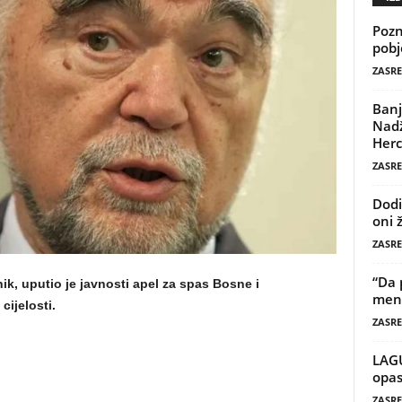
Pozn
pobj
ZASRE
Banj
Nadž
Herc
ZASRE
Dodi
oni 
ZASRE
“Da 
ik, uputio je javnosti apel za spas Bosne i
mene
ijelosti.
ZASRE
LAG
opas
ZASRE