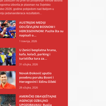
al zaslužen od prve do posljednje minute Bosna
egovina izborila je plasman na Svjetsko
tvo 2026. godine pobjedom nad Italijom u
nju jedanaesteraca rezultatom...
AUSTRIJSKI MEDIJI
ODUŠEVLJENI BOSNOM I
HERCEGOVINOM: Pazite šta su
napisali o...
1 travnja, 2026
U Zenici besplatna hrana,
kafa, kolači, parking i
turistička tura za...
31 ožujka, 2026
Novak Đoković uputio
posebnu poruku Bosni i
Hercegovini i Edinu Džeki
28 ožujka, 2026
AMERIČKE OBAVJEŠTAJNE
AGENCIJE OZBILJNO
UPOZORAVAJU: Rusija