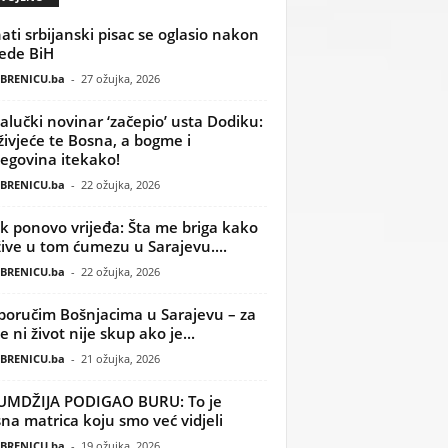
ati srbijanski pisac se oglasio nakon
ede BiH
BRENICU.ba
-
27 ožujka, 2026
alučki novinar ‘začepio’ usta Dodiku:
ivjeće te Bosna, a bogme i
egovina itekako!
BRENICU.ba
-
22 ožujka, 2026
k ponovo vrijeđa: Šta me briga kako
žive u tom ćumezu u Sarajevu....
BRENICU.ba
-
22 ožujka, 2026
poručim Bošnjacima u Sarajevu – za
 ni život nije skup ako je...
BRENICU.ba
-
21 ožujka, 2026
UMDŽIJA PODIGAO BURU: To je
na matrica koju smo već vidjeli
BRENICU.ba
-
19 ožujka, 2026