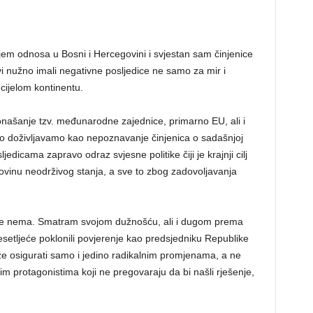
m odnosa u Bosni i Hercegovini i svjestan sam činjenice
avi nužno imali negativne posljedice ne samo za mir i
cijelom kontinentu.
onašanje tzv. međunarodne zajednice, primarno EU, ali i
što doživljavamo kao nepoznavanje činjenica o sadašnjoj
jedicama zapravo odraz svjesne politike čiji je krajnji cilj
vinu neodrživog stanja, a sve to zbog zadovoljavanja
iše nema. Smatram svojom dužnošću, ali i dugom prema
setljeće poklonili povjerenje kao predsjedniku Republike
e osigurati samo i jedino radikalnim promjenama, a ne
 protagonistima koji ne pregovaraju da bi našli rješenje,