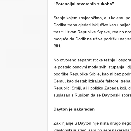
“Potencijal otvorenih sukoba”
Stanje kojemu svjedočimo, a u kojemu pon
Dodika treba gledati isključivo kao upaljač 
tražiti i izvan Republike Srpske, realno no
moguće da Dodik ne uživa podršku najveć
BiH.
No otvoreno separatističke težnje i ospo
je postalo osnovni motiv svih istupanja i 
podrške Republike Srbije, kao ni bez pod
Čemu, kao destabilizirajuće faktore, treb
Republici Srbiji, ali i politiku Zapada koji
suglasan s Rusijom da se Daytonski spora
Dayton je nakaradan
Zaklinjanje u Dayton nije ništa drugo ne
‘daytonski sustav’, sam po sebi nakaradan 