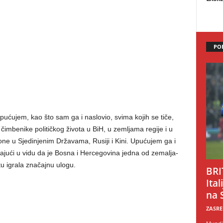
PO
ućujem, kao što sam ga i naslovio, svima kojih se tiče,
 čimbenike političkog života u BiH, u zemljama regije i u
one u Sjedinjenim Državama, Rusiji i Kini. Upućujem ga i
ajući u vidu da je Bosna i Hercegovina jedna od zemalja-
tu igrala značajnu ulogu.
BRI
Ital
na 
ZASRE