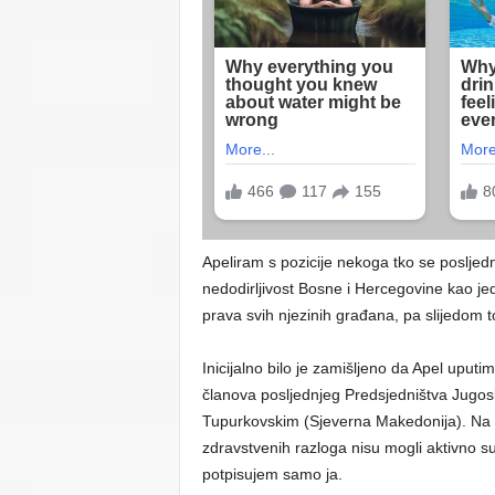
Apeliram s pozicije nekoga tko se posljed
nedodirljivost Bosne i Hercegovine kao jed
prava svih njezinih građana, pa slijedom to
Inicijalno bilo je zamišljeno da Apel uputi
članova posljednjeg Predsjedništva Jugos
Tupurkovskim (Sjeverna Makedonija). Na ž
zdravstvenih razloga nisu mogli aktivno s
potpisujem samo ja.