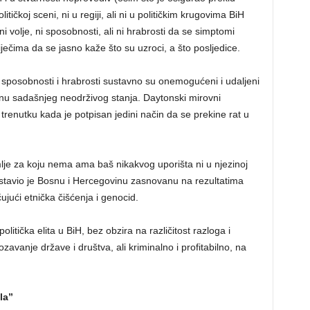
ičkoj sceni, ni u regiji, ali ni u političkim krugovima BiH
 volje, ni sposobnosti, ali ni hrabrosti da se simptomi
ječima da se jasno kaže što su uzroci, a što posljedice.
je i sposobnosti i hrabrosti sustavno su onemogućeni i udaljeni
u sadašnjeg neodrživog stanja. Daytonski mirovni
trenutku kada je potpisan jedini način da se prekine rat u
mlje za koju nema ama baš nikakvog uporišta ni u njezinoj
postavio je Bosnu i Hercegovinu zasnovanu na rezultatima
čujući etnička čišćenja i genocid.
olitička elita u BiH, bez obzira na različitost razloga i
rozavanje države i društva, ali kriminalno i profitabilno, na
la”