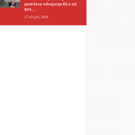
podržava odvajanje RS-a od
BiH,...
27 ožujka, 2026