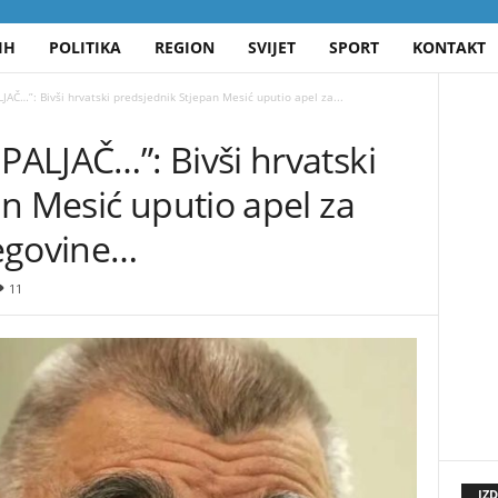
IH
POLITIKA
REGION
SVIJET
SPORT
KONTAKT
AČ…”: Bivši hrvatski predsjednik Stjepan Mesić uputio apel za...
ALJAČ…”: Bivši hrvatski
n Mesić uputio apel za
egovine…
11
IZ