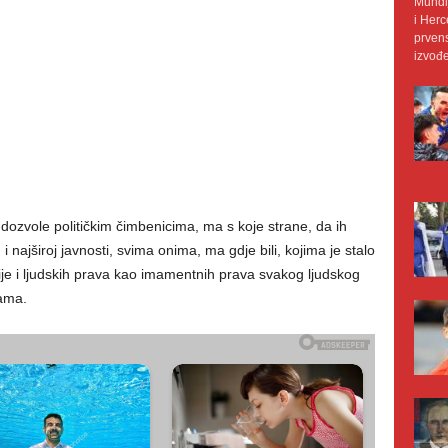
Mundij
i Herc
prvens
izvođe
dozvole političkim čimbenicima, ma s koje strane, da ih
najširoj javnosti, svima onima, ma gdje bili, kojima je stalo
cije i ljudskih prava kao imamentnih prava svakog ljudskog
cama.