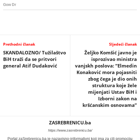
Prethodni članak
Sljedeći članak
SKANDALOZNO/ Tužilaštvo
Željko Komšić javno je
BiH traži da se pritvori
isprozivao ministra
general Atif Dudaković
vanjskh poslova: “Elmedin
Konaković mora pojasniti
zbog čega je dio onih
struktura koje žele
mijenjati Ustav BiH i
Izborni zakon na
kršćanskim osnovama”
ZASREBRENICU.ba
https://www.zasrebrenicu.ba/
Portal zaSrebrenicu.ba je nazavisno-informativni koji ima za cilj promociju