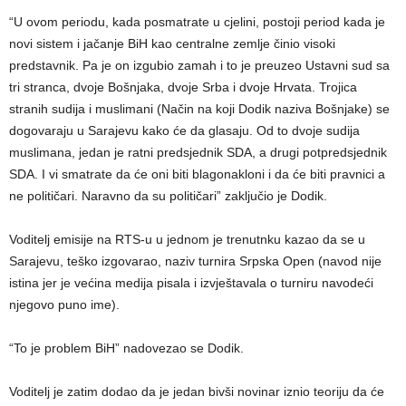
“U ovom periodu, kada posmatrate u cjelini, postoji period kada je
novi sistem i jačanje BiH kao centralne zemlje činio visoki
predstavnik. Pa je on izgubio zamah i to je preuzeo Ustavni sud sa
tri stranca, dvoje Bošnjaka, dvoje Srba i dvoje Hrvata. Trojica
stranih sudija i muslimani (Način na koji Dodik naziva Bošnjake) se
dogovaraju u Sarajevu kako će da glasaju. Od to dvoje sudija
muslimana, jedan je ratni predsjednik SDA, a drugi potpredsjednik
SDA. I vi smatrate da će oni biti blagonakloni i da će biti pravnici a
ne političari. Naravno da su političari” zaključio je Dodik.
Voditelj emisije na RTS-u u jednom je trenutnku kazao da se u
Sarajevu, teško izgovarao, naziv turnira Srpska Open (navod nije
istina jer je većina medija pisala i izvještavala o turniru navodeći
njegovo puno ime).
“To je problem BiH” nadovezao se Dodik.
Voditelj je zatim dodao da je jedan bivši novinar iznio teoriju da će