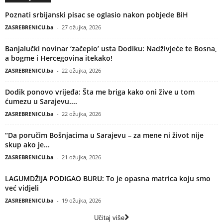
Poznati srbijanski pisac se oglasio nakon pobjede BiH
ZASREBRENICU.ba
-
27 ožujka, 2026
Banjalučki novinar ‘začepio’ usta Dodiku: Nadživjeće te Bosna,
a bogme i Hercegovina itekako!
ZASREBRENICU.ba
-
22 ožujka, 2026
Dodik ponovo vrijeđa: Šta me briga kako oni žive u tom
ćumezu u Sarajevu....
ZASREBRENICU.ba
-
22 ožujka, 2026
“Da poručim Bošnjacima u Sarajevu – za mene ni život nije
skup ako je...
ZASREBRENICU.ba
-
21 ožujka, 2026
LAGUMDŽIJA PODIGAO BURU: To je opasna matrica koju smo
već vidjeli
ZASREBRENICU.ba
-
19 ožujka, 2026
Učitaj više