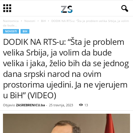
Naslovnica
Novosti
BiH
DODIK NA RTS-u: “Šta je problem velika Srbija, ja volim
da bude...
NOVOSTI
BIH
DODIK NA RTS-u: “Šta je problem
velika Srbija, ja volim da bude
velika i jaka, želio bih da se jednog
dana srpski narod na ovim
prostorima ujedini. Ja ne vjerujem
u BiH” (VIDEO)
Objavio
ZASREBRENICU.ba
-
25 travnja, 2023
13