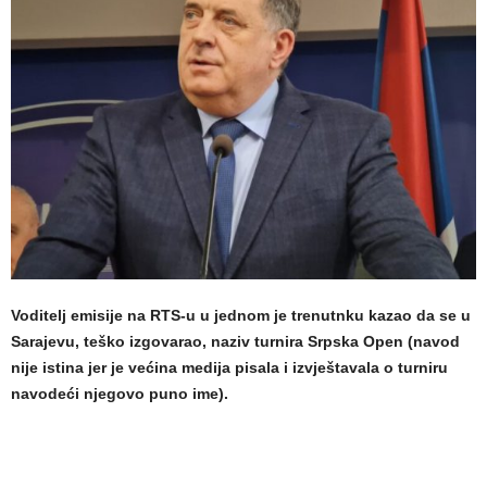
Voditelj emisije na RTS-u u jednom je trenutnku kazao da se u
Sarajevu, teško izgovarao, naziv turnira Srpska Open (navod
nije istina jer je većina medija pisala i izvještavala o turniru
navodeći njegovo puno ime).