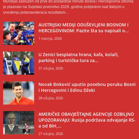
Mundijal zaslužen od prve do posljednje minute Bosna i Hercegovina izborila
je plasman na Svjetsko prvenstvo 2026. godine pobjedom nad Italijom u
izvođenju jedanaesteraca rezultatom...
AUSTRIJSKI MEDIJI ODUŠEVLJENI BOSNOM I
HERCEGOVINOM: Pazite šta su napisali o...
1 travnja, 2026
U Zenici besplatna hrana, kafa, kolači,
parking i turistička tura za...
31 ožujka, 2026
Novak Đoković uputio posebnu poruku Bosni
i Hercegovini i Edinu Džeki
28 ožujka, 2026
AMERIČKE OBAVJEŠTAJNE AGENCIJE OZBILJNO
UPOZORAVAJU: Rusija podržava odvajanje RS-
a od BiH,...
27 ožujka, 2026