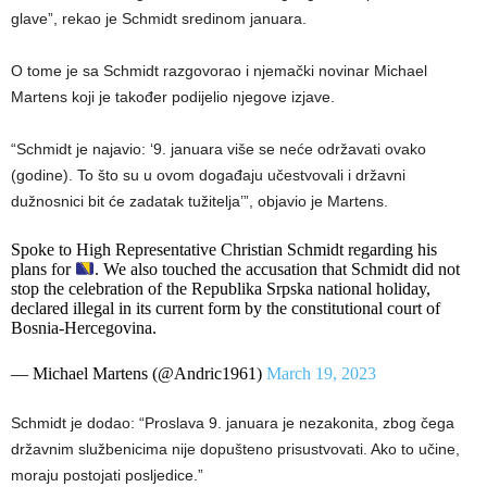
glave”, rekao je Schmidt sredinom januara.
O tome je sa Schmidt razgovorao i njemački novinar Michael
Martens koji je također podijelio njegove izjave.
“Schmidt je najavio: ‘9. januara više se neće održavati ovako
(godine). To što su u ovom događaju učestvovali i državni
dužnosnici bit će zadatak tužitelja’”, objavio je Martens.
Spoke to High Representative Christian Schmidt regarding his
plans for
. We also touched the accusation that Schmidt did not
stop the celebration of the Republika Srpska national holiday,
declared illegal in its current form by the constitutional court of
Bosnia-Hercegovina.
— Michael Martens (@Andric1961)
March 19, 2023
Schmidt je dodao: “Proslava 9. januara je nezakonita, zbog čega
državnim službenicima nije dopušteno prisustvovati. Ako to učine,
moraju postojati posljedice.”