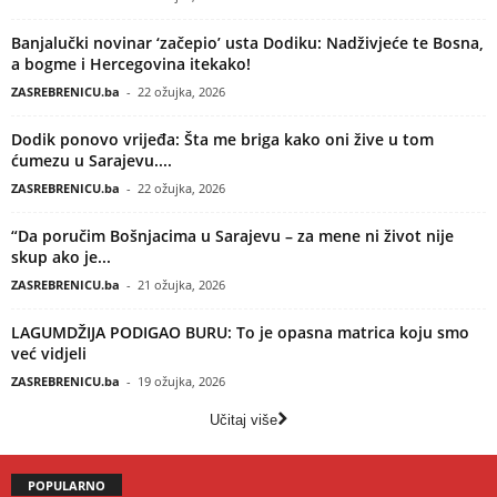
Banjalučki novinar ‘začepio’ usta Dodiku: Nadživjeće te Bosna,
a bogme i Hercegovina itekako!
ZASREBRENICU.ba
-
22 ožujka, 2026
Dodik ponovo vrijeđa: Šta me briga kako oni žive u tom
ćumezu u Sarajevu....
ZASREBRENICU.ba
-
22 ožujka, 2026
“Da poručim Bošnjacima u Sarajevu – za mene ni život nije
skup ako je...
ZASREBRENICU.ba
-
21 ožujka, 2026
LAGUMDŽIJA PODIGAO BURU: To je opasna matrica koju smo
već vidjeli
ZASREBRENICU.ba
-
19 ožujka, 2026
Učitaj više
POPULARNO