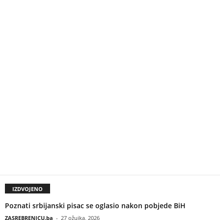
IZDVOJENO
Poznati srbijanski pisac se oglasio nakon pobjede BiH
ZASREBRENICU.ba
-
27 ožujka, 2026