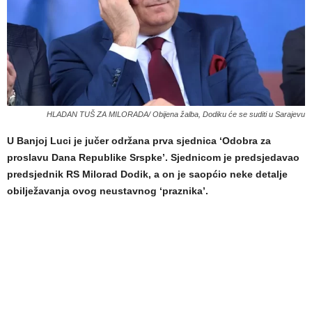
HLADAN TUŠ ZA MILORADA/ Obijena žalba, Dodiku će se suditi u Sarajevu
U Banjoj Luci je jučer održana prva sjednica ‘Odobra za
proslavu Dana Republike Srspke’. Sjednicom je predsjedavao
predsjednik RS Milorad Dodik, a on je saopćio neke detalje
obilježavanja ovog neustavnog ‘praznika’.