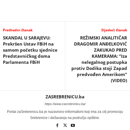
Prethodni članak
Sljedeći članak
SKANDAL U SARAJEVU:
REŽIMSKI ANALITIČAR
Prekršen Ustav FBiH na
DRAGOMIR ANĐELKOVIĆ
samom početku sjednice
ZAKUKAO PRED
Predstavničkog doma
KAMERAMA: “Iza
Parlamenta FBiH
nelegalnog postupka
protiv Dodika stoji Zapad
predvođen Amerikom”
(VIDEO)
ZASREBRENICU.ba
https://www.zasrebrenicu.ba/
Portal zaSrebrenicu.ba je nazavisno-informativni koji ima za cilj promociju
Srebrenice i dešavanja na području opštine.