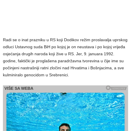
Radi se o inat prazniku u RS koji Dodikov režim proslavalja uprskog
odluci Ustavnog suda BiH po kojoj je on neustava i po kojoj vrijeđa
osjećanja drugih naroda koji žive u RS. Jer, 9. januara 1992.
godine, faktički je proglašena paradržavna tvorevina u čije ime su
počinjeni nastrašniji ratni zločini nad Hrvatima i Bošnjacima, a sve
kulminiralo genocidom u Srebrenici.