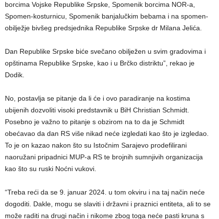
borcima Vojske Republike Srpske, Spomenik borcima NOR-a,
Spomen-kosturnicu, Spomenik banjalučkim bebama i na spomen-
obilježje bivšeg predsjednika Republike Srpske dr Milana Jelića.
Dan Republike Srpske biće svečano obilježen u svim gradovima i
opštinama Republike Srpske, kao i u Brčko distriktu”, rekao je
Dodik.
No, postavlja se pitanje da li će i ovo paradiranje na kostima
ubijenih dozvoliti visoki predstavnik u BiH Christian Schmidt.
Posebno je važno to pitanje s obzirom na to da je Schmidt
obećavao da dan RS više nikad neće izgledati kao što je izgledao.
To je on kazao nakon što su Istočnim Sarajevo prodefilirani
naoružani pripadnici MUP-a RS te brojnih sumnjivih organizacija
kao što su ruski Noćni vukovi.
“Treba reći da se 9. januar 2024. u tom okviru i na taj način neće
dogoditi. Dakle, mogu se slaviti i državni i praznici entiteta, ali to se
može raditi na drugi način i nikome zbog toga neće pasti kruna s