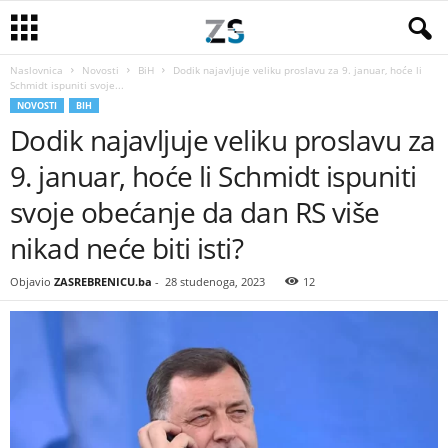
Naslovnica
Novosti
BiH
Dodik najavljuje veliku proslavu za 9. januar, hoće li
Schmidt ispuniti svoje...
NOVOSTI
BIH
Dodik najavljuje veliku proslavu za
9. januar, hoće li Schmidt ispuniti
svoje obećanje da dan RS više
nikad neće biti isti?
Objavio
ZASREBRENICU.ba
-
28 studenoga, 2023
12