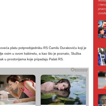
Mundij
i Herc
prvens
izvođe
poveća platu potpredsjedniku RS Ćamilu Durakoviću koji je
je osim u svom kabinetu, a kao što je poznato, Služba
ak u prostorijama koje pripadaju Palati RS.