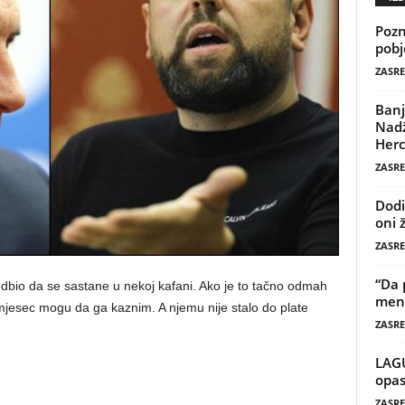
Pozn
pobj
ZASRE
Banj
Nadž
Herc
ZASRE
Dodi
oni 
ZASRE
“Da 
dbio da se sastane u nekoj kafani. Ako je to tačno odmah
mene
 mjesec mogu da ga kaznim. A njemu nije stalo do plate
ZASRE
LAG
opas
ZASRE