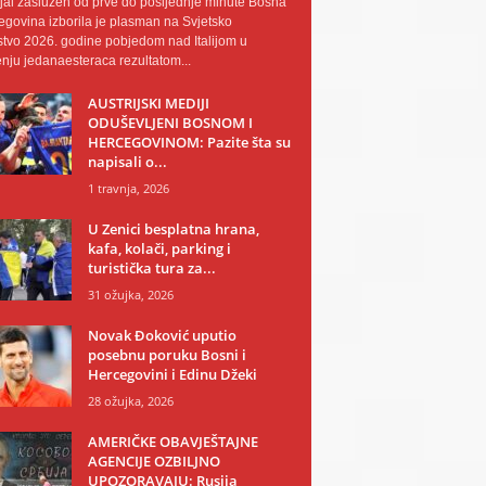
al zaslužen od prve do posljednje minute Bosna
egovina izborila je plasman na Svjetsko
tvo 2026. godine pobjedom nad Italijom u
nju jedanaesteraca rezultatom...
AUSTRIJSKI MEDIJI
ODUŠEVLJENI BOSNOM I
HERCEGOVINOM: Pazite šta su
napisali o...
1 travnja, 2026
U Zenici besplatna hrana,
kafa, kolači, parking i
turistička tura za...
31 ožujka, 2026
Novak Đoković uputio
posebnu poruku Bosni i
Hercegovini i Edinu Džeki
28 ožujka, 2026
AMERIČKE OBAVJEŠTAJNE
AGENCIJE OZBILJNO
UPOZORAVAJU: Rusija