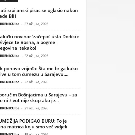
ati srbijanski pisac se oglasio nakon
ede BiH
BRENICU.ba
-
27 ožujka, 2026
alučki novinar ‘začepio’ usta Dodiku:
ivjeće te Bosna, a bogme i
egovina itekako!
BRENICU.ba
-
22 ožujka, 2026
k ponovo vrijeđa: Šta me briga kako
žive u tom ćumezu u Sarajevu....
BRENICU.ba
-
22 ožujka, 2026
poručim Bošnjacima u Sarajevu – za
 ni život nije skup ako je...
BRENICU.ba
-
21 ožujka, 2026
UMDŽIJA PODIGAO BURU: To je
na matrica koju smo već vidjeli
BRENICU.ba
-
19 ožujka, 2026