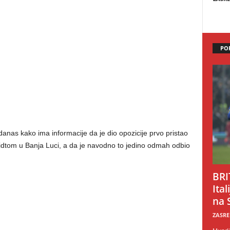
PO
anas kako ima informacije da je dio opozicije prvo pristao
dtom u Banja Luci, a da je navodno to jedino odmah odbio
BRI
Ital
na 
ZASRE