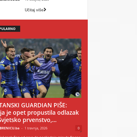
Učitaj više
PULARNO
TANSKI GUARDIAN PIŠE:
ija je opet propustila odlazak
Svjetsko prvenstvo,...
BRENICU.ba
-
1 travnja, 2026
0