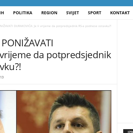
IH
POLITIKA
REGION
SVIJET
SPORT
KONTAKT
IŽAVATI DURAKOVIĆA: Je li vrijeme da potpredsjednik RS-a podnese ostavku?!
 PONIŽAVATI
 vrijeme da potpredsjednik
vku?!
13
IZ