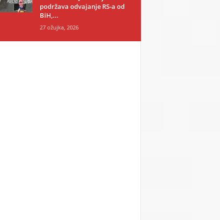
podržava odvajanje RS-a od
BiH,...
27 ožujka, 2026