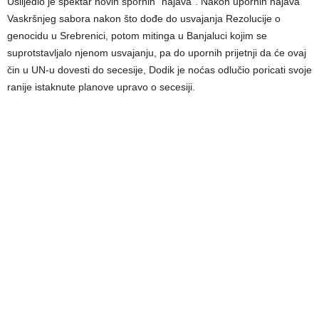
Uslijedio je spektar novih spornih “najava”. Nakon upornih najava
Vaskršnjeg sabora nakon što dođe do usvajanja Rezolucije o
genocidu u Srebrenici, potom mitinga u Banjaluci kojim se
suprotstavljalo njenom usvajanju, pa do upornih prijetnji da će ovaj
čin u UN-u dovesti do secesije, Dodik je noćas odlučio poricati svoje
ranije istaknute planove upravo o secesiji.