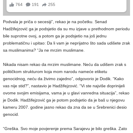
Podvala je priča o secesiji”, rekao je na početku. Senad
Hadžifejzović ga je podsjetio da su mu izjave u prethodnom periodu
bile suprotne ovoj, a potom ga je podsjetio na još jednu
problematičnu i upitao: Da li vam je neprijatno što sada udišete zrak
sa muslimanima? “Ja ne mrzim muslimane.
Nikada nisam rekao da mrzim muslimane. Neću da udišem zrak s
političkom strukturom koja mom narodu nameće etiketu
genocidnog, neću da živimo zajedno”, odgovorio je Dodik. “Kako
vas nije stid?”, nastavio je Hadžifejzović. “Vi ste najviše doprinijeli
ovome svojim emisijama, vama je u glavi vanredna situacija”, rekao
je Dodik. Hadžifejzović ga je potom podsjetio da je baš u njegovu
kameru 2007. godine jasno rekao da zna da se u Srebrenici desio
genocid.
“Greška. Svo moje povjerenje prema Sarajevu je bilo greška. Zato