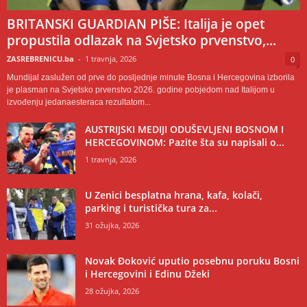
BRITANSKI GUARDIAN PIŠE: Italija je opet
propustila odlazak na Svjetsko prvenstvo,...
ZASREBRENICU.ba
-
1 travnja, 2026
0
Mundijal zaslužen od prve do posljednje minute Bosna i Hercegovina izborila
je plasman na Svjetsko prvenstvo 2026. godine pobjedom nad Italijom u
izvođenju jedanaesteraca rezultatom...
AUSTRIJSKI MEDIJI ODUŠEVLJENI BOSNOM I
HERCEGOVINOM: Pazite šta su napisali o...
1 travnja, 2026
U Zenici besplatna hrana, kafa, kolači,
parking i turistička tura za...
31 ožujka, 2026
Novak Đoković uputio posebnu poruku Bosni
i Hercegovini i Edinu Džeki
28 ožujka, 2026