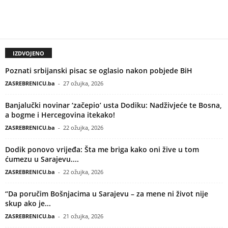
IZDVOJENO
Poznati srbijanski pisac se oglasio nakon pobjede BiH
ZASREBRENICU.ba
-
27 ožujka, 2026
Banjalučki novinar ‘začepio’ usta Dodiku: Nadživjeće te Bosna,
a bogme i Hercegovina itekako!
ZASREBRENICU.ba
-
22 ožujka, 2026
Dodik ponovo vrijeđa: Šta me briga kako oni žive u tom
ćumezu u Sarajevu....
ZASREBRENICU.ba
-
22 ožujka, 2026
“Da poručim Bošnjacima u Sarajevu – za mene ni život nije
skup ako je...
ZASREBRENICU.ba
-
21 ožujka, 2026