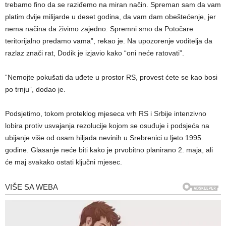
trebamo fino da se raziđemo na miran način. Spreman sam da vam
platim dvije milijarde u deset godina, da vam dam obeštećenje, jer
nema načina da živimo zajedno. Spremni smo da Potočare
teritorijalno predamo vama”, rekao je. Na upozorenje voditelja da
razlaz znači rat, Dodik je izjavio kako “oni neće ratovati”.
“Nemojte pokušati da uđete u prostor RS, provest ćete se kao bosi
po trnju”, dodao je.
Podsjetimo, tokom proteklog mjeseca vrh RS i Srbije intenzivno
lobira protiv usvajanja rezolucije kojom se osuđuje i podsjeća na
ubijanje više od osam hiljada nevinih u Srebrenici u ljeto 1995.
godine. Glasanje neće biti kako je prvobitno planirano 2. maja, ali
će maj svakako ostati ključni mjesec.