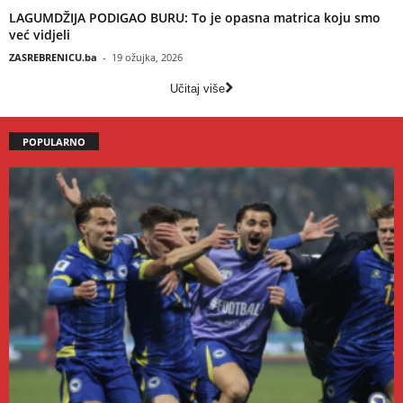
LAGUMDŽIJA PODIGAO BURU: To je opasna matrica koju smo
već vidjeli
ZASREBRENICU.ba
-
19 ožujka, 2026
Učitaj više
POPULARNO