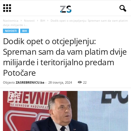
Naslovnica
Novosti
BiH
Dodik opet o otcjepljenju: Spreman sam da vam platim
dvije milijarde i...
NOVOSTI
BIH
Dodik opet o otcjepljenju:
Spreman sam da vam platim dvije
milijarde i teritorijalno predam
Potočare
Objavio
ZASREBRENICU.ba
-
28 travnja, 2024
22