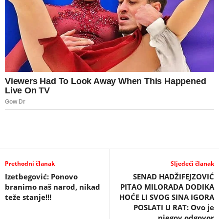
Prethodni članak
Sljedeći članak
Izetbegović: Ponovo
SENAD HADŽIFEJZOVIĆ
branimo naš narod, nikad
PITAO MILORADA DODIKA
teže stanje!!!
HOĆE LI SVOG SINA IGORA
POSLATI U RAT: Ovo je
njegov odgovor