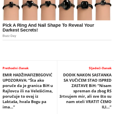
Prethodni članak
Sljedeći članak
EMIR HADŽIHAFIZBEGOVIĆ
DODIK NAKON SASTANKA
UPOZORAVA: “Šta ako
SA VUČIĆEM STAO ISPRED
poruče da je granica BiH u
ZASTAVE BiH: “Nisam
Rajlovcu ili na Velešićima,
spreman da zbog RS
poručuje to ovaj iz
žrtvujem mir, ali sve što su
Laktaša, hvala Bogu pa
nam oteli VRATIT ĆEMO
ima…”
ILI…”