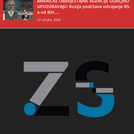
AMERIČKE OBAVJEŠTAJNE AGENCIJE OZBILJNO
UPOZORAVAJU: Rusija podržava odvajanje RS-
a od BiH,...
27 ožujka, 2026