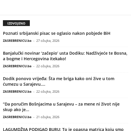
IZDVOJENO
Poznati srbijanski pisac se oglasio nakon pobjede BiH
ZASREBRENICU.ba
-
27 ožujka, 2026
Banjalučki novinar ‘začepio’ usta Dodiku: Nadživjeće te Bosna,
a bogme i Hercegovina itekako!
ZASREBRENICU.ba
-
22 ožujka, 2026
Dodik ponovo vrijeđa: Šta me briga kako oni žive u tom
ćumezu u Sarajevu....
ZASREBRENICU.ba
-
22 ožujka, 2026
“Da poručim Bošnjacima u Sarajevu – za mene ni život nije
skup ako je...
ZASREBRENICU.ba
-
21 ožujka, 2026
LAGUMDŽIJA PODIGAO BURU: To je opasna matrica koju smo