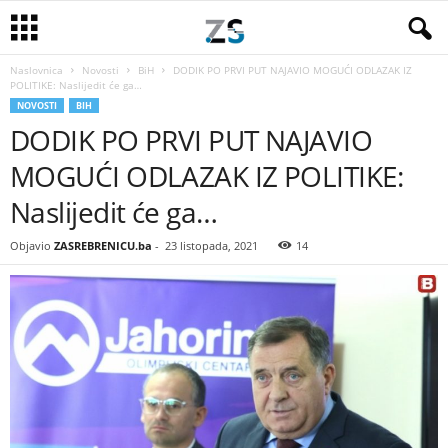
Naslovnica
Novosti
BiH
DODIK PO PRVI PUT NAJAVIO MOGUĆI ODLAZAK IZ
POLITIKE: Naslijedit će ga…
NOVOSTI
BIH
DODIK PO PRVI PUT NAJAVIO
MOGUĆI ODLAZAK IZ POLITIKE:
Naslijedit će ga…
Objavio
ZASREBRENICU.ba
-
23 listopada, 2021
14