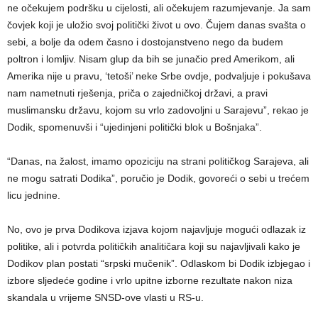
ne očekujem podršku u cijelosti, ali očekujem razumjevanje. Јa sam
čovjek koji je uložio svoj politički život u ovo. Čujem danas svašta o
sebi, a bolje da odem časno i dostojanstveno nego da budem
poltron i lomljiv. Nisam glup da bih se junačio pred Amerikom, ali
Amerika nije u pravu, ‘tetoši’ neke Srbe ovdje, podvaljuje i pokušava
nam nametnuti rješenja, priča o zajedničkoj državi, a pravi
muslimansku državu, kojom su vrlo zadovoljni u Sarajevu”, rekao je
Dodik, spomenuvši i “ujedinjeni politički blok u Bošnjaka”.
“Danas, na žalost, imamo opoziciju na strani političkog Sarajeva, ali
ne mogu satrati Dodika”, poručio je Dodik, govoreći o sebi u trećem
licu jednine.
No, ovo je prva Dodikova izjava kojom najavljuje mogući odlazak iz
politike, ali i potvrda političkih analitičara koji su najavljivali kako je
Dodikov plan postati “srpski mučenik”. Odlaskom bi Dodik izbjegao i
izbore sljedeće godine i vrlo upitne izborne rezultate nakon niza
skandala u vrijeme SNSD-ove vlasti u RS-u.