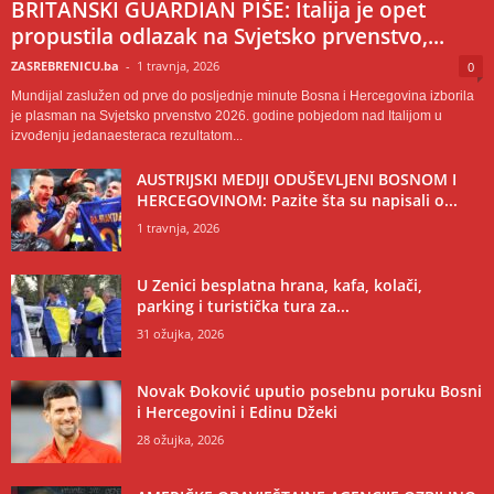
BRITANSKI GUARDIAN PIŠE: Italija je opet
propustila odlazak na Svjetsko prvenstvo,...
ZASREBRENICU.ba
-
1 travnja, 2026
0
Mundijal zaslužen od prve do posljednje minute Bosna i Hercegovina izborila
je plasman na Svjetsko prvenstvo 2026. godine pobjedom nad Italijom u
izvođenju jedanaesteraca rezultatom...
AUSTRIJSKI MEDIJI ODUŠEVLJENI BOSNOM I
HERCEGOVINOM: Pazite šta su napisali o...
1 travnja, 2026
U Zenici besplatna hrana, kafa, kolači,
parking i turistička tura za...
31 ožujka, 2026
Novak Đoković uputio posebnu poruku Bosni
i Hercegovini i Edinu Džeki
28 ožujka, 2026