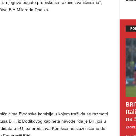
a iz njegove bogate prepiske sa raznim zvaničnicima”,
štva BiH Milorada Dodika.
PO
BRI
Ital
čnicima Evropske komisije u kojem traži da se razmotri
na 
usa BiH, iz Dodikovog kabineta navode “da je BiH još u
ZASRE
andidata u EU, pa predstava Komšića ne služi ničemu do
Federaciji BiH”.