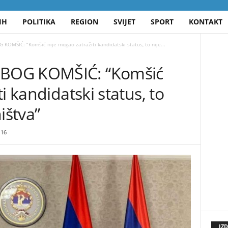
IH
POLITIKA
REGION
SVIJET
SPORT
KONTAKT
OMŠIĆ: “Komšić nije mogao zatražiti kandidatski status, to nije...
BOG KOMŠIĆ: “Komšić
i kandidatski status, to
ištva”
16
IZ