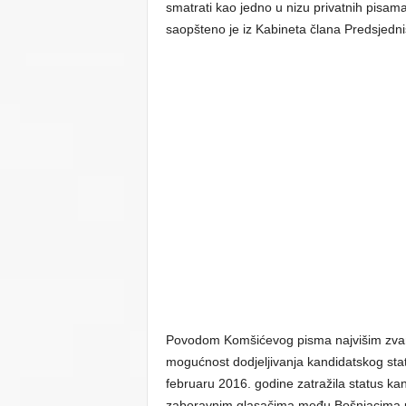
smatrati kao jedno u nizu privatnih pisam
saopšteno je iz Kabineta člana Predsjedni
Povodom Komšićevog pisma najvišim zvani
mogućnost dodjeljivanja kandidatskog stat
februaru 2016. godine zatražila status k
zaboravnim glasačima među Bošnjacima u 