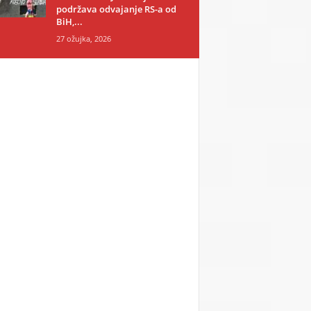
podržava odvajanje RS-a od
BiH,...
27 ožujka, 2026