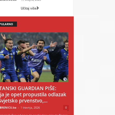
Učitaj više
PULARNO
TANSKI GUARDIAN PIŠE:
ija je opet propustila odlazak
Svjetsko prvenstvo,...
BRENICU.ba
-
1 travnja, 2026
0