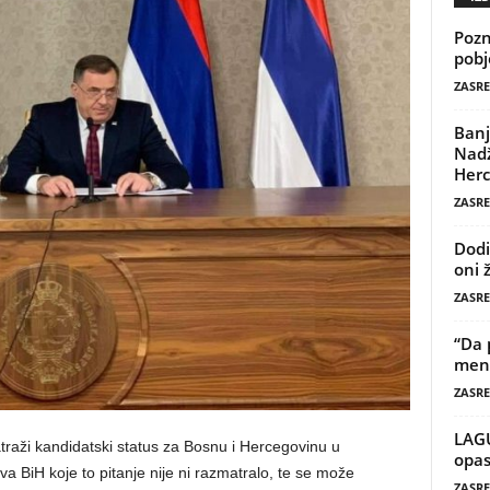
Pozn
pobj
ZASRE
Banj
Nadž
Herc
ZASRE
Dodi
oni 
ZASRE
“Da 
mene
ZASRE
LAG
raži kandidatski status za Bosnu i Hercegovinu u
opas
tva BiH koje to pitanje nije ni razmatralo, te se može
ZASRE