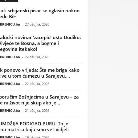
ati srbijanski pisac se oglasio nakon
ede BiH
BRENICU.ba
-
27 ožujka, 2026
alučki novinar ‘začepio’ usta Dodiku:
ivjeće te Bosna, a bogme i
egovina itekako!
BRENICU.ba
-
22 ožujka, 2026
k ponovo vrijeđa: Šta me briga kako
žive u tom ćumezu u Sarajevu....
BRENICU.ba
-
22 ožujka, 2026
poručim Bošnjacima u Sarajevu – za
 ni život nije skup ako je...
BRENICU.ba
-
21 ožujka, 2026
UMDŽIJA PODIGAO BURU: To je
na matrica koju smo već vidjeli
BRENICU.ba
-
19 ožujka, 2026