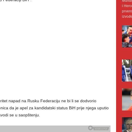
Mundij
i Herc
prvens
izvođe
ritet napad na Rusku Federaciju ne bi li se dodvorio
ica da je apel za kandidatski status BiH prije njega uputio
avodi se u saopštenju.