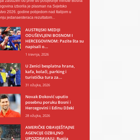
al zaslužen od prve do posljednje minute Bosna
egovina izborila je plasman na Svjetsko
tvo 2026. godine pobjedom nad Italijom u
nju jedanaesteraca rezultatom...
AUSTRIJSKI MEDIJI
ODUŠEVLJENI BOSNOM I
HERCEGOVINOM: Pazite šta su
napisali o...
1 travnja, 2026
U Zenici besplatna hrana,
kafa, kolači, parking i
turistička tura za...
31 ožujka, 2026
Novak Đoković uputio
posebnu poruku Bosni i
Hercegovini i Edinu Džeki
28 ožujka, 2026
AMERIČKE OBAVJEŠTAJNE
AGENCIJE OZBILJNO
UPOZORAVAJU: Rusija