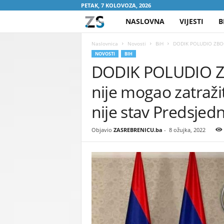
PETAK, 7 KOLOVOZA, 2026
NASLOVNA
VIJESTI
B
Z
A
Naslovnica
Novosti
BiH
DODIK POLUDIO ZBOG K
NOVOSTI
BIH
DODIK POLUDIO Z
S
nije mogao zatražit
R
nije stav Predsjedn
E
Objavio
ZASREBRENICU.ba
-
8 ožujka, 2022
B
R
E
N
I