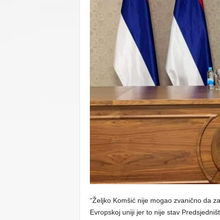
C
U
“Željko Komšić nije mogao zvanično da zat
Evropskoj uniji jer to nije stav Predsjedniš