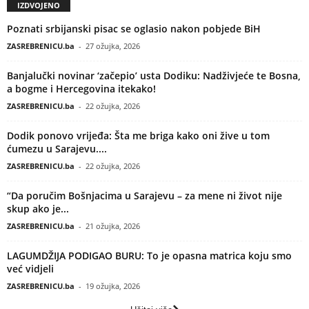
IZDVOJENO
Poznati srbijanski pisac se oglasio nakon pobjede BiH
ZASREBRENICU.ba
-
27 ožujka, 2026
Banjalučki novinar ‘začepio’ usta Dodiku: Nadživjeće te Bosna,
a bogme i Hercegovina itekako!
ZASREBRENICU.ba
-
22 ožujka, 2026
Dodik ponovo vrijeđa: Šta me briga kako oni žive u tom
ćumezu u Sarajevu....
ZASREBRENICU.ba
-
22 ožujka, 2026
“Da poručim Bošnjacima u Sarajevu – za mene ni život nije
skup ako je...
ZASREBRENICU.ba
-
21 ožujka, 2026
LAGUMDŽIJA PODIGAO BURU: To je opasna matrica koju smo
već vidjeli
ZASREBRENICU.ba
-
19 ožujka, 2026