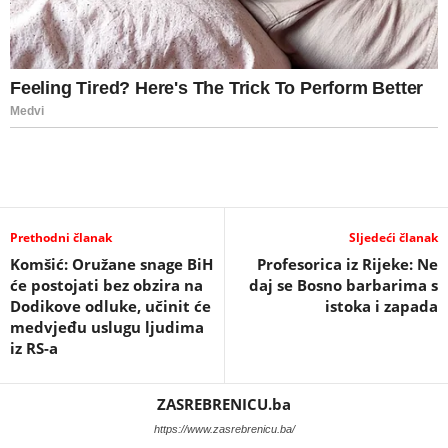
Prethodni članak
Sljedeći članak
Komšić: Oružane snage BiH
Profesorica iz Rijeke: Ne
će postojati bez obzira na
daj se Bosno barbarima s
Dodikove odluke, učinit će
istoka i zapada
medvjeđu uslugu ljudima
iz RS-a
ZASREBRENICU.ba
https://www.zasrebrenicu.ba/