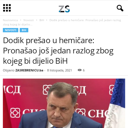
Naslovnica
Novosti
BiH
Dodik prešao u hemičare: Pronašao još jedan razlog
zbog kojeg bi dijelio...
NOVOSTI
BIH
Dodik prešao u hemičare:
Pronašao još jedan razlog zbog
kojeg bi dijelio BiH
Objavio
ZASREBRENICU.ba
-
8 listopada, 2021
6