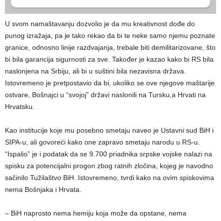
U svom namaštavanju dozvolio je da mu kreativnost dođe do
punog izražaja, pa je tako rekao da bi te neke samo njemu poznate
granice, odnosno linije razdvajanja, trebale biti demilitarizovane, što
bi bila garancija sigurnosti za sve. Također je kazao kako bi RS bila
naslonjena na Srbiju, ali bi u suštini bila nezavisna država.
Istovremeno je pretpostavio da bi, ukoliko se ove njegove maštarije
ostvare, Bošnajci u “svojoj” državi naslonili na Tursku,a Hrvati na
Hrvatsku.
Kao institucije koje mu posebno smetaju naveo je Ustavni sud BiH i
SIPA-u, ali govoreći kako one zapravo smetaju narodu u RS-u.
“Ispalio” je i podatak da se 9.700 priadnika srpske vojske nalazi na
spisku za potencijalni progon zbog ratnih zločina, kojeg je navodno
sačinilo Tužilaštvo BiH. Istovremeno, tvrdi kako na ovim spiskovima
nema Bošnjaka i Hrvata.
– BiH naprosto nema hemiju koja može da opstane, nema