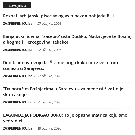
IZDVOJENO
Poznati srbijanski pisac se oglasio nakon pobjede BiH
ZASREBRENICU.ba
-
27 ožujka, 2026
Banjalučki novinar ‘začepio’ usta Dodiku: Nadživjeće te Bosna,
a bogme i Hercegovina itekako!
ZASREBRENICU.ba
-
22 ožujka, 2026
Dodik ponovo vrijeđa: Šta me briga kako oni žive u tom
ćumezu u Sarajevu....
ZASREBRENICU.ba
-
22 ožujka, 2026
“Da poručim Bošnjacima u Sarajevu – za mene ni život nije
skup ako je...
ZASREBRENICU.ba
-
21 ožujka, 2026
LAGUMDŽIJA PODIGAO BURU: To je opasna matrica koju smo
već vidjeli
ZASREBRENICU.ba
-
19 ožujka, 2026