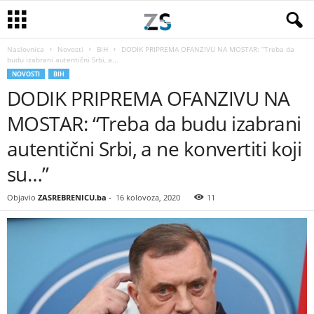
Naslovnica
Novosti
BiH
DODIK PRIPREMA OFANZIVU NA MOSTAR: “Treba da
budu izabrani autentični Srbi, a...
NOVOSTI
BIH
DODIK PRIPREMA OFANZIVU NA
MOSTAR: “Treba da budu izabrani
autentični Srbi, a ne konvertiti koji
su…”
Objavio
ZASREBRENICU.ba
-
16 kolovoza, 2020
11