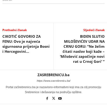
Prethodni članak
Sljedeći članak
CIKOTIĆ GOVORIO ZA
BIDEN SLUTIO
FENU: Ovo je najveća
MILOŠEVIĆEV UDAR NA
sigurnosna prijetnja Bosni
CRNU GORU: “Ne želim
i Hercegovini…
čitati naslov koji kaže –
‘Milošević započinje novi
rat u Crnoj Gori’ “
ZASREBRENICU.ba
https://www.zasrebrenicu.ba/
Portal zaSrebrenicu.ba je nazavisno-informativni koji ima za cilj promociju
Srebrenice i dešavanja na području opštine.