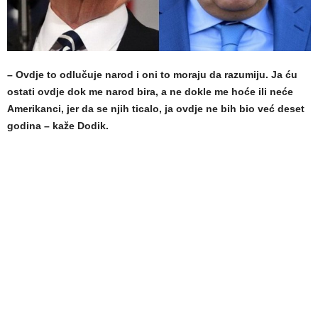
– Ovdje to odlučuje narod i oni to moraju da razumiju. Ja ću
ostati ovdje dok me narod bira, a ne dokle me hoće ili neće
Amerikanci, jer da se njih ticalo, ja ovdje ne bih bio već deset
godina – kaže Dodik.