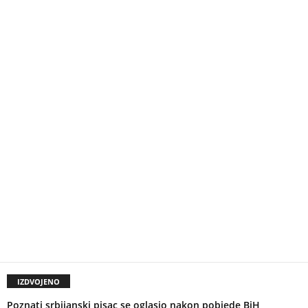
IZDVOJENO
Poznati srbijanski pisac se oglasio nakon pobjede BiH