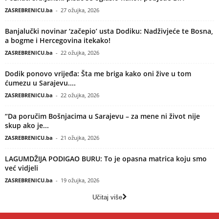
ZASREBRENICU.ba
-
27 ožujka, 2026
Banjalučki novinar ‘začepio’ usta Dodiku: Nadživjeće te Bosna,
a bogme i Hercegovina itekako!
ZASREBRENICU.ba
-
22 ožujka, 2026
Dodik ponovo vrijeđa: Šta me briga kako oni žive u tom
ćumezu u Sarajevu....
ZASREBRENICU.ba
-
22 ožujka, 2026
“Da poručim Bošnjacima u Sarajevu – za mene ni život nije
skup ako je...
ZASREBRENICU.ba
-
21 ožujka, 2026
LAGUMDŽIJA PODIGAO BURU: To je opasna matrica koju smo
već vidjeli
ZASREBRENICU.ba
-
19 ožujka, 2026
Učitaj više