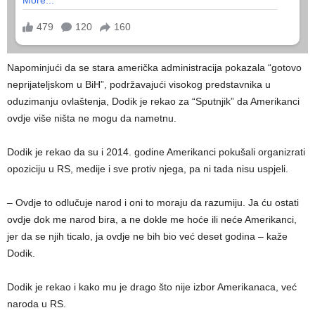
Napominjući da se stara američka administracija pokazala “gotovo
neprijateljskom u BiH”, podržavajući visokog predstavnika u
oduzimanju ovlaštenja, Dodik je rekao za “Sputnjik” da Amerikanci
ovdje više ništa ne mogu da nametnu.
Dodik je rekao da su i 2014. godine Amerikanci pokušali organizrati
opoziciju u RS, medije i sve protiv njega, pa ni tada nisu uspjeli.
– Ovdje to odlučuje narod i oni to moraju da razumiju. Ja ću ostati
ovdje dok me narod bira, a ne dokle me hoće ili neće Amerikanci,
jer da se njih ticalo, ja ovdje ne bih bio već deset godina – kaže
Dodik.
Dodik je rekao i kako mu je drago što nije izbor Amerikanaca, već
naroda u RS.