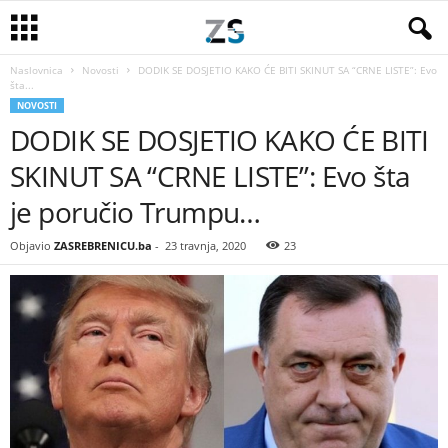
Naslovnica
Novosti
DODIK SE DOSJETIO KAKO ĆE BITI SKINUT SA “CRNE LISTE”: Evo
šta...
NOVOSTI
DODIK SE DOSJETIO KAKO ĆE BITI
SKINUT SA “CRNE LISTE”: Evo šta
je poručio Trumpu…
Objavio
ZASREBRENICU.ba
-
23 travnja, 2020
23