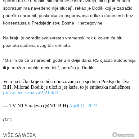
sporno da se u našim školama vrše istraživanja, ali u pomenutim
sporazumima navedeno nije slučaj”, rekao je Dodik koji je zatražio
podršku narodnih poslanika za osporavanja odluka donesenih bez
konsenzusa u Predsjedništvu Bosne i Hercegovine.
Na kraju je odredio svojevrstan vremenski rok u kojem će biti
poznata sudbina ovog bh. entiteta.
“Mislim da će u narednih godinu ili dvije dana RS ojačati autonomija
ili je možda uopšte neće biti”, poručio je Dodik.
Veto na tačke koje se tiču obrazovanja na sjednici Predsjedništva
BiH, Milorad Dodik je uložio jer kaže, to je entitetska nadležnost
pic.twitter.com/cvaBl21ekD
— TV N1 Sarajevo (@N1_BiH)
April 11, 2022
(N1)