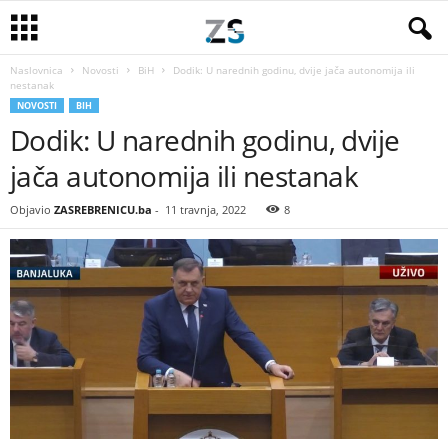
Naslovnica
Novosti
BiH
Dodik: U narednih godinu, dvije jača autonomija ili
nestanak
NOVOSTI
BIH
Dodik: U narednih godinu, dvije
jača autonomija ili nestanak
Objavio
ZASREBRENICU.ba
-
11 travnja, 2022
8