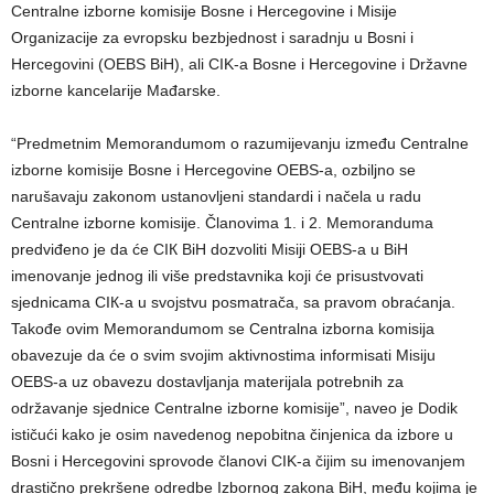
Centralne izborne komisije Bosne i Hercegovine i Misije
Organizacije za evropsku bezbjednost i saradnju u Bosni i
Hercegovini (OEBS BiH), ali CIK-a Bosne i Hercegovine i Državne
izborne kancelarije Mađarske.
“Predmetnim Memorandumom o razumijevanju između Centralne
izborne komisije Bosne i Hercegovine OEBS-a, ozbiljno se
narušavaju zakonom ustanovljeni standardi i načela u radu
Centralne izborne komisije. Članovima 1. i 2. Memoranduma
predviđeno je da će CIК BiH dozvoliti Misiji OEBS-a u BiH
imenovanje jednog ili više predstavnika koji će prisustvovati
sjednicama CIК-a u svojstvu posmatrača, sa pravom obraćanja.
Takođe ovim Memorandumom se Centralna izborna komisija
obavezuje da će o svim svojim aktivnostima informisati Misiju
OEBS-a uz obavezu dostavljanja materijala potrebnih za
održavanje sjednice Centralne izborne komisije”, naveo je Dodik
ističući kako je osim navedenog nepobitna činjenica da izbore u
Bosni i Hercegovini sprovode članovi CIK-a čijim su imenovanjem
drastično prekršene odredbe Izbornog zakona BiH, među kojima je