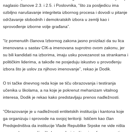
naglasio članove 2.3. i 2.5. i Poslovnika, “što za posljedicu ima
ozbiljno narušavanje integriteta izbornog procesa i dovodi u pitanje
održavanje slobodnih i demokratskih izbora u zemlji kao i
sprovođenje izborne volje građana”.
“Iz pomenutih članova Izbornog zakona jasno proizilazi da su lica
imenovana u sastav CIК-a imenovana suprotno ovom zakonu, jer
su bili kandidati na izborima, imaju usku povezanost sa strankama i
političkim liderima, a takođe ne posjeduju iskustvo u provođenju
izbora što je uslov za njihovo imenovanje”, rekao je Dodik.
O tri tačke dnevnog reda koje se tiču obrazovanja i testiranja
učenika u školama, a na koje je pokrenut mehanizam vitalnog
interesa, Dodik je rekao kako predstavljaju prenos nadležnosti.
“Obrazovanje je u nadležnosti entitetskih institucija i kantona koje
ga organizuju i sprovode na svojoj teritoriji. Ističem kao član
Predsjedništva da institucije Vlade Republike Srpske ne vide ništa