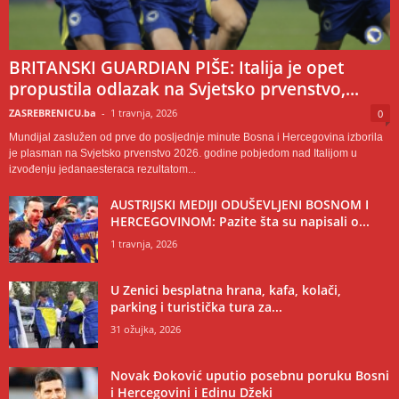
BRITANSKI GUARDIAN PIŠE: Italija je opet
propustila odlazak na Svjetsko prvenstvo,...
ZASREBRENICU.ba
-
1 travnja, 2026
0
Mundijal zaslužen od prve do posljednje minute Bosna i Hercegovina izborila
je plasman na Svjetsko prvenstvo 2026. godine pobjedom nad Italijom u
izvođenju jedanaesteraca rezultatom...
AUSTRIJSKI MEDIJI ODUŠEVLJENI BOSNOM I
HERCEGOVINOM: Pazite šta su napisali o...
1 travnja, 2026
U Zenici besplatna hrana, kafa, kolači,
parking i turistička tura za...
31 ožujka, 2026
Novak Đoković uputio posebnu poruku Bosni
i Hercegovini i Edinu Džeki