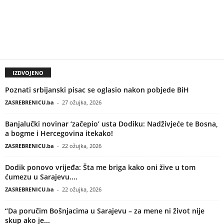
IZDVOJENO
Poznati srbijanski pisac se oglasio nakon pobjede BiH
ZASREBRENICU.ba
-
27 ožujka, 2026
Banjalučki novinar ‘začepio’ usta Dodiku: Nadživjeće te Bosna,
a bogme i Hercegovina itekako!
ZASREBRENICU.ba
-
22 ožujka, 2026
Dodik ponovo vrijeđa: Šta me briga kako oni žive u tom
ćumezu u Sarajevu....
ZASREBRENICU.ba
-
22 ožujka, 2026
“Da poručim Bošnjacima u Sarajevu – za mene ni život nije
skup ako je...