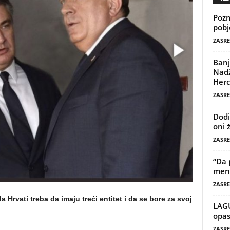
Pozn
pobj
ZASRE
Banj
Nadž
Herc
ZASRE
Dodi
oni 
ZASRE
“Da 
mene
ZASRE
a Hrvati treba da imaju treći entitet i da se bore za svoj
LAG
opas
ZASRE