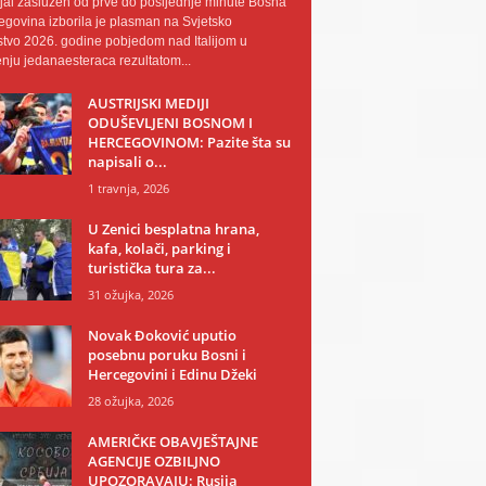
al zaslužen od prve do posljednje minute Bosna
egovina izborila je plasman na Svjetsko
tvo 2026. godine pobjedom nad Italijom u
nju jedanaesteraca rezultatom...
AUSTRIJSKI MEDIJI
ODUŠEVLJENI BOSNOM I
HERCEGOVINOM: Pazite šta su
napisali o...
1 travnja, 2026
U Zenici besplatna hrana,
kafa, kolači, parking i
turistička tura za...
31 ožujka, 2026
Novak Đoković uputio
posebnu poruku Bosni i
Hercegovini i Edinu Džeki
28 ožujka, 2026
AMERIČKE OBAVJEŠTAJNE
AGENCIJE OZBILJNO
UPOZORAVAJU: Rusija