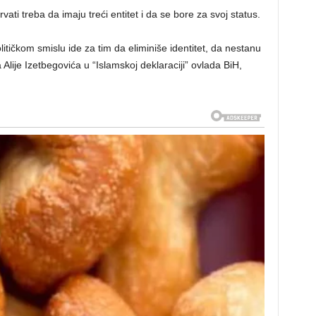
vati treba da imaju treći entitet i da se bore za svoj status.
litičkom smislu ide za tim da eliminiše identitet, da nestanu
a Alije Izetbegovića u “Islamskoj deklaraciji” ovlada BiH,