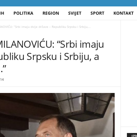
IH
POLITIKA
REGION
SVIJET
SPORT
KONTAKT
IĆU: “Srbi imaju dvije države – Republiku Srpsku i Srbiju,...
LANOVIĆU: “Srbi imaju
bliku Srpsku i Srbiju, a
…”
14
IZ