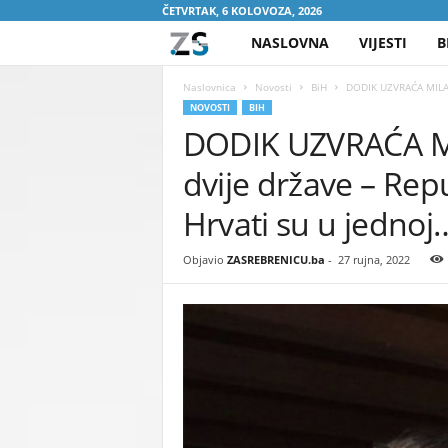
ČETVRTAK, 6 KOLOVOZA, 2026
NASLOVNA
VIJESTI
B
Z
A
Naslovnica
Novosti
BiH
DODIK UZVRAĆA MILANOV
NOVOSTI
BIH
DODIK UZVRAĆA MI
S
dvije države – Repu
R
Hrvati su u jednoj
E
Objavio
ZASREBRENICU.ba
-
27 rujna, 2022
B
R
E
N
I