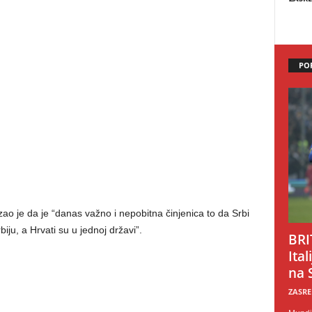
PO
ao je da je “danas važno i nepobitna činjenica to da Srbi
iju, a Hrvati su u jednoj državi”.
BRI
Ital
na 
ZASRE