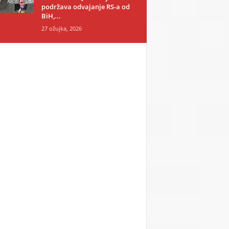
podržava odvajanje RS-a od
BiH,...
27 ožujka, 2026