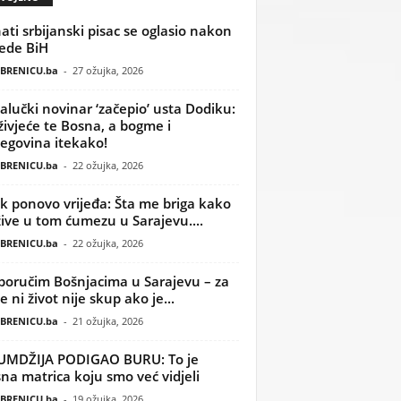
ati srbijanski pisac se oglasio nakon
ede BiH
BRENICU.ba
-
27 ožujka, 2026
alučki novinar ‘začepio’ usta Dodiku:
ivjeće te Bosna, a bogme i
egovina itekako!
BRENICU.ba
-
22 ožujka, 2026
k ponovo vrijeđa: Šta me briga kako
žive u tom ćumezu u Sarajevu....
BRENICU.ba
-
22 ožujka, 2026
poručim Bošnjacima u Sarajevu – za
 ni život nije skup ako je...
BRENICU.ba
-
21 ožujka, 2026
UMDŽIJA PODIGAO BURU: To je
na matrica koju smo već vidjeli
BRENICU.ba
-
19 ožujka, 2026