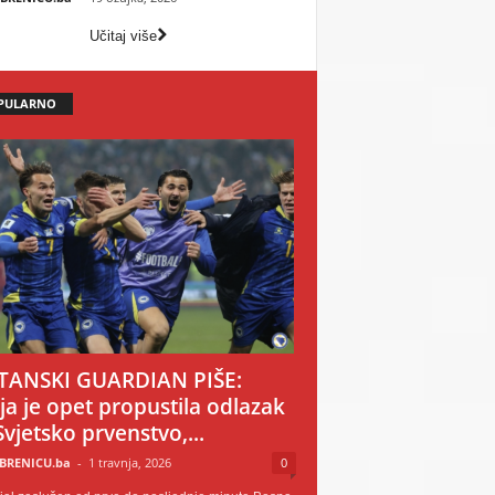
Učitaj više
PULARNO
TANSKI GUARDIAN PIŠE:
ija je opet propustila odlazak
Svjetsko prvenstvo,...
BRENICU.ba
-
1 travnja, 2026
0