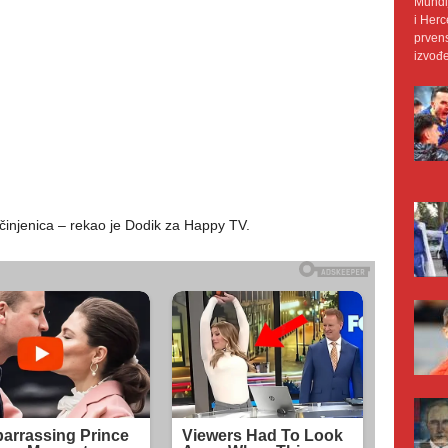
Mundij
i Herc
prvens
izvođe
e činjenica – rekao je Dodik za Happy TV.