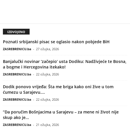
IZDVOJENO
Poznati srbijanski pisac se oglasio nakon pobjede BiH
ZASREBRENICU.ba
-
27 ožujka, 2026
Banjalučki novinar ‘začepio’ usta Dodiku: Nadživjeće te Bosna,
a bogme i Hercegovina itekako!
ZASREBRENICU.ba
-
22 ožujka, 2026
Dodik ponovo vrijeđa: Šta me briga kako oni žive u tom
ćumezu u Sarajevu....
ZASREBRENICU.ba
-
22 ožujka, 2026
“Da poručim Bošnjacima u Sarajevu – za mene ni život nije
skup ako je...
ZASREBRENICU.ba
-
21 ožujka, 2026