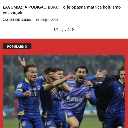
LAGUMDŽIJA PODIGAO BURU: To je opasna matrica koju smo
već vidjeli
ZASREBRENICU.ba
-
19 ožujka, 2026
Učitaj više
POPULARNO