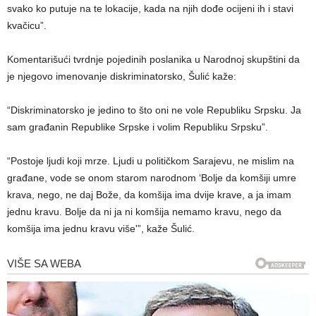
svako ko putuje na te lokacije, kada na njih dođe ocijeni ih i stavi
kvačicu”.
Komentarišući tvrdnje pojedinih poslanika u Narodnoj skupštini da
je njegovo imenovanje diskriminatorsko, Šulić kaže:
“Diskriminatorsko je jedino to što oni ne vole Republiku Srpsku. Ja
sam građanin Republike Srpske i volim Republiku Srpsku”.
“Postoje ljudi koji mrze. Ljudi u političkom Sarajevu, ne mislim na
građane, vode se onom starom narodnom ‘Bolje da komšiji umre
krava, nego, ne daj Bože, da komšija ima dvije krave, a ja imam
jednu kravu. Bolje da ni ja ni komšija nemamo kravu, nego da
komšija ima jednu kravu više'”, kaže Šulić.