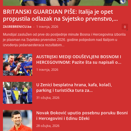
BRITANSKI GUARDIAN PIŠE: Italija je opet
propustila odlazak na Svjetsko prvenstvo,...
ZASREBRENICU.ba
-
1 travnja, 2026
0
Mundijal zaslužen od prve do posljednje minute Bosna i Hercegovina izborila
je plasman na Svjetsko prvenstvo 2026. godine pobjedom nad Italijom u
izvođenju jedanaesteraca rezultatom...
AUSTRIJSKI MEDIJI ODUŠEVLJENI BOSNOM I
HERCEGOVINOM: Pazite šta su napisali o...
1 travnja, 2026
U Zenici besplatna hrana, kafa, kolači,
parking i turistička tura za...
31 ožujka, 2026
Novak Đoković uputio posebnu poruku Bosni
i Hercegovini i Edinu Džeki
28 ožujka, 2026