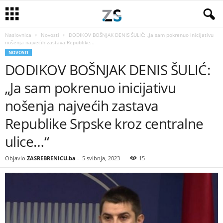
Naslovnica
Novosti
DODIKOV BOŠNJAK DENIS ŠULIĆ: „Ja sam pokrenuo inicijativu
nošenja najvećih zastava Republike...
NOVOSTI
DODIKOV BOŠNJAK DENIS ŠULIĆ:
„Ja sam pokrenuo inicijativu
nošenja najvećih zastava
Republike Srpske kroz centralne
ulice…“
Objavio
ZASREBRENICU.ba
-
5 svibnja, 2023
15