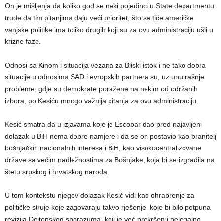
On je mišljenja da koliko god se neki pojedinci u State departmentu
trude da tim pitanjima daju veći prioritet, što se tiče američke
vanjske politike ima toliko drugih koji su za ovu administraciju ušli u
krizne faze.
Odnosi sa Kinom i situacija vezana za Bliski istok i ne tako dobra
situacije u odnosima SAD i evropskih partnera su, uz unutrašnje
probleme, gdje su demokrate poražene na nekim od održanih
izbora, po Kesiću mnogo važnija pitanja za ovu administraciju.
Kesić smatra da u izjavama koje je Escobar dao pred najavljeni
dolazak u BiH nema dobre namjere i da se on postavio kao branitelj
bošnjačkih nacionalnih interesa i BiH, kao visokocentralizovane
države sa većim nadležnostima za Bošnjake, koja bi se izgradila na
štetu srpskog i hrvatskog naroda.
U tom kontekstu njegov dolazak Kesić vidi kao ohrabrenje za
političke struje koje zagovaraju takvo rješenje, koje bi bilo potpuna
revizija Dejtonskog sporazuma, koji je već prekršen i nelegalno