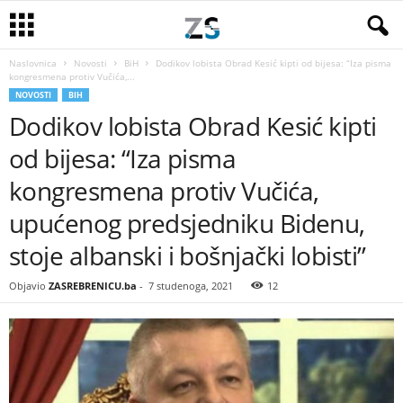
Naslovnica
Novosti
BiH
Dodikov lobista Obrad Kesić kipti od bijesa: “Iza pisma
kongresmena protiv Vučića,...
NOVOSTI
BIH
Dodikov lobista Obrad Kesić kipti
od bijesa: “Iza pisma
kongresmena protiv Vučića,
upućenog predsjedniku Bidenu,
stoje albanski i bošnjački lobisti”
Objavio
ZASREBRENICU.ba
-
7 studenoga, 2021
12