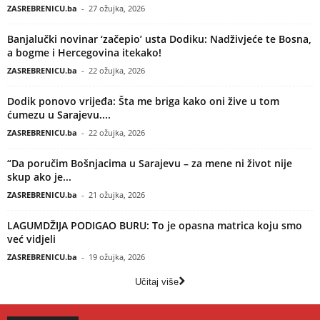
ZASREBRENICU.ba
-
27 ožujka, 2026
Banjalučki novinar ‘začepio’ usta Dodiku: Nadživjeće te Bosna,
a bogme i Hercegovina itekako!
ZASREBRENICU.ba
-
22 ožujka, 2026
Dodik ponovo vrijeđa: Šta me briga kako oni žive u tom
ćumezu u Sarajevu....
ZASREBRENICU.ba
-
22 ožujka, 2026
“Da poručim Bošnjacima u Sarajevu – za mene ni život nije
skup ako je...
ZASREBRENICU.ba
-
21 ožujka, 2026
LAGUMDŽIJA PODIGAO BURU: To je opasna matrica koju smo
već vidjeli
ZASREBRENICU.ba
-
19 ožujka, 2026
Učitaj više