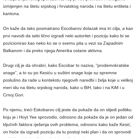
izmijenjen na štetu srpskog i hrvatskog naroda i na štetu entiteta i
kantona.
On kaže da tako posmatrano Escobarov dolazak ima tri cilja, a kao
prvi navodi da sebi lično izgradi neki autoritet i poziciju kako bi se
pozicionirao kao neko ko se o svemu pita u vezi sa Zapadnim
Balkanom i da preko njega Amerika ostane aktivna.
Drugi cilj je da ohrabri, kako Escobar to naziva, “prodemokratske
snage”, a to su po Kesiću u suštini snage koje su spremne
poslušno da rade u kontekstu njegovih naredbi i želja koje u velikoj
meri idu na štetu srpskog naroda, kako u BiH, tako i na KiM i u
Crnoj Gori.
Po njemu, treći Eskobarov cilj jeste da pokaže da on slijedi politiku
koju je i Hoyt Yee sprovodio, odnosno da pokaže da je on jedan od
ključnih faktora rješenja ovih problema, odnosno kako kaže Kesić,
on hoće da izgradi poziciju da tu postoji neki plan i da on sprovodi