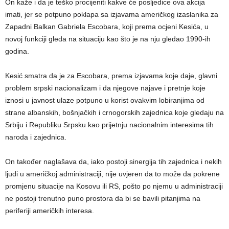
On kaže i da je teško procijeniti kakve će posljedice ova akcija
imati, jer se potpuno poklapa sa izjavama američkog izaslanika za
Zapadni Balkan Gabriela Escobara, koji prema ocjeni Kesića, u
novoj funkciji gleda na situaciju kao što je na nju gledao 1990-ih
godina.
Kesić smatra da je za Escobara, prema izjavama koje daje, glavni
problem srpski nacionalizam i da njegove najave i pretnje koje
iznosi u javnost ulaze potpuno u korist ovakvim lobiranjima od
strane albanskih, bošnjačkih i crnogorskih zajednica koje gledaju na
Srbiju i Republiku Srpsku kao prijetnju nacionalnim interesima tih
naroda i zajednica.
On također naglašava da, iako postoji sinergija tih zajednica i nekih
ljudi u američkoj administraciji, nije uvjeren da to može da pokrene
promjenu situacije na Kosovu ili RS, pošto po njemu u administraciji
ne postoji trenutno puno prostora da bi se bavili pitanjima na
periferiji američkih interesa.