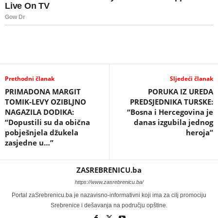
Prethodni članak
Sljedeći članak
PRIMADONA MARGIT
PORUKA IZ UREDA
TOMIK-LEVY OZIBLJNO
PREDSJEDNIKA TURSKE:
NAGAZILA DODIKA:
“Bosna i Hercegovina je
“Dopustili su da obična
danas izgubila jednog
pobješnjela džukela
heroja”
zasjedne u…”
ZASREBRENICU.ba
https://www.zasrebrenicu.ba/
Portal zaSrebrenicu.ba je nazavisno-informativni koji ima za cilj promociju
Srebrenice i dešavanja na području opštine.