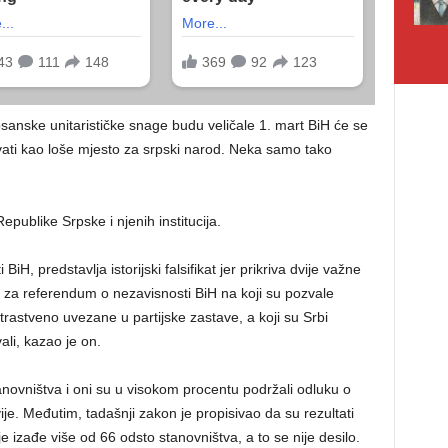
osanske unitarističke snage budu veličale 1. mart BiH će se
zivati kao loše mjesto za srpski narod. Neka samo tako
publike Srpske i njenih institucija.
BiH, predstavlja istorijski falsifikat jer prikriva dvije važne
e za referendum o nezavisnosti BiH na koji su pozvale
trastveno uvezane u partijske zastave, a koji su Srbi
li, kazao je on.
novništva i oni su u visokom procentu podržali odluku o
ije. Međutim, tadašnji zakon je propisivao da su rezultati
e izađe više od 66 odsto stanovništva, a to se nije desilo.