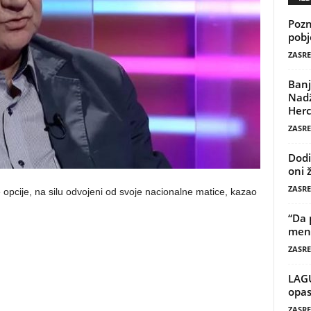
Pozn
pobj
ZASRE
Banj
Nadž
Herc
ZASRE
Dodi
oni 
ZASRE
opcije, na silu odvojeni od svoje nacionalne matice, kazao
“Da 
mene
ZASRE
LAG
opas
ZASRE