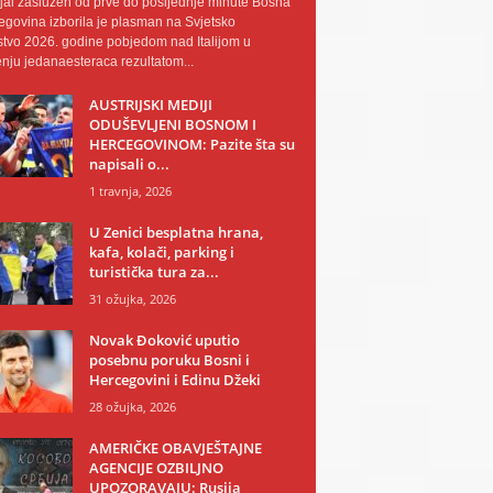
al zaslužen od prve do posljednje minute Bosna
egovina izborila je plasman na Svjetsko
tvo 2026. godine pobjedom nad Italijom u
nju jedanaesteraca rezultatom...
AUSTRIJSKI MEDIJI
ODUŠEVLJENI BOSNOM I
HERCEGOVINOM: Pazite šta su
napisali o...
1 travnja, 2026
U Zenici besplatna hrana,
kafa, kolači, parking i
turistička tura za...
31 ožujka, 2026
Novak Đoković uputio
posebnu poruku Bosni i
Hercegovini i Edinu Džeki
28 ožujka, 2026
AMERIČKE OBAVJEŠTAJNE
AGENCIJE OZBILJNO
UPOZORAVAJU: Rusija