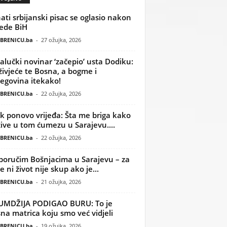
ati srbijanski pisac se oglasio nakon
ede BiH
BRENICU.ba
-
27 ožujka, 2026
alučki novinar ‘začepio’ usta Dodiku:
ivjeće te Bosna, a bogme i
egovina itekako!
BRENICU.ba
-
22 ožujka, 2026
k ponovo vrijeđa: Šta me briga kako
žive u tom ćumezu u Sarajevu....
BRENICU.ba
-
22 ožujka, 2026
poručim Bošnjacima u Sarajevu – za
 ni život nije skup ako je...
BRENICU.ba
-
21 ožujka, 2026
UMDŽIJA PODIGAO BURU: To je
na matrica koju smo već vidjeli
BRENICU.ba
-
19 ožujka, 2026