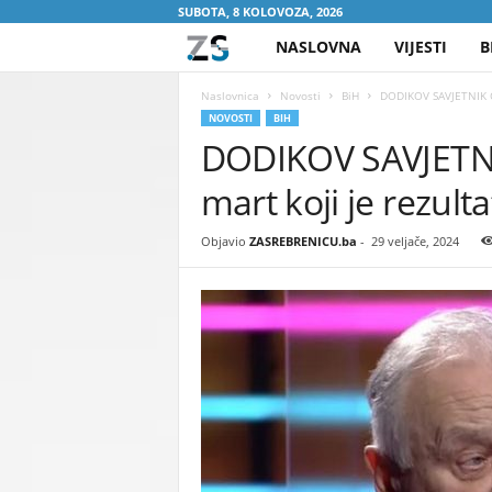
SUBOTA, 8 KOLOVOZA, 2026
NASLOVNA
VIJESTI
B
Z
A
Naslovnica
Novosti
BiH
DODIKOV SAVJETNIK OČA
NOVOSTI
BIH
DODIKOV SAVJETNIK
S
mart koji je rezultat
R
E
Objavio
ZASREBRENICU.ba
-
29 veljače, 2024
B
R
E
N
I