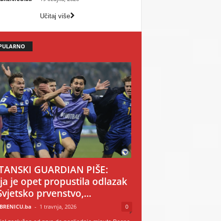
Učitaj više
PULARNO
TANSKI GUARDIAN PIŠE:
ija je opet propustila odlazak
Svjetsko prvenstvo,...
BRENICU.ba
-
1 travnja, 2026
0