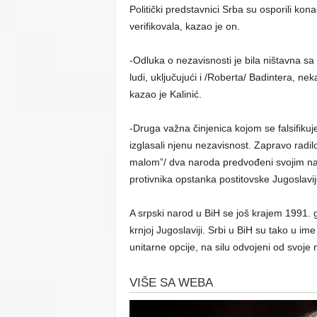
Politički predstavnici Srba su osporili ko
verifikovala, kazao je on.
-Odluka o nezavisnosti je bila ništavna sa
ludi, uključujući i /Roberta/ Badintera, n
kazao je Kalinić.
-Druga važna činjenica kojom se falsifikuje
izglasali njenu nezavisnost. Zapravo radil
malom”/ dva naroda predvođeni svojim na
protivnika opstanka postitovske Јugoslavije
A srpski narod u BiH se još krajem 1991. 
krnjoj Јugoslaviji. Srbi u BiH su tako u 
unitarne opcije, na silu odvojeni od svoje 