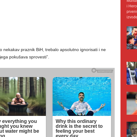
Mundij
i Herc
prvens
izvođe
ao nekakav praznik BiH, trebalo apsolutno ignorisati i ne
 njega pokušava sprovesti”.