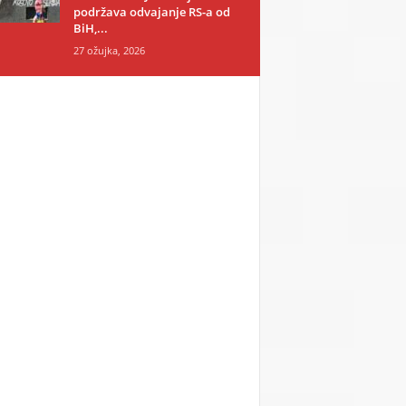
podržava odvajanje RS-a od
BiH,...
27 ožujka, 2026