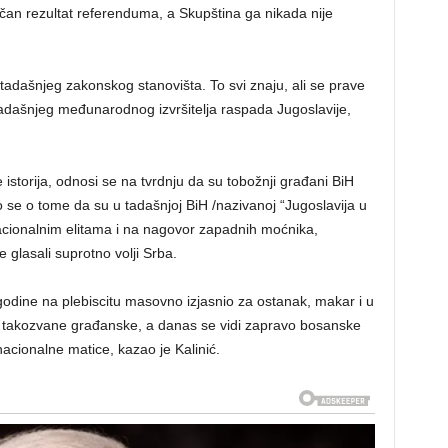
načan rezultat referenduma, a Skupština ga nikada nije
 tadašnjeg zakonskog stanovišta. To svi znaju, ali se prave
ekadašnjeg međunarodnog izvršitelja raspada Јugoslavije,
 istorija, odnosi se na tvrdnju da su tobožnji građani BiH
o se o tome da su u tadašnjoj BiH /nazivanoj “Јugoslavija u
cionalnim elitama i na nagovor zapadnih moćnika,
 glasali suprotno volji Srba.
godine na plebiscitu masovno izjasnio za ostanak, makar i u
ime takozvane građanske, a danas se vidi zapravo bosanske
nacionalne matice, kazao je Kalinić.