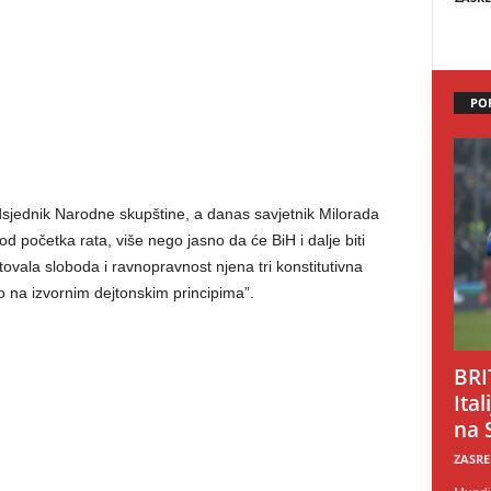
PO
edsjednik Narodne skupštine, a danas savjetnik Milorada
od početka rata, više nego jasno da će BiH i dalje biti
vala sloboda i ravnopravnost njena tri konstitutivna
 na izvornim dejtonskim principima”.
BRI
Ital
na 
ZASRE