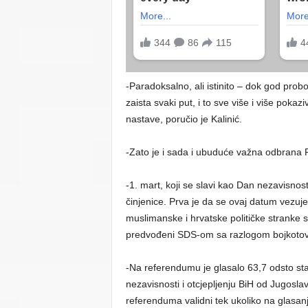
-Paradoksalno, ali istinito – dok god prob
zaista svaki put, i to sve više i više poka
nastave, poručio je Kalinić.
-Zato je i sada i ubuduće važna odbrana Re
-1. mart, koji se slavi kao Dan nezavisnosti 
činjenice. Prva je da se ovaj datum vezuj
muslimanske i hrvatske političke stranke s
predvođeni SDS-om sa razlogom bojkotova
-Na referendumu je glasalo 63,7 odsto sta
nezavisnosti i otcjepljenju BiH od Јugoslav
referenduma validni tek ukoliko na glasanj