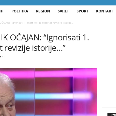
IH
POLITIKA
REGION
SVIJET
SPORT
KONTAKT
JAN: “Ignorisati 1. mart koji je rezultat revizije istorije…”
 OČAJAN: “Ignorisati 1.
 revizije istorije…”
16
IZ