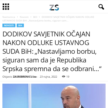
Naslovnica
Novosti
BiH
DODIKOV SAVJETNIK OČAJAN NAKON ODLUKE
USTAVNOG SUDA BiH: „Nastavljamo borbu, siguran sam...
NOVOSTI
BIH
DODIKOV SAVJETNIK OČAJAN
NAKON ODLUKE USTAVNOG
SUDA BiH: „Nastavljamo borbu,
siguran sam da je Republika
Srpska spremna da se odbrani…“
Objavio
ZASREBRENICU.ba
-
23 rujna, 2022
19