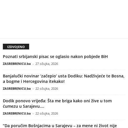
IZDVOJENO
Poznati srbijanski pisac se oglasio nakon pobjede BiH
ZASREBRENICU.ba
-
27 ožujka, 2026
Banjalučki novinar ‘začepio’ usta Dodiku: Nadživjeće te Bosna,
a bogme i Hercegovina itekako!
ZASREBRENICU.ba
-
22 ožujka, 2026
Dodik ponovo vrijeđa: Šta me briga kako oni žive u tom
ćumezu u Sarajevu....
ZASREBRENICU.ba
-
22 ožujka, 2026
“Da poručim Bošnjacima u Sarajevu – za mene ni život nije