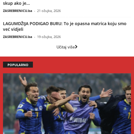
skup ako je...
ZASREBRENICU.ba
-
21 ožujka, 2026
LAGUMDŽIJA PODIGAO BURU: To je opasna matrica koju smo
već vidjeli
ZASREBRENICU.ba
-
19 ožujka, 2026
Učitaj više
POPULARNO