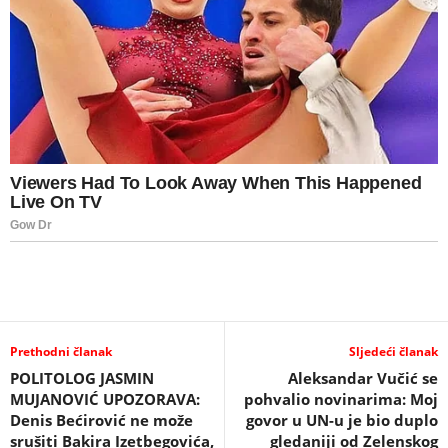
Prethodni članak
Sljedeći članak
POLITOLOG JASMIN
Aleksandar Vučić se
MUJANOVIĆ UPOZORAVA:
pohvalio novinarima: Moj
Denis Bećirović ne može
govor u UN-u je bio duplo
srušiti Bakira Izetbegovića,
gledaniji od Zelenskog