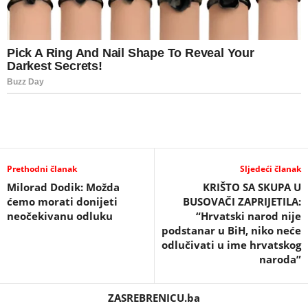
Prethodni članak
Sljedeći članak
Milorad Dodik: Možda
KRIŠTO SA SKUPA U
ćemo morati donijeti
BUSOVAČI ZAPRIJETILA:
neočekivanu odluku
“Hrvatski narod nije
podstanar u BiH, niko neće
odlučivati u ime hrvatskog
naroda”
ZASREBRENICU.ba