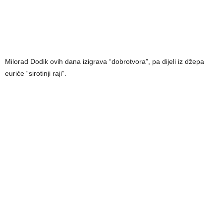
Milorad Dodik ovih dana izigrava “dobrotvora”, pa dijeli iz džepa
euriće “sirotinji raji”.