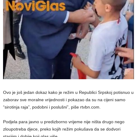
Ovo je još jedan dokaz kako je režim u Republici Srpskoj potisnuo u
zaborav sve moralne vrijednosti i pokazao da su na cijeni samo
“sirotinja raja”, podobni i poslušni”, piše rtvbn.com.
Podjela para javno u predizborno vrijeme nije ništa drugo nego
zloupotreba djece, preko kojih režim pokušava da se dodvori
starijim i dobije koji glas više.