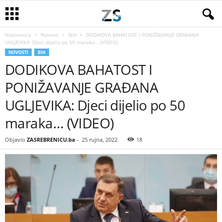
Naslovnica
Novosti
BiH
DODIKOVA BAHATOST I PONIŽAVANJE GRAĐANA
UGLJEVIKA: Djeci dijelio po 50 maraka… (VIDEO)
NOVOSTI
BIH
DODIKOVA BAHATOST I
PONIŽAVANJE GRAĐANA
UGLJEVIKA: Djeci dijelio po 50
maraka… (VIDEO)
Objavio
ZASREBRENICU.ba
-
25 rujna, 2022
18