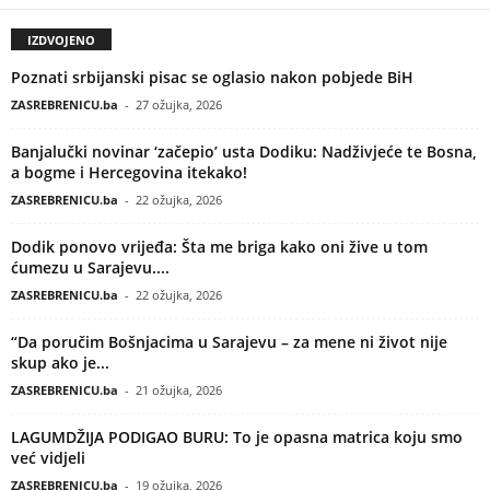
IZDVOJENO
Poznati srbijanski pisac se oglasio nakon pobjede BiH
ZASREBRENICU.ba
-
27 ožujka, 2026
Banjalučki novinar ‘začepio’ usta Dodiku: Nadživjeće te Bosna,
a bogme i Hercegovina itekako!
ZASREBRENICU.ba
-
22 ožujka, 2026
Dodik ponovo vrijeđa: Šta me briga kako oni žive u tom
ćumezu u Sarajevu....
ZASREBRENICU.ba
-
22 ožujka, 2026
“Da poručim Bošnjacima u Sarajevu – za mene ni život nije
skup ako je...
ZASREBRENICU.ba
-
21 ožujka, 2026
LAGUMDŽIJA PODIGAO BURU: To je opasna matrica koju smo
već vidjeli
ZASREBRENICU.ba
-
19 ožujka, 2026