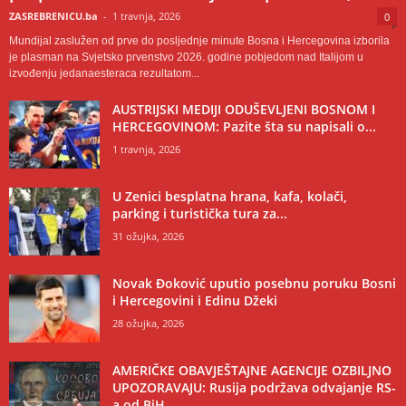
ZASREBRENICU.ba
-
1 travnja, 2026
0
Mundijal zaslužen od prve do posljednje minute Bosna i Hercegovina izborila
je plasman na Svjetsko prvenstvo 2026. godine pobjedom nad Italijom u
izvođenju jedanaesteraca rezultatom...
AUSTRIJSKI MEDIJI ODUŠEVLJENI BOSNOM I
HERCEGOVINOM: Pazite šta su napisali o...
1 travnja, 2026
U Zenici besplatna hrana, kafa, kolači,
parking i turistička tura za...
31 ožujka, 2026
Novak Đoković uputio posebnu poruku Bosni
i Hercegovini i Edinu Džeki
28 ožujka, 2026
AMERIČKE OBAVJEŠTAJNE AGENCIJE OZBILJNO
UPOZORAVAJU: Rusija podržava odvajanje RS-
a od BiH,...