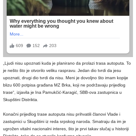
„Ljudi nisu upoznati kuda je planirano da prolazi trasa autoputa. To
je nešto što je otvorilo veliku raspravu. Jedan dio tvrdi da jesu
upoznati, drugi dio tvrdi da nisu. Meni je dovoljno što imam kopije
blizu 600 potpisa građana MZ Brka, koji ne podržavaju prijedlog
trase“, izjavila je Ina Pamukčić-Karagić, SBB-ova zastupnica u
Skupštini Distrikta.
Konačni prijedlog trase autoputa nisu prihvatili članovi Vlade i
zastupnici u Skupštini iz reda srpskog naroda. Smatraju da im je
ugrožen vitalni nacionalni interes, što je prvi takav slučaj u historiji
Distrikta, tako da se stvorila konfuzna situacija.