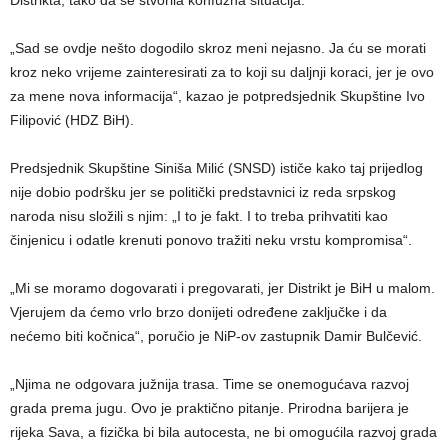
„Sad se ovdje nešto dogodilo skroz meni nejasno. Ja ću se morati
kroz neko vrijeme zainteresirati za to koji su daljnji koraci, jer je ovo
za mene nova informacija“, kazao je potpredsjednik Skupštine Ivo
Filipović (HDZ BiH).
Predsjednik Skupštine Siniša Milić (SNSD) ističe kako taj prijedlog
nije dobio podršku jer se politički predstavnici iz reda srpskog
naroda nisu složili s njim: „I to je fakt. I to treba prihvatiti kao
činjenicu i odatle krenuti ponovo tražiti neku vrstu kompromisa“.
„Mi se moramo dogovarati i pregovarati, jer Distrikt je BiH u malom.
Vjerujem da ćemo vrlo brzo donijeti određene zaključke i da
nećemo biti kočnica“, poručio je NiP-ov zastupnik Damir Bulčević.
„Njima ne odgovara južnija trasa. Time se onemogućava razvoj
grada prema jugu. Ovo je praktično pitanje. Prirodna barijera je
rijeka Sava, a fizička bi bila autocesta, ne bi omogućila razvoj grada