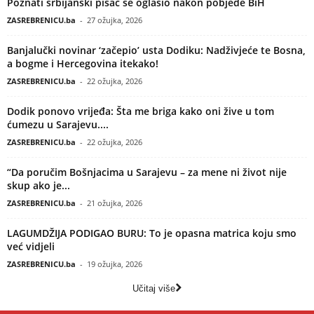
Poznati srbijanski pisac se oglasio nakon pobjede BiH
ZASREBRENICU.ba
-
27 ožujka, 2026
Banjalučki novinar ‘začepio’ usta Dodiku: Nadživjeće te Bosna,
a bogme i Hercegovina itekako!
ZASREBRENICU.ba
-
22 ožujka, 2026
Dodik ponovo vrijeđa: Šta me briga kako oni žive u tom
ćumezu u Sarajevu....
ZASREBRENICU.ba
-
22 ožujka, 2026
“Da poručim Bošnjacima u Sarajevu – za mene ni život nije
skup ako je...
ZASREBRENICU.ba
-
21 ožujka, 2026
LAGUMDŽIJA PODIGAO BURU: To je opasna matrica koju smo
već vidjeli
ZASREBRENICU.ba
-
19 ožujka, 2026
Učitaj više