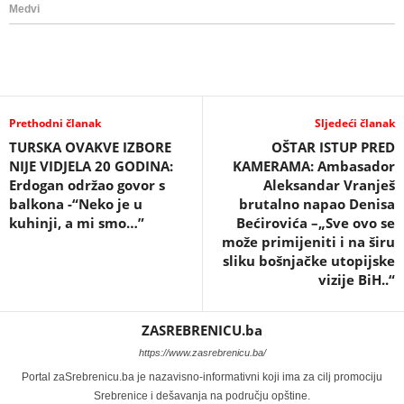
Prethodni članak
Sljedeći članak
TURSKA OVAKVE IZBORE
OŠTAR ISTUP PRED
NIJE VIDJELA 20 GODINA:
KAMERAMA: Ambasador
Erdogan održao govor s
Aleksandar Vranješ
balkona -“Neko je u
brutalno napao Denisa
kuhinji, a mi smo…”
Bećirovića –„Sve ovo se
može primijeniti i na širu
sliku bošnjačke utopijske
vizije BiH..“
ZASREBRENICU.ba
https://www.zasrebrenicu.ba/
Portal zaSrebrenicu.ba je nazavisno-informativni koji ima za cilj promociju
Srebrenice i dešavanja na području opštine.