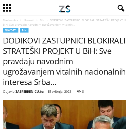
Naslovnica
Novosti
BiH
DODIKOVI ZASTUPNICI BLOKIRALI STRATEŠKI PROJEKT U
BiH: Sve pravdaju navodnim ugrožavanjem vitalnih...
NOVOSTI
BIH
DODIKOVI ZASTUPNICI BLOKIRALI
STRATEŠKI PROJEKT U BiH: Sve
pravdaju navodnim
ugrožavanjem vitalnih nacionalnih
interesa Srba…
Objavio
ZASREBRENICU.ba
-
15 svibnja, 2023
8