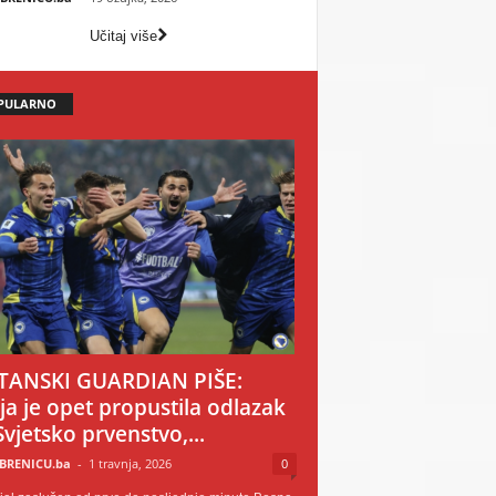
Učitaj više
PULARNO
TANSKI GUARDIAN PIŠE:
ija je opet propustila odlazak
Svjetsko prvenstvo,...
BRENICU.ba
-
1 travnja, 2026
0