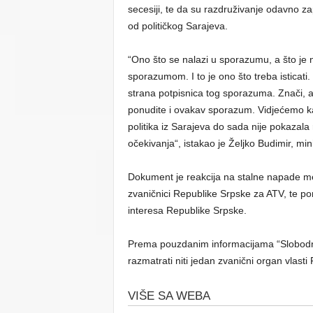
secesiji, te da su razdruživanje odavno z
od političkog Sarajeva.
“Ono što se nalazi u sporazumu, a što je 
sporazumom. I to je ono što treba isticati.
strana potpisnica tog sporazuma. Znači, a
ponudite i ovakav sporazum. Vidjećemo kak
politika iz Sarajeva do sada nije pokazala 
očekivanja“, istakao je Željko Budimir, mi
Dokument je reakcija na stalne napade me
zvaničnici Republike Srpske za ATV, te por
interesa Republike Srpske.
Prema pouzdanim informacijama “Slobodn
razmatrati niti jedan zvanični organ vlasti