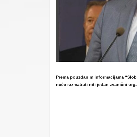
C
U
Prema pouzdanim informacijama “Slob
neće razmatrati niti jedan zvanični org