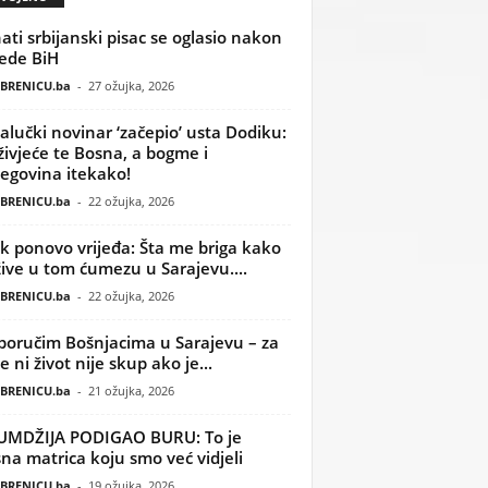
ati srbijanski pisac se oglasio nakon
ede BiH
BRENICU.ba
-
27 ožujka, 2026
alučki novinar ‘začepio’ usta Dodiku:
ivjeće te Bosna, a bogme i
egovina itekako!
BRENICU.ba
-
22 ožujka, 2026
k ponovo vrijeđa: Šta me briga kako
žive u tom ćumezu u Sarajevu....
BRENICU.ba
-
22 ožujka, 2026
poručim Bošnjacima u Sarajevu – za
 ni život nije skup ako je...
BRENICU.ba
-
21 ožujka, 2026
UMDŽIJA PODIGAO BURU: To je
na matrica koju smo već vidjeli
BRENICU.ba
-
19 ožujka, 2026