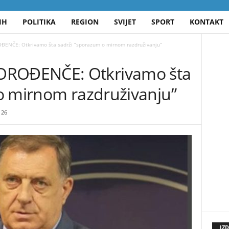
IH
POLITIKA
REGION
SVIJET
SPORT
KONTAKT
NČE: Otkrivamo šta sadrži “sporazum o mirnom razdruživanju”
ROĐENČE: Otkrivamo šta
o mirnom razdruživanju”
26
IZ