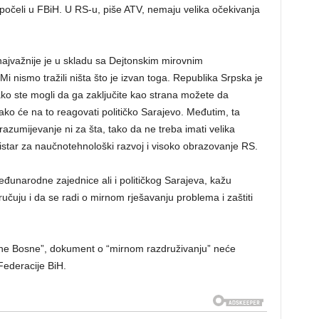
apočeli u FBiH. U RS-u, piše ATV, nemaju velika očekivanja
najvažnije je u skladu sa Dejtonskim mirovnim
 Mi nismo tražili ništa što je izvan toga. Republika Srpska je
ko ste mogli da ga zaključite kao strana možete da
o će na to reagovati političko Sarajevo. Međutim, ta
razumijevanje ni za šta, tako da ne treba imati velika
nistar za naučnotehnološki razvoj i visoko obrazovanje RS.
đunarodne zajednice ali i političkog Sarajeva, kažu
učuju i da se radi o mirnom rješavanju problema i zaštiti
e Bosne”, dokument o “mirnom razdruživanju” neće
 Federacije BiH.