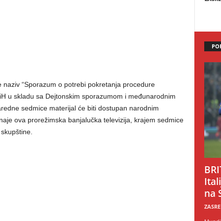
PO
 naziv “Sporazum o potrebi pokretanja procedure
FBiH u skladu sa Dejtonskim sporazumom i međunarodnim
aredne sedmice materijal će biti dostupan narodnim
aje ova prorežimska banjalučka televizija, krajem sedmice
skupštine.
BRI
Ital
na 
ZASRE