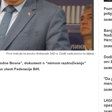
Pozn
pobj
ZASRE
Banj
Nadž
Herc
ZASRE
Prva reakcija na poruku Ambasade SAD-a: Dodik sada poziva na dijalog
Dodi
oni 
odne Bosne”, dokument o “mirnom razdruživanju”
ZASRE
an vlasti Federacije BiH.
“Da 
mene
ZASRE
LAG
opas
ZASRE