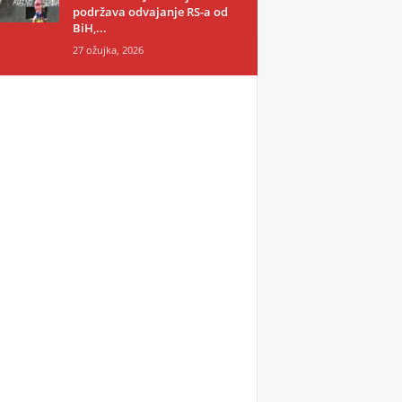
podržava odvajanje RS-a od
BiH,...
27 ožujka, 2026