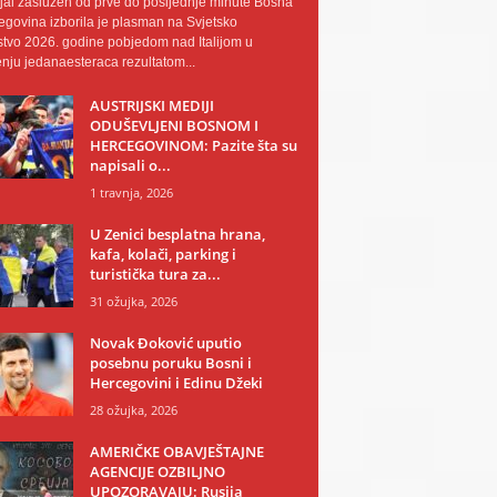
al zaslužen od prve do posljednje minute Bosna
egovina izborila je plasman na Svjetsko
tvo 2026. godine pobjedom nad Italijom u
nju jedanaesteraca rezultatom...
AUSTRIJSKI MEDIJI
ODUŠEVLJENI BOSNOM I
HERCEGOVINOM: Pazite šta su
napisali o...
1 travnja, 2026
U Zenici besplatna hrana,
kafa, kolači, parking i
turistička tura za...
31 ožujka, 2026
Novak Đoković uputio
posebnu poruku Bosni i
Hercegovini i Edinu Džeki
28 ožujka, 2026
AMERIČKE OBAVJEŠTAJNE
AGENCIJE OZBILJNO
UPOZORAVAJU: Rusija