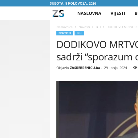
SUBOTA, 8 KOLOVOZA, 2026
NASLOVNA
VIJESTI
B
Z
A
Naslovnica
Novosti
BiH
DODIKOVO MRTVOROĐE
NOVOSTI
BIH
DODIKOVO MRTVO
S
sadrži “sporazum 
R
E
Objavio
ZASREBRENICU.ba
-
29 lipnja, 2024
B
R
E
N
I