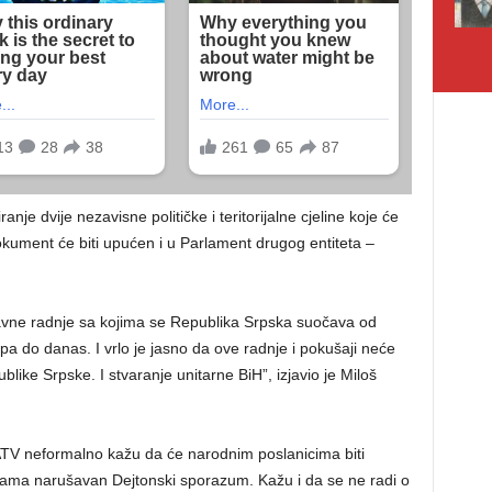
nje dvije nezavisne političke i teritorijalne cjeline koje će
kument će biti upućen i u Parlament drugog entiteta –
avne radnje sa kojima se Republika Srpska suočava od
 do danas. I vrlo je jasno da ove radnje i pokušaji neće
publike Srpske. I stvaranje unitarne BiH”, izjavio je Miloš
 ATV neformalno kažu da će narodnim poslanicima biti
nama narušavan Dejtonski sporazum. Kažu i da se ne radi o