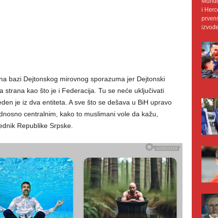
Mundij
i Herc
prvens
izvođe
e na bazi Dejtonskog mirovnog sporazuma jer Dejtonski
strana kao što je i Federacija. Tu se neće uključivati
eden je iz dva entiteta. A sve što se dešava u BiH upravo
 odnosno centralnim, kako to muslimani vole da kažu,
jednik Republike Srpske.