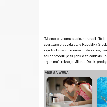
“Mi smo to veoma studiozno uradili. To j
sporazum predviđa da je Republika Srpska 
zajednički nivo. On nema ništa sa tim, izv
želi da favorizuje tu priču o zajedničkim,
organima“, rekao je Milorad Dodik, preds