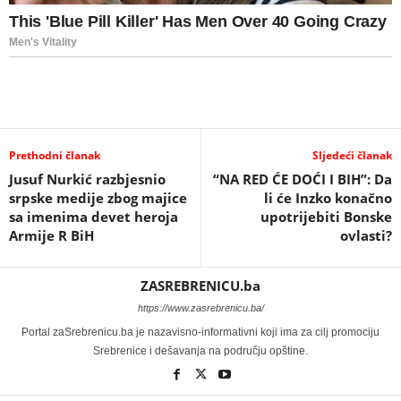
Prethodni članak
Sljedeći članak
Jusuf Nurkić razbjesnio
“NA RED ĆE DOĆI I BIH”: Da
srpske medije zbog majice
li će Inzko konačno
sa imenima devet heroja
upotrijebiti Bonske
Armije R BiH
ovlasti?
ZASREBRENICU.ba
https://www.zasrebrenicu.ba/
Portal zaSrebrenicu.ba je nazavisno-informativni koji ima za cilj promociju
Srebrenice i dešavanja na području opštine.