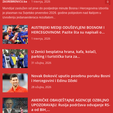
ZASREBRENICU.ba
-
1 travnja, 2026
0
Mundijal zaslužen od prve do posljednje minute Bosna i Hercegovina izborila
je plasman na Svjetsko prvenstvo 2026. godine pobjedom nad Italijom u
izvođenju jedanaesteraca rezultatom...
AUSTRIJSKI MEDIJI ODUŠEVLJENI BOSNOM I
HERCEGOVINOM: Pazite šta su napisali o...
1 travnja, 2026
U Zenici besplatna hrana, kafa, kolači,
parking i turistička tura za...
31 ožujka, 2026
Novak Đoković uputio posebnu poruku Bosni
i Hercegovini i Edinu Džeki
28 ožujka, 2026
AMERIČKE OBAVJEŠTAJNE AGENCIJE OZBILJNO
UPOZORAVAJU: Rusija podržava odvajanje RS-
a od BiH,...