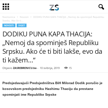
Naslovnica
Novosti
DODIKU PUNA KAPA THACIJA: „Nemoj da spominješ Republiku
Srpsku. Ako će ti...
NOVOSTI
SVIJET
DODIKU PUNA KAPA THACIJA:
„Nemoj da spominješ Republiku
Srpsku. Ako će ti biti lakše, evo da
ti kažem…“
Objavio
ZASREBRENICU.ba
-
10 svibnja, 2019
15
Predsjedavajući Predsjedništva BiH Milorad Dodik poručio je
kosovskom predsjedniku Hashimu Thaciju da prestane
spominjati ime Republike Srpske