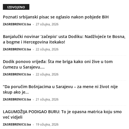
IZDVOJENO
Poznati srbijanski pisac se oglasio nakon pobjede BiH
ZASREBRENICU.ba
-
27 ožujka, 2026
Banjalučki novinar ‘začepio’ usta Dodiku: Nadživjeće te Bosna,
a bogme i Hercegovina itekako!
ZASREBRENICU.ba
-
22 ožujka, 2026
Dodik ponovo vrijeđa: Šta me briga kako oni žive u tom
ćumezu u Sarajevu....
ZASREBRENICU.ba
-
22 ožujka, 2026
“Da poručim Bošnjacima u Sarajevu – za mene ni život nije
skup ako je...
ZASREBRENICU.ba
-
21 ožujka, 2026
LAGUMDŽIJA PODIGAO BURU: To je opasna matrica koju smo
već vidjeli
ZASREBRENICU.ba
-
19 ožujka, 2026