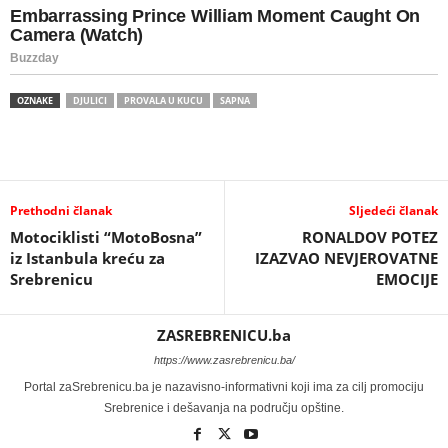
OZNAKE
DJULICI
PROVALA U KUCU
SAPNA
Prethodni članak
Sljedeći članak
Motociklisti “MotoBosna”
RONALDOV POTEZ
iz Istanbula kreću za
IZAZVAO NEVJEROVATNE
Srebrenicu
EMOCIJE
ZASREBRENICU.ba
https://www.zasrebrenicu.ba/
Portal zaSrebrenicu.ba je nazavisno-informativni koji ima za cilj promociju
Srebrenice i dešavanja na području opštine.