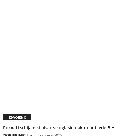
IZDVOJENO
Poznati srbijanski pisac se oglasio nakon pobjede BiH
ZASREBRENICU.ba
-
27 ožujka, 2026