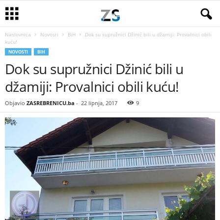
Naslovnica
Novosti
BiH
Dok su supružnici Džinić bili u džamiji: Provalnici obili
kuću!
NOVOSTI
BIH
Dok su supružnici Džinić bili u
džamiji: Provalnici obili kuću!
Objavio
ZASREBRENICU.ba
-
22 lipnja, 2017
9