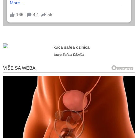
kuća Safeta Džinića