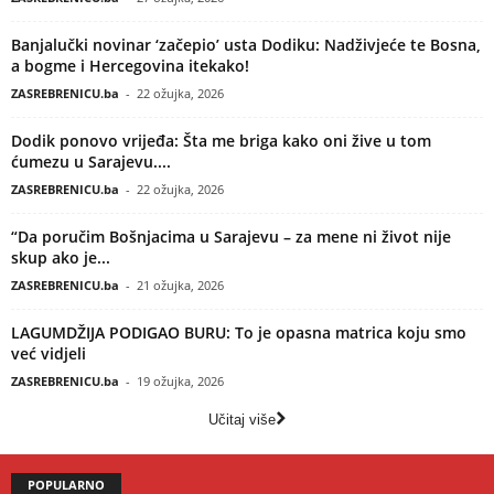
Banjalučki novinar ‘začepio’ usta Dodiku: Nadživjeće te Bosna,
a bogme i Hercegovina itekako!
ZASREBRENICU.ba
-
22 ožujka, 2026
Dodik ponovo vrijeđa: Šta me briga kako oni žive u tom
ćumezu u Sarajevu....
ZASREBRENICU.ba
-
22 ožujka, 2026
“Da poručim Bošnjacima u Sarajevu – za mene ni život nije
skup ako je...
ZASREBRENICU.ba
-
21 ožujka, 2026
LAGUMDŽIJA PODIGAO BURU: To je opasna matrica koju smo
već vidjeli
ZASREBRENICU.ba
-
19 ožujka, 2026
Učitaj više
POPULARNO