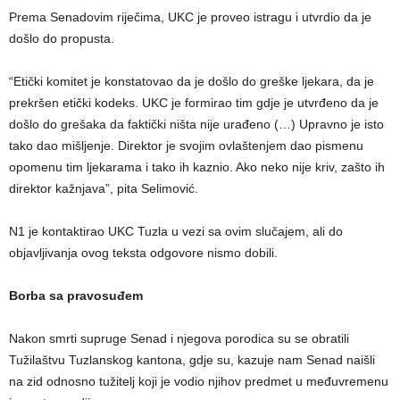
Prema Senadovim riječima, UKC je proveo istragu i utvrdio da je
došlo do propusta.
“Etički komitet je konstatovao da je došlo do greške ljekara, da je
prekršen etički kodeks. UKC je formirao tim gdje je utvrđeno da je
došlo do grešaka da faktički ništa nije urađeno (…) Upravno je isto
tako dao mišljenje. Direktor je svojim ovlaštenjem dao pismenu
opomenu tim ljekarama i tako ih kaznio. Ako neko nije kriv, zašto ih
direktor kažnjava”, pita Selimović.
N1 je kontaktirao UKC Tuzla u vezi sa ovim slučajem, ali do
objavljivanja ovog teksta odgovore nismo dobili.
Borba sa pravosuđem
Nakon smrti supruge Senad i njegova porodica su se obratili
Tužilaštvu Tuzlanskog kantona, gdje su, kazuje nam Senad naišli
na zid odnosno tužitelj koji je vodio njihov predmet u međuvremenu