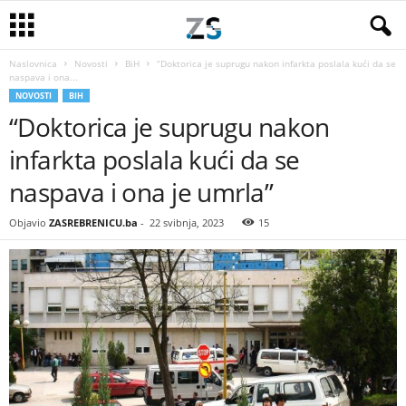
Naslovnica
Novosti
BiH
“Doktorica je suprugu nakon infarkta poslala kući da se
naspava i ona...
NOVOSTI
BIH
“Doktorica je suprugu nakon
infarkta poslala kući da se
naspava i ona je umrla”
Objavio
ZASREBRENICU.ba
-
22 svibnja, 2023
15