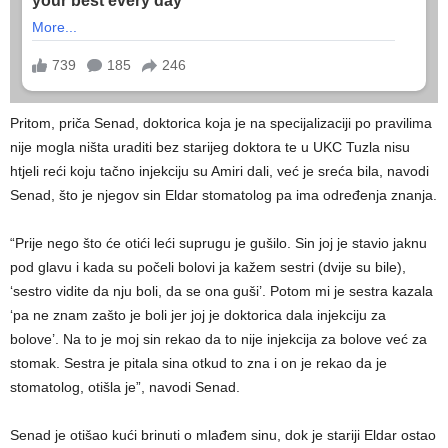
Pritom, priča Senad, doktorica koja je na specijalizaciji po pravilima
nije mogla ništa uraditi bez starijeg doktora te u UKC Tuzla nisu
htjeli reći koju tačno injekciju su Amiri dali, već je sreća bila, navodi
Senad, što je njegov sin Eldar stomatolog pa ima određenja znanja.
“Prije nego što će otići leći suprugu je gušilo. Sin joj je stavio jaknu
pod glavu i kada su počeli bolovi ja kažem sestri (dvije su bile),
‘sestro vidite da nju boli, da se ona guši’. Potom mi je sestra kazala
‘pa ne znam zašto je boli jer joj je doktorica dala injekciju za
bolove’. Na to je moj sin rekao da to nije injekcija za bolove već za
stomak. Sestra je pitala sina otkud to zna i on je rekao da je
stomatolog, otišla je”, navodi Senad.
Senad je otišao kući brinuti o mlađem sinu, dok je stariji Eldar ostao