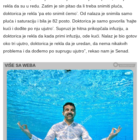
rekla da su u redu. Zatim je sin pitao da li treba snimiti pluća,
doktorica je rekla ‘pa eto snimit ćemo’. Od nalaza je snimila samo
pluća i saturaciju i bila je 82 posto. Doktorica je samo govorila ‘hajte
kući i dođite po nju ujutro’. Supruzi je hitna prikopčala infuziju, a
doktorica je rekla da kada primi infuziju, ode kući. Nalaz je bio gotov
oko tri ujutro, doktorica je rekla da je uredan, da nema nikakvih
problema i da dođemo po suprugu ujutro”, rekao nam je Senad.