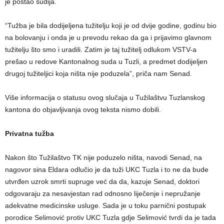
je postao sudija.
“Tužba je bila dodijeljena tužitelju koji je od dvije godine, godinu bio
na bolovanju i onda je u prevodu rekao da ga i prijavimo glavnom
tužitelju što smo i uradili. Zatim je taj tužitelj odlukom VSTV-a
prešao u redove Kantonalnog suda u Tuzli, a predmet dodijeljen
drugoj tužiteljici koja ništa nije poduzela”, priča nam Senad.
Više informacija o statusu ovog slučaja u Tužilaštvu Tuzlanskog
kantona do objavljivanja ovog teksta nismo dobili.
Privatna tužba
Nakon što Tužilaštvo TK nije poduzelo ništa, navodi Senad, na
nagovor sina Eldara odlučio je da tuži UKC Tuzla i to ne da bude
utvrđen uzrok smrti supruge već da da, kazuje Senad, doktori
odgovaraju za nesavjestan rad odnosno liječenje i nepružanje
adekvatne medicinske usluge. Sada je u toku parnični postupak
porodice Selimović protiv UKC Tuzla gdje Selimović tvrdi da je tada