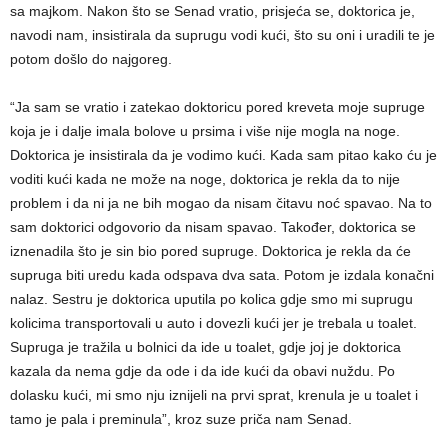
sa majkom. Nakon što se Senad vratio, prisjeća se, doktorica je,
navodi nam, insistirala da suprugu vodi kući, što su oni i uradili te je
potom došlo do najgoreg.
“Ja sam se vratio i zatekao doktoricu pored kreveta moje supruge
koja je i dalje imala bolove u prsima i više nije mogla na noge.
Doktorica je insistirala da je vodimo kući. Kada sam pitao kako ću je
voditi kući kada ne može na noge, doktorica je rekla da to nije
problem i da ni ja ne bih mogao da nisam čitavu noć spavao. Na to
sam doktorici odgovorio da nisam spavao. Također, doktorica se
iznenadila što je sin bio pored supruge. Doktorica je rekla da će
supruga biti uredu kada odspava dva sata. Potom je izdala konačni
nalaz. Sestru je doktorica uputila po kolica gdje smo mi suprugu
kolicima transportovali u auto i dovezli kući jer je trebala u toalet.
Supruga je tražila u bolnici da ide u toalet, gdje joj je doktorica
kazala da nema gdje da ode i da ide kući da obavi nuždu. Po
dolasku kući, mi smo nju iznijeli na prvi sprat, krenula je u toalet i
tamo je pala i preminula”, kroz suze priča nam Senad.