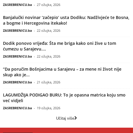
ZASREBRENICU.ba
-
27 ožujka, 2026
Banjalučki novinar ‘začepio’ usta Dodiku: Nadživjeće te Bosna,
a bogme i Hercegovina itekako!
ZASREBRENICU.ba
-
22 ožujka, 2026
Dodik ponovo vrijeđa: Šta me briga kako oni žive u tom
ćumezu u Sarajevu....
ZASREBRENICU.ba
-
22 ožujka, 2026
“Da poručim Bošnjacima u Sarajevu – za mene ni život nije
skup ako je...
ZASREBRENICU.ba
-
21 ožujka, 2026
LAGUMDŽIJA PODIGAO BURU: To je opasna matrica koju smo
već vidjeli
ZASREBRENICU.ba
-
19 ožujka, 2026
Učitaj više