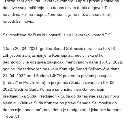
“Tražio sam od Suda Ljekarske komore u aprilu prošle godine da
dostave svoje mišljenje i do danas nisam dobio odgovor. Po
navodima kojima raspolažem Komisija ne može da se skupi”,
navodi Selimović.
Selimovićeve riječi za N1 potvrdili su u Ljekarskoj komori TK.
“Dana 20. 04. 2021. godine Senad Selimović obratio se LJKTK
zahtjevom za izjašnjenje, a Komisija za medicinsku etiku i
deontologiju je dostavila zaključak imenovanom dana 15. 02. 2022.
godine. Nezadovoljan odlukom Komisije Senad Selimović je dana
21. 04. 2022 pred Sudom LJKTK pokrenuo privatni postupak
(predviđen Pravilnikom) te je sjednica Suda sazvana za 09. 05.
2022. Sjednici Suda Komore su pristupili svi članovi, osim
predsjednika Suda. Predsjednik Suda do danas nije sazvao novu
sjednicu. Odluka Suda Komore po prijavi Senada Selimovića do
danas nije donesena”, navedeno je u odgovoru Ljekarske komore
TK za N1.