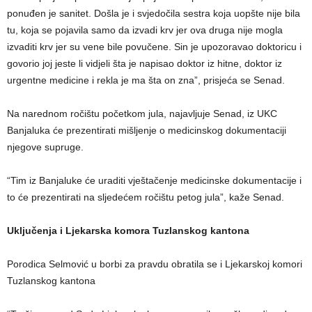
ponuđen je sanitet. Došla je i svjedočila sestra koja uopšte nije bila
tu, koja se pojavila samo da izvadi krv jer ova druga nije mogla
izvaditi krv jer su vene bile povučene. Sin je upozoravao doktoricu i
govorio joj jeste li vidjeli šta je napisao doktor iz hitne, doktor iz
urgentne medicine i rekla je ma šta on zna”, prisjeća se Senad.
Na narednom ročištu početkom jula, najavljuje Senad, iz UKC
Banjaluka će prezentirati mišljenje o medicinskog dokumentaciji
njegove supruge.
“Tim iz Banjaluke će uraditi vještačenje medicinske dokumentacije i
to će prezentirati na sljedećem ročištu petog jula”, kaže Senad.
Uključenja i Ljekarska komora Tuzlanskog kantona
Porodica Selmović u borbi za pravdu obratila se i Ljekarskoj komori
Tuzlanskog kantona