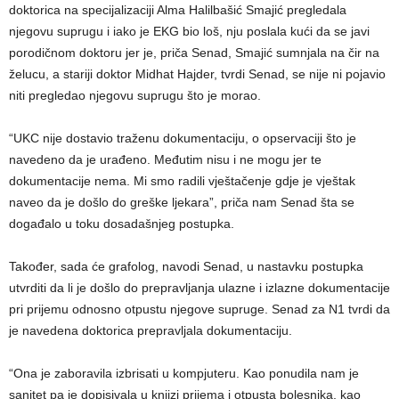
doktorica na specijalizaciji Alma Halilbašić Smajić pregledala
njegovu suprugu i iako je EKG bio loš, nju poslala kući da se javi
porodičnom doktoru jer je, priča Senad, Smajić sumnjala na čir na
želucu, a stariji doktor Midhat Hajder, tvrdi Senad, se nije ni pojavio
niti pregledao njegovu suprugu što je morao.
“UKC nije dostavio traženu dokumentaciju, o opservaciji što je
navedeno da je urađeno. Međutim nisu i ne mogu jer te
dokumentacije nema. Mi smo radili vještačenje gdje je vještak
naveo da je došlo do greške ljekara”, priča nam Senad šta se
događalo u toku dosadašnjeg postupka.
Također, sada će grafolog, navodi Senad, u nastavku postupka
utvrditi da li je došlo do prepravljanja ulazne i izlazne dokumentacije
pri prijemu odnosno otpustu njegove supruge. Senad za N1 tvrdi da
je navedena doktorica prepravljala dokumentaciju.
“Ona je zaboravila izbrisati u kompjuteru. Kao ponudila nam je
sanitet pa je dopisivala u knjizi prijema i otpusta bolesnika, kao