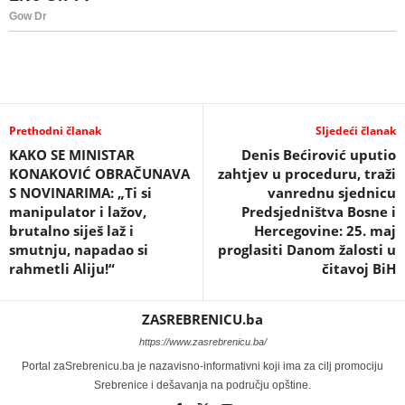
Prethodni članak
Sljedeći članak
KAKO SE MINISTAR
Denis Bećirović uputio
KONAKOVIĆ OBRAČUNAVA
zahtjev u proceduru, traži
S NOVINARIMA: „Ti si
vanrednu sjednicu
manipulator i lažov,
Predsjedništva Bosne i
brutalno siješ laž i
Hercegovine: 25. maj
smutnju, napadao si
proglasiti Danom žalosti u
rahmetli Aliju!“
čitavoj BiH
ZASREBRENICU.ba
https://www.zasrebrenicu.ba/
Portal zaSrebrenicu.ba je nazavisno-informativni koji ima za cilj promociju
Srebrenice i dešavanja na području opštine.