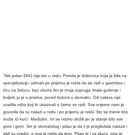
“Niti jedan EKG nije bio u redu. Primila je doktorica koja je bila na
specijalizaciji i odmah po prijemu je rekla da se radi o gastritisu i
čiru na želucu, bez obzira što je moja supruga imala gušenje i
boljelo ju je u prsima, pored bolova u stomaku. Od nalaza nije
uradila ništa koji bi ukazivali o čemu se radi. Sve vrijeme nam je
govorila da su nalazi u redu i po prijemu je rekla ‘što se mene tiče
može ići kući’. Međutim, mi se nismo složili jer je stanje bilo sve
gore i gore. Sin je stomatolog i pitao je da li je pregledala nalaze i
dali su uredni, a ona je rekla da jesu. Pitao je i za pluća, ona je