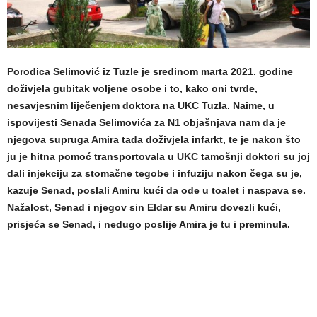
Porodica Selimović iz Tuzle je sredinom marta 2021. godine
doživjela gubitak voljene osobe i to, kako oni tvrde,
nesavjesnim liječenjem doktora na UKC Tuzla. Naime, u
ispovijesti Senada Selimovića za N1 objašnjava nam da je
njegova supruga Amira tada doživjela infarkt, te je nakon što
ju je hitna pomoć transportovala u UKC tamošnji doktori su joj
dali injekciju za stomačne tegobe i infuziju nakon čega su je,
kazuje Senad, poslali Amiru kući da ode u toalet i naspava se.
Nažalost, Senad i njegov sin Eldar su Amiru dovezli kući,
prisjeća se Senad, i nedugo poslije Amira je tu i preminula.