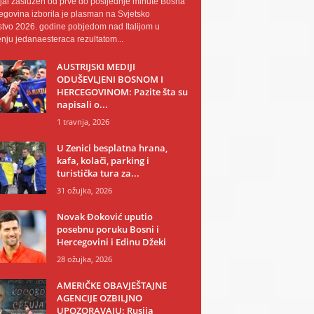
al zaslužen od prve do posljednje minute Bosna
egovina izborila je plasman na Svjetsko
tvo 2026. godine pobjedom nad Italijom u
nju jedanaesteraca rezultatom...
AUSTRIJSKI MEDIJI
ODUŠEVLJENI BOSNOM I
HERCEGOVINOM: Pazite šta su
napisali o...
1 travnja, 2026
U Zenici besplatna hrana,
kafa, kolači, parking i
turistička tura za...
31 ožujka, 2026
Novak Đoković uputio
posebnu poruku Bosni i
Hercegovini i Edinu Džeki
28 ožujka, 2026
AMERIČKE OBAVJEŠTAJNE
AGENCIJE OZBILJNO
UPOZORAVAJU: Rusija