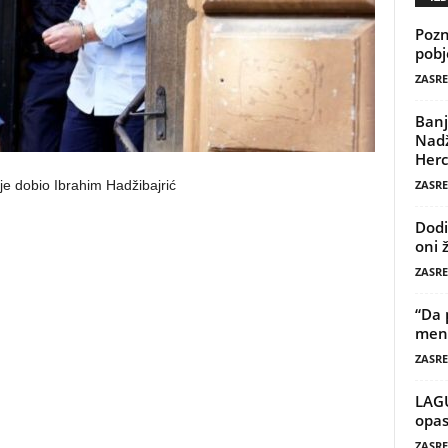
Pozn
pobj
ZASRE
Banj
Nadž
Herc
ZASRE
dobio Ibrahim Hadžibajrić
Dodi
oni 
ZASRE
“Da 
mene
ZASRE
LAG
opas
ZASRE