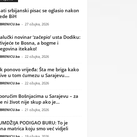
ati srbijanski pisac se oglasio nakon
ede BiH
BRENICU.ba
-
27 ožujka, 2026
alučki novinar ‘začepio’ usta Dodiku:
ivjeće te Bosna, a bogme i
egovina itekako!
BRENICU.ba
-
22 ožujka, 2026
k ponovo vrijeđa: Šta me briga kako
žive u tom ćumezu u Sarajevu....
BRENICU.ba
-
22 ožujka, 2026
poručim Bošnjacima u Sarajevu – za
 ni život nije skup ako je...
BRENICU.ba
-
21 ožujka, 2026
UMDŽIJA PODIGAO BURU: To je
na matrica koju smo već vidjeli
BRENICU.ba
-
19 ožujka, 2026