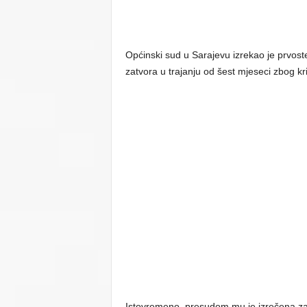
Općinski sud u Sarajevu izrekao je prvos
zatvora u trajanju od šest mjeseci zbog k
Istovremeno, presudom mu je izrečena zab