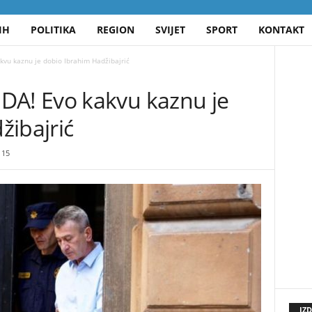
IH
POLITIKA
REGION
SVIJET
SPORT
KONTAKT
u kaznu je dobio Ibrahim Hadžibajrić
! Evo kakvu kaznu je
žibajrić
15
IZ