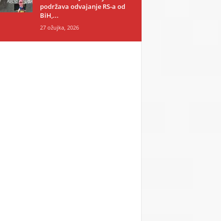
podržava odvajanje RS-a od
BiH,...
27 ožujka, 2026