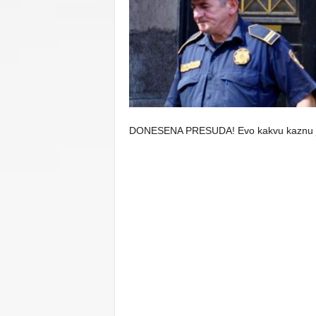
C
U
DONESENA PRESUDA! Evo kakvu kaznu je 