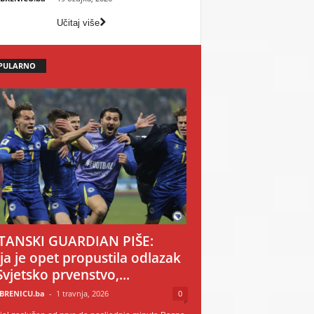
Učitaj više
PULARNO
TANSKI GUARDIAN PIŠE:
ija je opet propustila odlazak
Svjetsko prvenstvo,...
BRENICU.ba
-
1 travnja, 2026
0