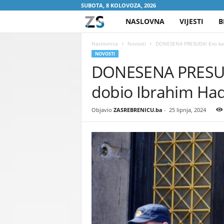
SUBOTA, 8 KOLOVOZA, 2026
NASLOVNA
VIJESTI
B
Z
A
Naslovnica
Novosti
DONESENA PRESUDA! Evo kakv
NOVOSTI
DONESENA PRESUDA
S
dobio Ibrahim Had
R
E
Objavio
ZASREBRENICU.ba
-
25 lipnja, 2024
B
R
E
N
I