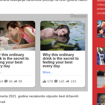
Mundij
i Herc
prvens
izvođe
marta 2021. godine nezakonito otpustio šest državnih
Grad.