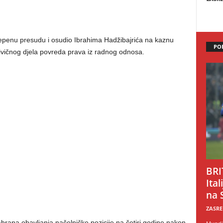
tepenu presudu i osudio Ibrahima Hadžibajrića na kaznu
PO
rivičnog djela povreda prava iz radnog odnosa.
BRI
Ital
na 
ZASRE
rana obavljanja načelničke pozicije na četiri godine nakon