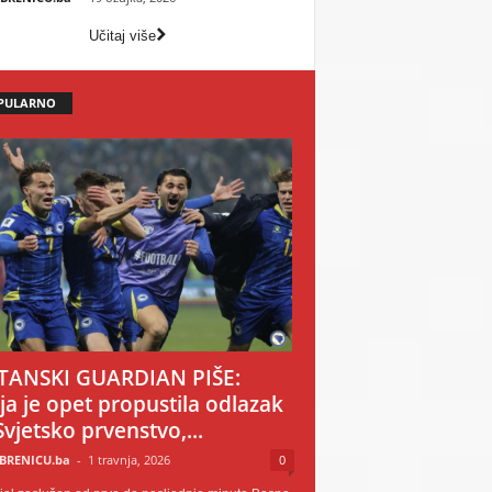
Učitaj više
PULARNO
TANSKI GUARDIAN PIŠE:
ija je opet propustila odlazak
Svjetsko prvenstvo,...
BRENICU.ba
-
1 travnja, 2026
0