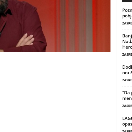
Pozn
pobj
ZASRE
Banj
Nadž
Herc
ZASRE
Dodi
oni 
ZASRE
“Da 
mene
ZASRE
LAG
opas
ZASRE