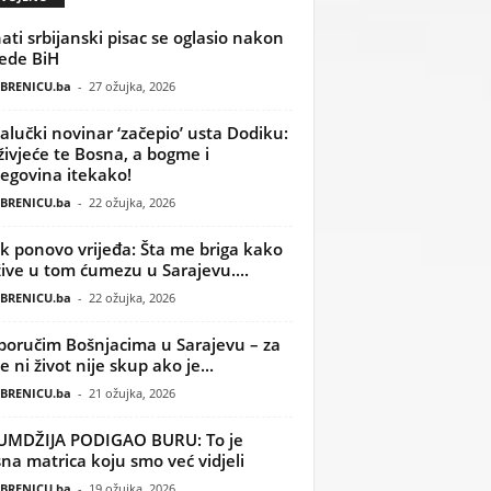
ati srbijanski pisac se oglasio nakon
ede BiH
BRENICU.ba
-
27 ožujka, 2026
alučki novinar ‘začepio’ usta Dodiku:
ivjeće te Bosna, a bogme i
egovina itekako!
BRENICU.ba
-
22 ožujka, 2026
k ponovo vrijeđa: Šta me briga kako
žive u tom ćumezu u Sarajevu....
BRENICU.ba
-
22 ožujka, 2026
poručim Bošnjacima u Sarajevu – za
 ni život nije skup ako je...
BRENICU.ba
-
21 ožujka, 2026
UMDŽIJA PODIGAO BURU: To je
na matrica koju smo već vidjeli
BRENICU.ba
-
19 ožujka, 2026