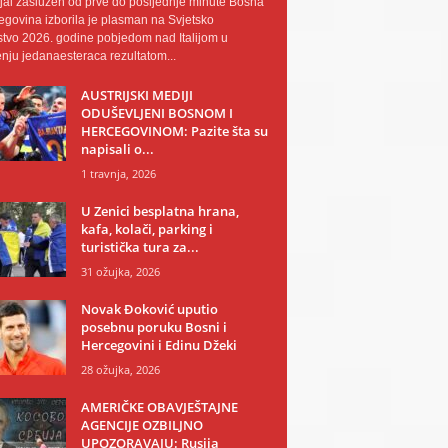
al zaslužen od prve do posljednje minute Bosna
egovina izborila je plasman na Svjetsko
tvo 2026. godine pobjedom nad Italijom u
nju jedanaesteraca rezultatom...
AUSTRIJSKI MEDIJI
ODUŠEVLJENI BOSNOM I
HERCEGOVINOM: Pazite šta su
napisali o...
1 travnja, 2026
U Zenici besplatna hrana,
kafa, kolači, parking i
turistička tura za...
31 ožujka, 2026
Novak Đoković uputio
posebnu poruku Bosni i
Hercegovini i Edinu Džeki
28 ožujka, 2026
AMERIČKE OBAVJEŠTAJNE
AGENCIJE OZBILJNO
UPOZORAVAJU: Rusija