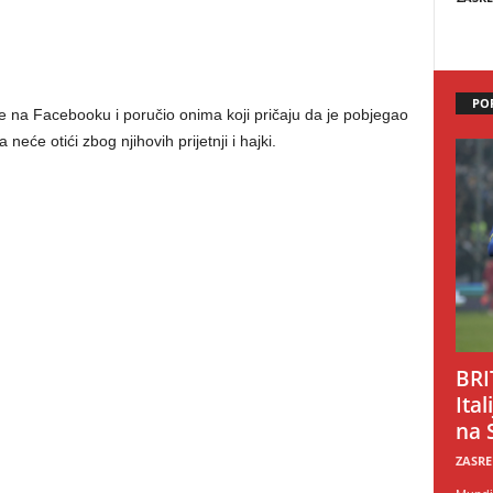
PO
e na Facebooku i poručio onima koji pričaju da je pobjegao
neće otići zbog njihovih prijetnji i hajki.
BRI
Ital
na 
ZASRE