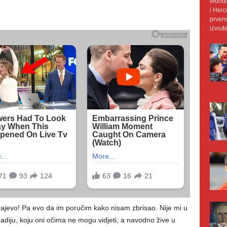
Mundij
i Herc
prvens
izvođe
rajevo! Pa evo da im poručim kako nisam zbrisao. Nije mi u
hadiju, koju oni očima ne mogu vidjeti, a navodno žive u