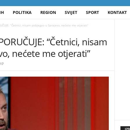
IH
POLITIKA
REGION
SVIJET
SPORT
KONTAKT
JE: “Četnici, nisam pobjegao u Sarajevo, nećete me otjerati”
RUČUJE: “Četnici, nisam
o, nećete me otjerati”
17
IZ