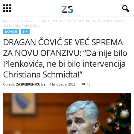
Naslovnica
Novosti
BiH
DRAGAN ČOVIĆ SE VEĆ SPREMA ZA NOVU OFANZIVU:
“Da nije bilo Plenkovića,...
NOVOSTI
BIH
DRAGAN ČOVIĆ SE VEĆ SPREMA
ZA NOVU OFANZIVU: “Da nije bilo
Plenkovića, ne bi bilo intervencija
Christiana Schmidta!”
Objavio
ZASREBRENICU.ba
-
4 listopada, 2022
15