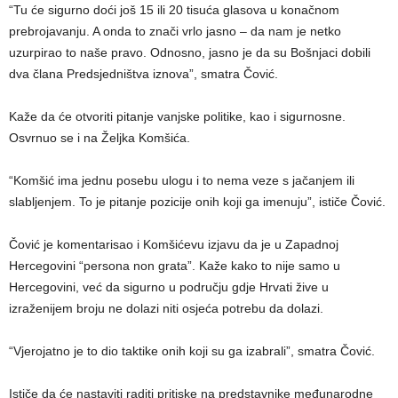
“Tu će sigurno doći još 15 ili 20 tisuća glasova u konačnom
prebrojavanju. A onda to znači vrlo jasno – da nam je netko
uzurpirao to naše pravo. Odnosno, jasno je da su Bošnjaci dobili
dva člana Predsjedništva iznova”, smatra Čović.
Kaže da će otvoriti pitanje vanjske politike, kao i sigurnosne.
Osvrnuo se i na Željka Komšića.
“Komšić ima jednu posebu ulogu i to nema veze s jačanjem ili
slabljenjem. To je pitanje pozicije onih koji ga imenuju”, ističe Čović.
Čović je komentarisao i Komšićevu izjavu da je u Zapadnoj
Hercegovini “persona non grata”. Kaže kako to nije samo u
Hercegovini, već da sigurno u području gdje Hrvati žive u
izraženijem broju ne dolazi niti osjeća potrebu da dolazi.
“Vjerojatno je to dio taktike onih koji su ga izabrali”, smatra Čović.
Ističe da će nastaviti raditi pritiske na predstavnike međunarodne