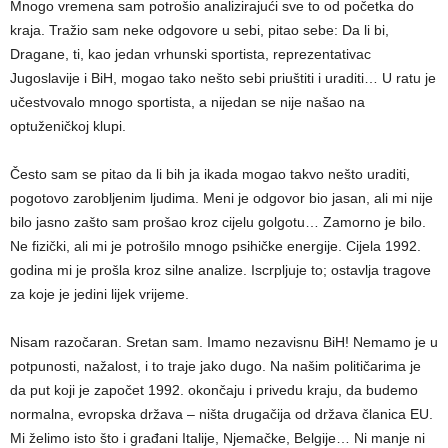
Mnogo vremena sam potrošio analizirajući sve to od početka do
kraja. Tražio sam neke odgovore u sebi, pitao sebe: Da li bi,
Dragane, ti, kao jedan vrhunski sportista, reprezentativac
Jugoslavije i BiH, mogao tako nešto sebi priuštiti i uraditi… U ratu je
učestvovalo mnogo sportista, a nijedan se nije našao na
optuženičkoj klupi.
Često sam se pitao da li bih ja ikada mogao takvo nešto uraditi,
pogotovo zarobljenim ljudima. Meni je odgovor bio jasan, ali mi nije
bilo jasno zašto sam prošao kroz cijelu golgotu… Zamorno je bilo.
Ne fizički, ali mi je potrošilo mnogo psihičke energije. Cijela 1992.
godina mi je prošla kroz silne analize. Iscrpljuje to; ostavlja tragove
za koje je jedini lijek vrijeme.
Nisam razočaran. Sretan sam. Imamo nezavisnu BiH! Nemamo je u
potpunosti, nažalost, i to traje jako dugo. Na našim političarima je
da put koji je započet 1992. okončaju i privedu kraju, da budemo
normalna, evropska država – ništa drugačija od država članica EU.
Mi želimo isto što i građani Italije, Njemačke, Belgije… Ni manje ni