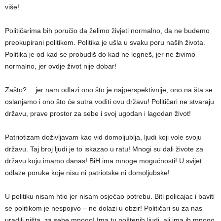
više!
Političarima bih poručio da želimo živjeti normalno, da ne budemo
preokupirani politikom. Politika je ušla u svaku poru naših života.
Politika je od kad se probudiš do kad ne legneš, jer ne živimo
normalno, jer ovdje život nije dobar!
Zašto? …jer nam odlazi ono što je najperspektivnije, ono na šta se
oslanjamo i ono što će sutra voditi ovu državu! Političari ne stvaraju
državu, prave prostor za sebe i svoj ugodan i lagodan život!
Patriotizam doživljavam kao vid domoljublja, ljudi koji vole svoju
državu. Taj broj ljudi je to iskazao u ratu! Mnogi su dali živote za
državu koju imamo danas! BiH ima mnoge mogućnosti! U svijet
odlaze poruke koje nisu ni patriotske ni domoljubske!
U politiku nisam htio jer nisam osjećao potrebu. Biti policajac i baviti
se politikom je nespojivo – ne dolazi u obzir! Političari su za nas
uradili ništa, za sebe mnogo! Ima tu poštenih ljudi, ali ima ih mnogo