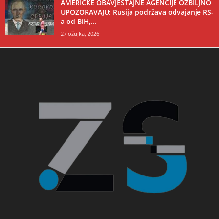
AMERIČKE OBAVJEŠTAJNE AGENCIJE OZBILJNO
UPOZORAVAJU: Rusija podržava odvajanje RS-
a od BiH,...
27 ožujka, 2026