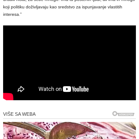
koji politiku doživljavaju kao sredstvo za ispunjavanje vlastitih
interesa.”