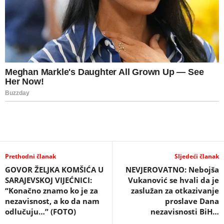
Prethodni članak
Sljedeći članak
GOVOR ŽELJKA KOMŠIĆA U
NEVJEROVATNO: Nebojša
SARAJEVSKOJ VIJEĆNICI:
Vukanović se hvali da je
“Konačno znamo ko je za
zaslužan za otkazivanje
nezavisnost, a ko da nam
proslave Dana
odlučuju…” (FOTO)
nezavisnosti BiH…