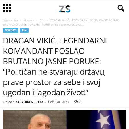
Naslovnica
Novosti
BiH
DRAGAN VIKIĆ, LEGENDARNI KOMANDANT POSLAO
BRUTALNO JASNE PORUKE: “Političari ne stvaraju državu,...
NOVOSTI
BIH
DRAGAN VIKIĆ, LEGENDARNI
KOMANDANT POSLAO
BRUTALNO JASNE PORUKE:
“Političari ne stvaraju državu,
prave prostor za sebe i svoj
ugodan i lagodan život!”
Objavio
ZASREBRENICU.ba
-
1 ožujka, 2023
8