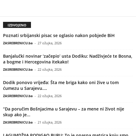
IZDVOJENO
Poznati srbijanski pisac se oglasio nakon pobjede BiH
ZASREBRENICU.ba
-
27 ožujka, 2026
Banjalučki novinar ‘začepio’ usta Dodiku: Nadživjeće te Bosna,
a bogme i Hercegovina itekako!
ZASREBRENICU.ba
-
22 ožujka, 2026
Dodik ponovo vrijeđa: Šta me briga kako oni žive u tom
ćumezu u Sarajevu....
ZASREBRENICU.ba
-
22 ožujka, 2026
“Da poručim Bošnjacima u Sarajevu – za mene ni život nije
skup ako je...
ZASREBRENICU.ba
-
21 ožujka, 2026
LAGUMDŽIJA PODIGAO BURU: To je opasna matrica koju smo