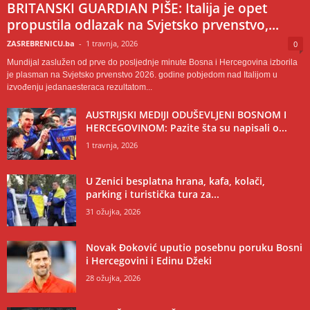
BRITANSKI GUARDIAN PIŠE: Italija je opet
propustila odlazak na Svjetsko prvenstvo,...
ZASREBRENICU.ba
-
1 travnja, 2026
0
Mundijal zaslužen od prve do posljednje minute Bosna i Hercegovina izborila
je plasman na Svjetsko prvenstvo 2026. godine pobjedom nad Italijom u
izvođenju jedanaesteraca rezultatom...
AUSTRIJSKI MEDIJI ODUŠEVLJENI BOSNOM I
HERCEGOVINOM: Pazite šta su napisali o...
1 travnja, 2026
U Zenici besplatna hrana, kafa, kolači,
parking i turistička tura za...
31 ožujka, 2026
Novak Đoković uputio posebnu poruku Bosni
i Hercegovini i Edinu Džeki
28 ožujka, 2026