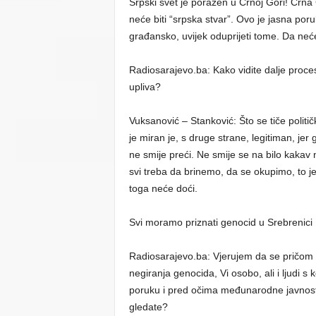
Srpski svet je poražen u Crnoj Gori! Crna 
neće biti “srpska stvar”. Ovo je jasna por
građansko, uvijek oduprijeti tome. Da ne
Radiosarajevo.ba: Kako vidite dalje proce
upliva?
Vuksanović – Stanković: Što se tiče politi
je miran je, s druge strane, legitiman, jer 
ne smije preći. Ne smije se na bilo kakav 
svi treba da brinemo, da se okupimo, to je
toga neće doći.
Svi moramo priznati genocid u Srebrenici
Radiosarajevo.ba: Vjerujem da se pričom o
negiranja genocida, Vi osobo, ali i ljudi s k
poruku i pred očima međunarodne javnosti 
gledate?