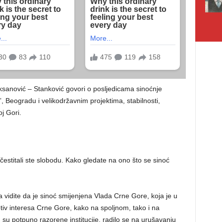
ksanović – Stanković govori o posljedicama sinoćnje
, Beogradu i velikodržavnim projektima, stabilnosti,
oj Gori.
stitali ste slobodu. Kako gledate na ono što se sinoć
a vidite da je sinoć smijenjena Vlada Crne Gore, koja je u
rotiv interesa Crne Gore, kako na spoljnom, tako i na
u potpuno razorene institucije, radilo se na urušavanju