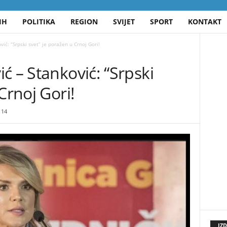
IH
POLITIKA
REGION
SVIJET
SPORT
KONTAKT
ić: “Srpski svet” je poražen u Crnoj Gori!
ć – Stanković: “Srpski
Crnoj Gori!
14
IZ