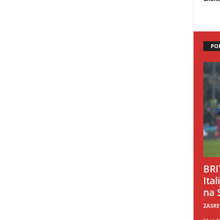
PO
BRI
Ital
na 
ZASRE