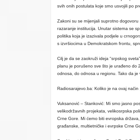
svih onih postulata koje smo usvojili po 
Zakoni su se mijenjali suprotno dogovoru 
razaranje institucija. Unutar sistema se sp
politika koja je izazivala podjele u crnog
s izvršiocima u Demokratskom frontu, sprov
Cilj je da se zaokruži ideja “srpskog svet
planu je porušeno sve što je urađeno do 
odnosa, do odnosa u regionu. Tako da je v
Radiosarajevo.ba: Koliko je na ovaj način
Vuksanović – Stanković: Mi smo jasno poslal
velikodržavnih projekata, velikosrpska poli
Crne Gore. Mi ćemo biti evropska država,
građanske, multietničke i evrpske Crne G