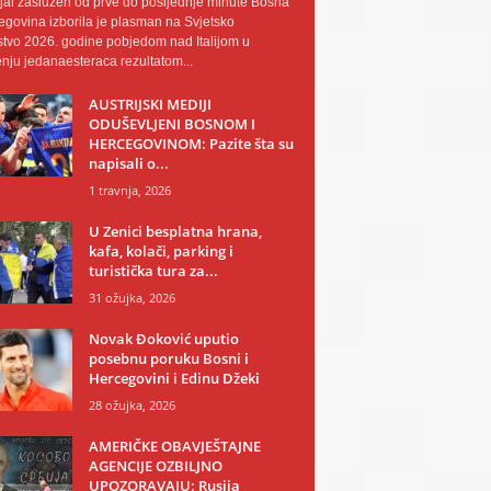
al zaslužen od prve do posljednje minute Bosna
egovina izborila je plasman na Svjetsko
tvo 2026. godine pobjedom nad Italijom u
nju jedanaesteraca rezultatom...
AUSTRIJSKI MEDIJI
ODUŠEVLJENI BOSNOM I
HERCEGOVINOM: Pazite šta su
napisali o...
1 travnja, 2026
U Zenici besplatna hrana,
kafa, kolači, parking i
turistička tura za...
31 ožujka, 2026
Novak Đoković uputio
posebnu poruku Bosni i
Hercegovini i Edinu Džeki
28 ožujka, 2026
AMERIČKE OBAVJEŠTAJNE
AGENCIJE OZBILJNO
UPOZORAVAJU: Rusija