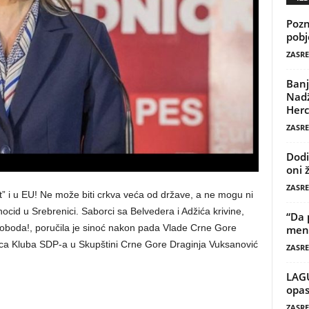
Pozn
pobj
ZASRE
Banj
Nadž
Herc
ZASRE
Dodi
oni 
ZASRE
et” i u EU! Ne može biti crkva veća od države, a ne mogu ni
enocid u Srebrenici. Saborci sa Belvedera i Adžića krivine,
“Da 
loboda!, poručila je sinoć nakon pada Vlade Crne Gore
mene
ica Kluba SDP-a u Skupštini Crne Gore Draginja Vuksanović
ZASRE
LAG
opas
ZASRE