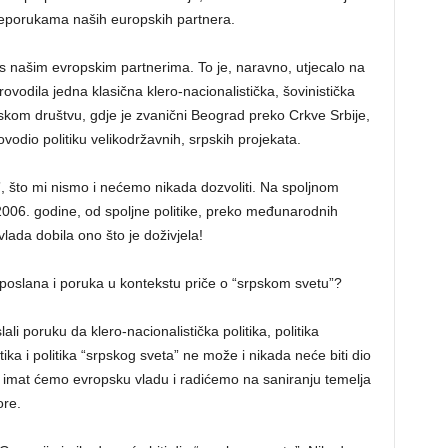
preporukama naših europskih partnera.
s našim evropskim partnerima. To je, naravno, utjecalo na
rovodila jedna klasična klero-nacionalistička, šovinistička
orskom društvu, gdje je zvanični Beograd preko Crkve Srbije,
odio politiku velikodržavnih, srpskih projekata.
a”, što mi nismo i nećemo nikada dozvoliti. Na spoljnom
2006. godine, od spoljne politike, preko međunarodnih
lada dobila ono što je doživjela!
 poslana i poruka u kontekstu priče o “srpskom svetu”?
i poruku da klero-nacionalistička politika, politika
tika i politika “srpskog sveta” ne može i nikada neće biti dio
 imat ćemo evropsku vladu i radićemo na saniranju temelja
ore.