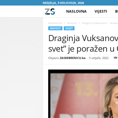
NEDJELJA, 9 KOLOVOZA, 2026
NASLOVNA
VIJESTI
B
Z
A
Naslovnica
Novosti
Draginja Vuksanović – Stankov
NOVOSTI
SVIJET
Draginja Vuksanovi
S
svet” je poražen u 
R
E
Objavio
ZASREBRENICU.ba
-
5 veljače, 2022
B
R
E
N
I