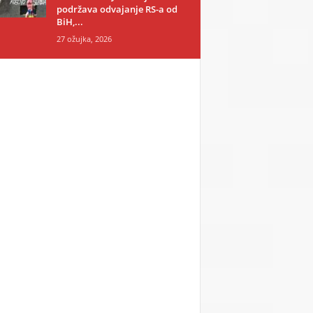
podržava odvajanje RS-a od
BiH,...
27 ožujka, 2026