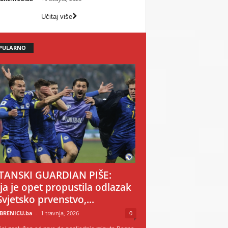
Učitaj više
PULARNO
TANSKI GUARDIAN PIŠE:
ija je opet propustila odlazak
Svjetsko prvenstvo,...
BRENICU.ba
-
1 travnja, 2026
0