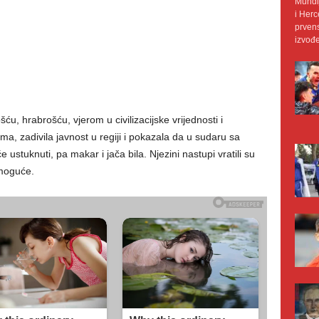
Mundij
i Herc
prvens
izvođe
u, hrabrošću, vjerom u civilizacijske vrijednosti i
a, zadivila javnost u regiji i pokazala da u sudaru sa
 ustuknuti, pa makar i jača bila. Njezini nastupi vratili su
 moguće.