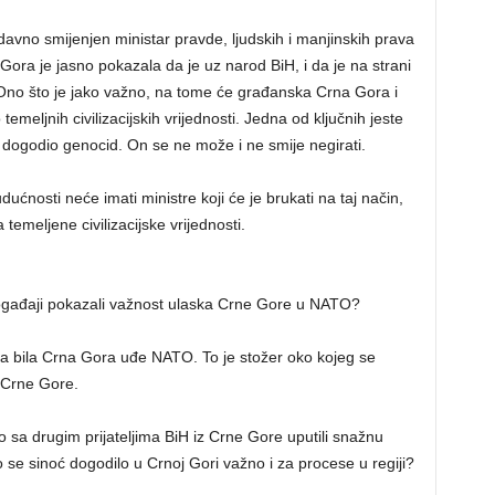
davno smijenjen ministar pravde, ljudskih i manjinskih prava
 Gora je jasno pokazala da je uz narod BiH, i da je na strani
Ono što je jako važno, na tome će građanska Crna Gora i
temeljnih civilizacijskih vrijednosti. Jedna od ključnih jeste
 dogodio genocid. On se ne može i ne smije negirati.
ćnosti neće imati ministre koji će je brukati na taj način,
 temeljene civilizacijske vrijednosti.
 događaji pokazali važnost ulaska Crne Gore u NATO?
na bila Crna Gora uđe NATO. To je stožer oko kojeg se
 Crne Gore.
 sa drugim prijateljima BiH iz Crne Gore uputili snažnu
o se sinoć dogodilo u Crnoj Gori važno i za procese u regiji?