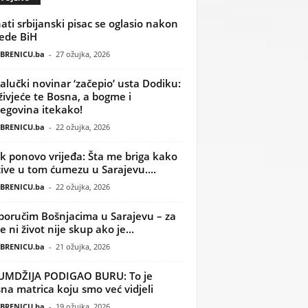
ati srbijanski pisac se oglasio nakon
ede BiH
BRENICU.ba
-
27 ožujka, 2026
alučki novinar ‘začepio’ usta Dodiku:
ivjeće te Bosna, a bogme i
egovina itekako!
BRENICU.ba
-
22 ožujka, 2026
k ponovo vrijeđa: Šta me briga kako
žive u tom ćumezu u Sarajevu....
BRENICU.ba
-
22 ožujka, 2026
poručim Bošnjacima u Sarajevu – za
 ni život nije skup ako je...
BRENICU.ba
-
21 ožujka, 2026
UMDŽIJA PODIGAO BURU: To je
na matrica koju smo već vidjeli
BRENICU.ba
-
19 ožujka, 2026