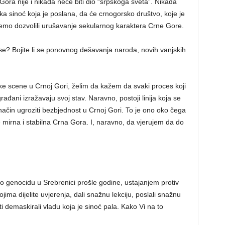
Gora nije i nikada neće biti dio “srpskoga sveta”. Nikada
uka sinoć koja je poslana, da će crnogorsko društvo, koje je
ćemo dozvolili urušavanje sekularnog karaktera Crne Gore.
se? Bojite li se ponovnog dešavanja naroda, novih vanjskih
čke scene u Crnoj Gori, želim da kažem da svaki proces koji
građani izražavaju svoj stav. Naravno, postoji linija koja se
način ugroziti bezbjednost u Crnoj Gori. To je ono oko čega
 mirna i stabilna Crna Gora. I, naravno, da vjerujem da do
 genocidu u Srebrenici prošle godine, ustajanjem protiv
ojima dijelite uvjerenja, dali snažnu lekciju, poslali snažnu
demaskirali vladu koja je sinoć pala. Kako Vi na to