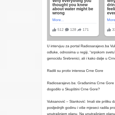
U intervjuu za portal Radiosarajevo.ba Vu
odluke, odnosima u regiji, “srpskom svetu”
genocidu Srebrenici, ali i kako dalje u Crn
Radili su protiv interesa Crne Gore
Radiosarajevo.ba: Građanima Crne Gore če
dogodilo u Skupštini Crne Gore?
Vuksanović – Stanković: Imali ste priliku d
posljednjih godinu i više mjeseci radila p
unutrašnjem planu. Na unutrašnjem planu s