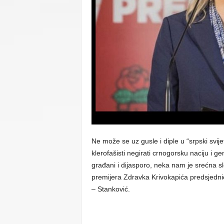
C
U
Ne može se uz gusle i diple u “srpski svij
klerofašisti negirati crnogorsku naciju i g
građani i dijasporo, neka nam je srećna s
premijera Zdravka Krivokapića predsjedn
– Stanković.