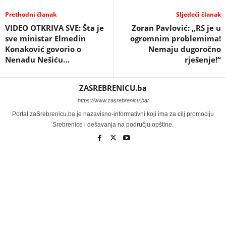
Prethodni članak
Sljedeći članak
VIDEO OTKRIVA SVE: Šta je
Zoran Pavlović: „RS je u
sve ministar Elmedin
ogromnim problemima!
Konaković govorio o
Nemaju dugoročno
Nenadu Nešiću…
rješenje!“
ZASREBRENICU.ba
https://www.zasrebrenicu.ba/
Portal zaSrebrenicu.ba je nazavisno-informativni koji ima za cilj promociju
Srebrenice i dešavanja na području opštine.