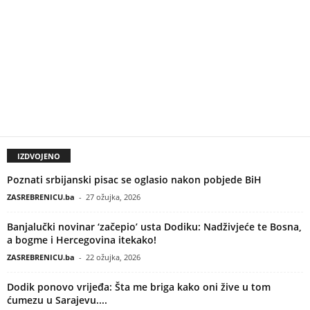
IZDVOJENO
Poznati srbijanski pisac se oglasio nakon pobjede BiH
ZASREBRENICU.ba
-
27 ožujka, 2026
Banjalučki novinar ‘začepio’ usta Dodiku: Nadživjeće te Bosna,
a bogme i Hercegovina itekako!
ZASREBRENICU.ba
-
22 ožujka, 2026
Dodik ponovo vrijeđa: Šta me briga kako oni žive u tom
ćumezu u Sarajevu....