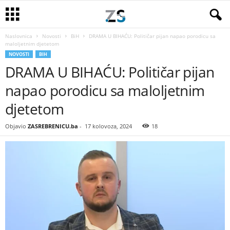
Naslovnica
Novosti
BiH
DRAMA U BIHAĆU: Političar pijan napao porodicu sa
maloljetnim djetetom
NOVOSTI
BIH
DRAMA U BIHAĆU: Političar pijan
napao porodicu sa maloljetnim
djetetom
Objavio
ZASREBRENICU.ba
-
17 kolovoza, 2024
18