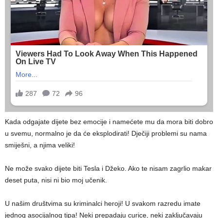
Kada odgajate dijete bez emocije i namećete mu da mora biti dobro
u svemu, normalno je da će eksplodirati! Dječiji problemi su nama
smiješni, a njima veliki!
Ne može svako dijete biti Tesla i Džeko. Ako te nisam zagrlio makar
deset puta, nisi ni bio moj učenik.
U našim društvima su kriminalci heroji! U svakom razredu imate
jednog asocijalnog tipa! Neki prepadaju curice, neki zaključavaju