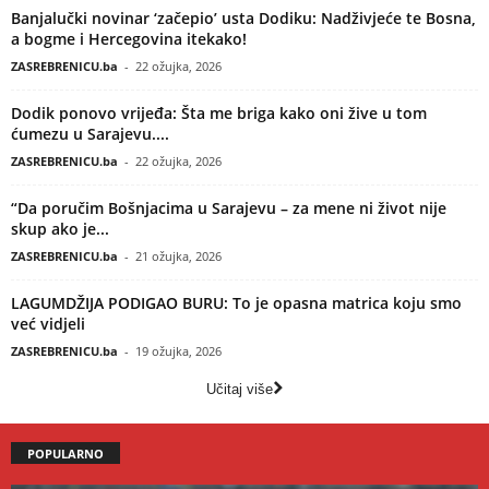
Banjalučki novinar ‘začepio’ usta Dodiku: Nadživjeće te Bosna,
a bogme i Hercegovina itekako!
ZASREBRENICU.ba
-
22 ožujka, 2026
Dodik ponovo vrijeđa: Šta me briga kako oni žive u tom
ćumezu u Sarajevu....
ZASREBRENICU.ba
-
22 ožujka, 2026
“Da poručim Bošnjacima u Sarajevu – za mene ni život nije
skup ako je...
ZASREBRENICU.ba
-
21 ožujka, 2026
LAGUMDŽIJA PODIGAO BURU: To je opasna matrica koju smo
već vidjeli
ZASREBRENICU.ba
-
19 ožujka, 2026
Učitaj više
POPULARNO