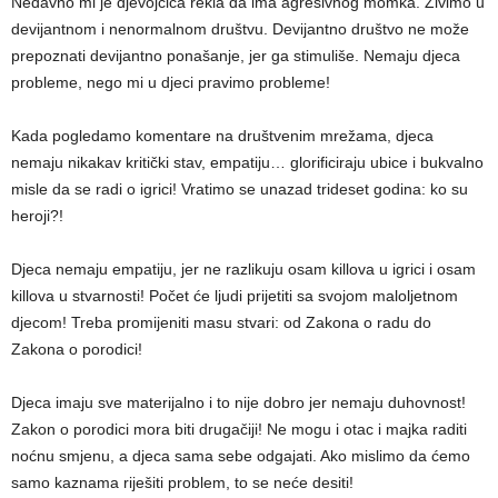
Nedavno mi je djevojčica rekla da ima agresivnog momka. Živimo u
devijantnom i nenormalnom društvu. Devijantno društvo ne može
prepoznati devijantno ponašanje, jer ga stimuliše. Nemaju djeca
probleme, nego mi u djeci pravimo probleme!
Kada pogledamo komentare na društvenim mrežama, djeca
nemaju nikakav kritički stav, empatiju… glorificiraju ubice i bukvalno
misle da se radi o igrici! Vratimo se unazad trideset godina: ko su
heroji?!
Djeca nemaju empatiju, jer ne razlikuju osam killova u igrici i osam
killova u stvarnosti! Počet će ljudi prijetiti sa svojom maloljetnom
djecom! Treba promijeniti masu stvari: od Zakona o radu do
Zakona o porodici!
Djeca imaju sve materijalno i to nije dobro jer nemaju duhovnost!
Zakon o porodici mora biti drugačiji! Ne mogu i otac i majka raditi
noćnu smjenu, a djeca sama sebe odgajati. Ako mislimo da ćemo
samo kaznama riješiti problem, to se neće desiti!