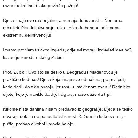
razred u kabinet i tako privlače pažnju!
Djeca imaju sve materijalno, a nemaju duhovnost… Nemamo
maloljetničku delinkvenciju; niko ne krade banane, ali imamo
ekstremnu delinkvenciju!
Imamo problem fizičkog izgleda, gdje svi moraju izgledati idealno”,
kazao je između ostalog Zubić.
Prof. Zubić: “Ovo što se desilo u Beogradu i Mladenovcu je
praktično kod nas! Djeca koja imaju sve odmalena, po prvi put,
kada dođu do zida pucaju, jer rastu u staklenom zvonu! Radničko
dijete, koje je naviklo da dijeli cigaru, može duže da trpi!
Nikome ništa danima nisam predavao iz geografije. Djeca se teško
otvaraju dok im ne ponudite iskrenost. Kažem im kako sam i ja
pušio, probao alkohol i pravio belaje.