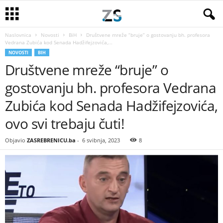
Naslovnica
Novosti
BiH
Društvene mreže “bruje” o gostovanju bh. profesora
Vedrana Zubića kod Senada Hadžifejzovića,...
NOVOSTI
BIH
Društvene mreže “bruje” o
gostovanju bh. profesora Vedrana
Zubića kod Senada Hadžifejzovića,
ovo svi trebaju čuti!
Objavio
ZASREBRENICU.ba
-
6 svibnja, 2023
8