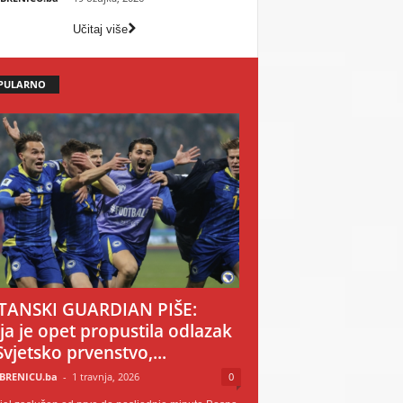
Učitaj više
PULARNO
TANSKI GUARDIAN PIŠE:
ija je opet propustila odlazak
Svjetsko prvenstvo,...
BRENICU.ba
-
1 travnja, 2026
0