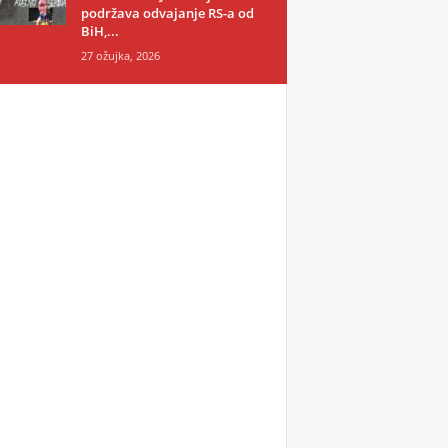
podržava odvajanje RS-a od
BiH,...
27 ožujka, 2026