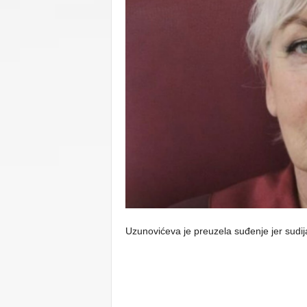
C
U
Uzunovićeva je preuzela suđenje jer sudija