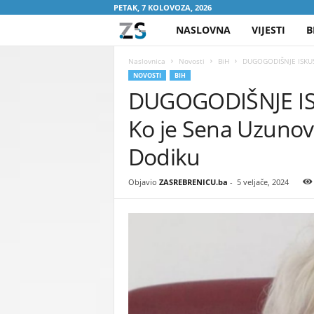
PETAK, 7 KOLOVOZA, 2026
NASLOVNA
VIJESTI
B
Z
A
Naslovnica
Novosti
BiH
DUGOGODIŠNJE ISKUST
NOVOSTI
BIH
DUGOGODIŠNJE I
S
Ko je Sena Uzunovi
R
Dodiku
E
Objavio
ZASREBRENICU.ba
-
5 veljače, 2024
B
R
E
N
I