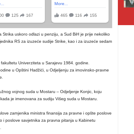
 Strika uskoro odlazi u penziju, a Sud BiH je prije nekoliko
ednika RS za izuzeće sudije Strike, kao i za izuzeće sedam
fakultetu Univerziteta u Sarajevu 1984. godine.
godine u Opštini Hadžići, u Odjeljenju za imovinsko-pravne
e.
žnog vojnog suda u Mostaru – Odjeljenje Konjic, koju
, kada je imenovana za sudiju Višeg suda u Mostaru.
love zamjenika ministra finansija za pravne i opšte poslove
ao i poslove savjetnika za pravna pitanja u Kabinetu
.