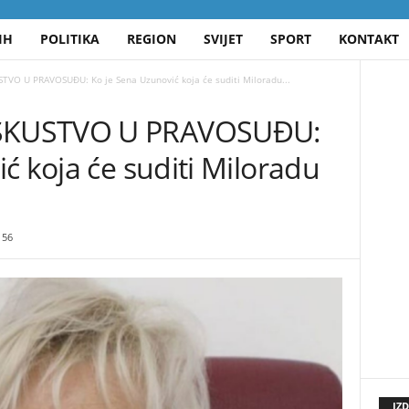
IH
POLITIKA
REGION
SVIJET
SPORT
KONTAKT
VO U PRAVOSUĐU: Ko je Sena Uzunović koja će suditi Miloradu...
SKUSTVO U PRAVOSUĐU:
ć koja će suditi Miloradu
56
IZ