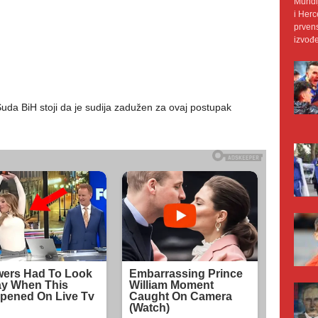
Mundij
i Herc
prvens
izvođe
Suda BiH stoji da je sudija zadužen za ovaj postupak