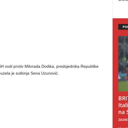
PO
H vodi protiv Milorada Dodika, predsjednika Republike
euzela je sutkinja Sena Uzunović.
BRI
Ital
na 
ZASRE