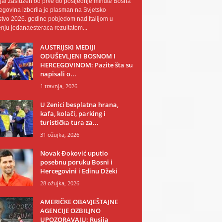
al zaslužen od prve do posljednje minute Bosna
egovina izborila je plasman na Svjetsko
tvo 2026. godine pobjedom nad Italijom u
nju jedanaesteraca rezultatom...
AUSTRIJSKI MEDIJI
ODUŠEVLJENI BOSNOM I
HERCEGOVINOM: Pazite šta su
napisali o...
1 travnja, 2026
U Zenici besplatna hrana,
kafa, kolači, parking i
turistička tura za...
31 ožujka, 2026
Novak Đoković uputio
posebnu poruku Bosni i
Hercegovini i Edinu Džeki
28 ožujka, 2026
AMERIČKE OBAVJEŠTAJNE
AGENCIJE OZBILJNO
UPOZORAVAJU: Rusija