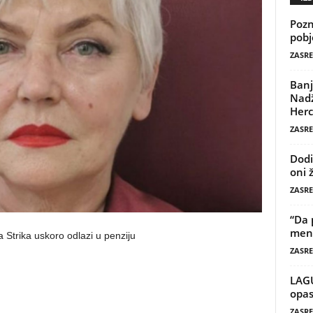
Pozn
pobj
ZASRE
Banj
Nadž
Herc
ZASRE
Dodi
oni 
ZASRE
“Da 
mene
 Strika uskoro odlazi u penziju
ZASRE
LAG
opas
ZASRE