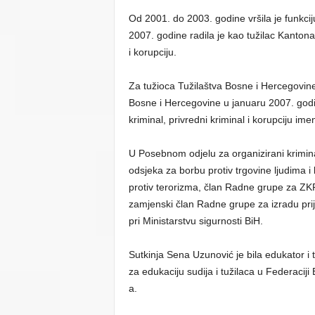
Od 2001. do 2003. godine vršila je funkci
2007. godine radila je kao tužilac Kantona
i korupciju.
Za tužioca Tužilaštva Bosne i Hercegovin
Bosne i Hercegovine u januaru 2007. godi
kriminal, privredni kriminal i korupciju i
U Posebnom odjelu za organizirani kriminal,
odsjeka za borbu protiv trgovine ljudima i 
protiv terorizma, član Radne grupe za ZKP
zamjenski član Radne grupe za izradu pri
pri Ministarstvu sigurnosti BiH.
Sutkinja Sena Uzunović je bila edukator i
za edukaciju sudija i tužilaca u Federac
a.