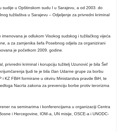
ju sudije u Opštinskom sudu I u Sarajevu, a od 2003. do
lnog tužilaštva u Sarajevu – Odjeljenje za privredni kriminal
e imenovana je odlukom Visokog sudskog i tužilačkog vijeća
ne, a za zamjenika šefa Posebnog odjela za organizirani
menovana je početkom 2009. godine.
 privredni kriminal i korupciju tužitelj Uzunović je bila Šef
krijumčarenja ljudi te je bila član Udarne grupe za borbu
 i KZ FBiH formirane u okviru Ministarstva pravde BiH, te
jedloga Nacrta zakona za prevenciju borbe protiv terorizma
 trener na seminarima i konferencijama u organizaciji Centra
iji Bosne i Hercegovine, IOM-a, UN misije, OSCE-a i UNODC-