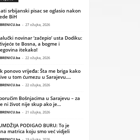
ati srbijanski pisac se oglasio nakon
ede BiH
BRENICU.ba
-
27 ožujka, 2026
alučki novinar ‘začepio’ usta Dodiku:
ivjeće te Bosna, a bogme i
egovina itekako!
BRENICU.ba
-
22 ožujka, 2026
k ponovo vrijeđa: Šta me briga kako
žive u tom ćumezu u Sarajevu....
BRENICU.ba
-
22 ožujka, 2026
poručim Bošnjacima u Sarajevu – za
 ni život nije skup ako je...
BRENICU.ba
-
21 ožujka, 2026
UMDŽIJA PODIGAO BURU: To je
na matrica koju smo već vidjeli
BRENICU.ba
-
19 ožujka, 2026