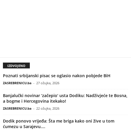
IZDVOJENO
Poznati srbijanski pisac se oglasio nakon pobjede BiH
ZASREBRENICU.ba
-
27 ožujka, 2026
Banjalučki novinar ‘začepio’ usta Dodiku: Nadživjeće te Bosna,
a bogme i Hercegovina itekako!
ZASREBRENICU.ba
-
22 ožujka, 2026
Dodik ponovo vrijeđa: Šta me briga kako oni žive u tom
ćumezu u Sarajevu....