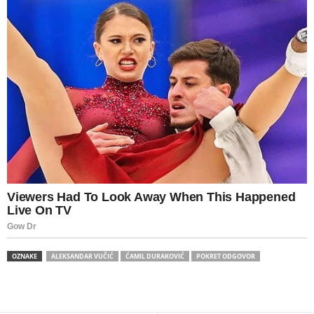
OZNAKE
ALEKSANDAR VUČIĆ
ĆAMIL DURAKOVIĆ
POKRET ODGOVOR