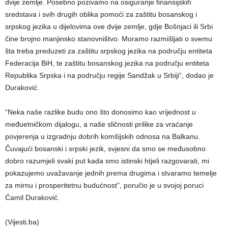
dvije zemlje. Posebno pozivamo na osiguranje finansijskih
sredstava i svih drugih oblika pomoći za zaštitu bosanskog i
srpskog jezika u dijelovima ove dvije zemlje, gdje Bošnjaci ili Srbi
čine brojno manjinsko stanovništvo. Moramo razmišljati o svemu
šta treba preduzeti za zaštitu srpskog jezika na području entiteta
Federacija BiH, te zaštitu bosanskog jezika na području entiteta
Republika Srpska i na području regije Sandžak u Srbiji“, dodao je
Duraković.
“Neka naše razlike budu ono što donosimo kao vrijednost u
međuetničkom dijalogu, a naše sličnosti prilike za vraćanje
povjerenja u izgradnju dobrih komšijskih odnosa na Balkanu.
Čuvajući bosanski i srpski jezik, svjesni da smo se međusobno
dobro razumjeli svaki put kada smo istinski htjeli razgovarati, mi
pokazujemo uvažavanje jednih prema drugima i stvaramo temelje
za mirnu i prosperitetnu budućnost”, poručio je u svojoj poruci
Ćamil Duraković.
(Vijesti.ba)