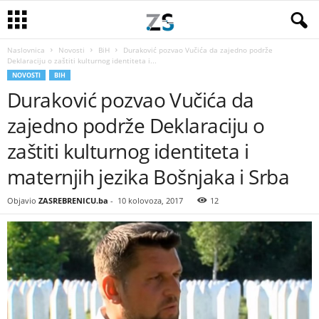
Naslovnica
Novosti
BiH
Duraković pozvao Vučića da zajedno podrže
Deklaraciju o zaštiti kulturnog identiteta i...
NOVOSTI
BIH
Duraković pozvao Vučića da
zajedno podrže Deklaraciju o
zaštiti kulturnog identiteta i
maternjih jezika Bošnjaka i Srba
Objavio
ZASREBRENICU.ba
-
10 kolovoza, 2017
12