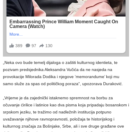
„Neka ovo bude temelj dijaloga o zaštiti kulturnog identieta, te
pozivam predsjednika Aleksandra Vučića da ne nasjeda na
provokacije Milorada Dodika i njegove ‘memorandume’ koji mu
samo služe za spas od političkog poraza“, upozorava Duraković.
„Vrijeme je da zajednički istaknemo spremnost na borbu za
očuvanje ćirilice i latinice kao dva pisma koja pripadaju bosanskom i
srpskom jeziku, te tražimo od nadležnih institucija potpuno
uvažavanje njihove ravnopravnosti, položaja te historijskog i
kulturnog značaja za Bošnjake, Srbe, ali i sve druge građane ove