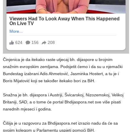
Činjenica je da itekako raste utjecaj bh. dijaspore u brojnim
snažnim evropskim zemljama. Podsjetit ćemo i da su u njemački
Bundestag izabrani Adis Ahmetović, Jasminka Hostert, a tu je i
Boris Mijatović koji se također itekako bori za BiH.
Snažna je bh. dijaspora i Austriji, Švicarskoj, Nizozemskoj, Velikoj
Britaniji, SAD, a o tome će portal Bhdijaspora.net sve više pisati
narednih mjeseci i godina.
Čišija je u razgovoru za Bhdijaspora.net izrazio nadu da će sa
svojim kolegom u Parlamentu uspjeti pomoći BiH.