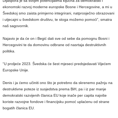
Dijaspora je sa svojim potencijalima ključna za demokratski i
ekonomski razvoj moderne europske Bosne i Hercegovine, a mi u
Švedskoj smo zaista primjerno integrirani, natprosječno obrazovani
i utjecajni u švedskom društvu, te stoga možemo pomoći”, smatra
naš sagovornik.
Najavio je da će on i Begić dati sve od sebe da pomognu Bosni i
Hercegovini te da domovinu odbrane od nasrtaja destruktivnih
politika.
“U proljeće 2023. Švedska će šest mjeseci predsjedavati Vijećem
Europske Unije.
Denis i ja ćemo učiniti ono što je potrebno da skrenemo pažnju na
destruktivne poteze iz susjedstva prema BiH, pa i iz par manje
demokratski razvijenih članica EU koje inače per capita najviše
koriste razvojne fondove i financijsku pomoć uplaćenu od strane
bogatih članica EU.