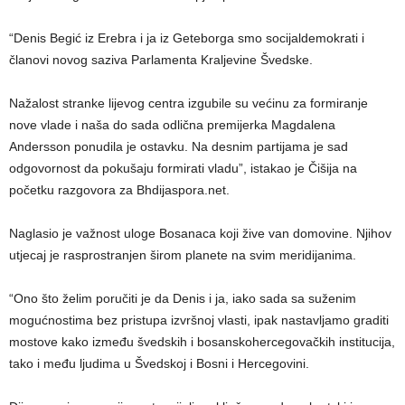
“Denis Begić iz Erebra i ja iz Geteborga smo socijaldemokrati i
članovi novog saziva Parlamenta Kraljevine Švedske.
Nažalost stranke lijevog centra izgubile su većinu za formiranje
nove vlade i naša do sada odlična premijerka Magdalena
Andersson ponudila je ostavku. Na desnim partijama je sad
odgovornost da pokušaju formirati vladu”, istakao je Čišija na
početku razgovora za Bhdijaspora.net.
Naglasio je važnost uloge Bosanaca koji žive van domovine. Njihov
utjecaj je rasprostranjen širom planete na svim meridijanima.
“Ono što želim poručiti je da Denis i ja, iako sada sa suženim
mogućnostima bez pristupa izvršnoj vlasti, ipak nastavljamo graditi
mostove kako između švedskih i bosanskohercegovačkih institucija,
tako i među ljudima u Švedskoj i Bosni i Hercegovini.