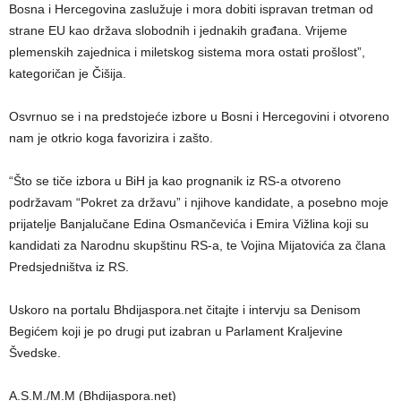
Bosna i Hercegovina zaslužuje i mora dobiti ispravan tretman od
strane EU kao država slobodnih i jednakih građana. Vrijeme
plemenskih zajednica i miletskog sistema mora ostati prošlost”,
kategoričan je Čišija.
Osvrnuo se i na predstojeće izbore u Bosni i Hercegovini i otvoreno
nam je otkrio koga favorizira i zašto.
“Što se tiče izbora u BiH ja kao prognanik iz RS-a otvoreno
podržavam “Pokret za državu” i njihove kandidate, a posebno moje
prijatelje Banjalučane Edina Osmančevića i Emira Vižlina koji su
kandidati za Narodnu skupštinu RS-a, te Vojina Mijatovića za člana
Predsjedništva iz RS.
Uskoro na portalu Bhdijaspora.net čitajte i intervju sa Denisom
Begićem koji je po drugi put izabran u Parlament Kraljevine
Švedske.
A.S.M./M.M (Bhdijaspora.net)