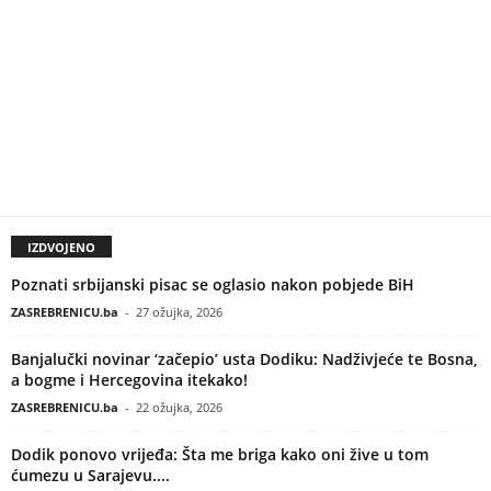
IZDVOJENO
Poznati srbijanski pisac se oglasio nakon pobjede BiH
ZASREBRENICU.ba
-
27 ožujka, 2026
Banjalučki novinar ‘začepio’ usta Dodiku: Nadživjeće te Bosna,
a bogme i Hercegovina itekako!
ZASREBRENICU.ba
-
22 ožujka, 2026
Dodik ponovo vrijeđa: Šta me briga kako oni žive u tom
ćumezu u Sarajevu....