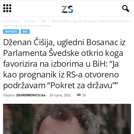
Naslovnica
Novosti
BiH
Dženan Čišija, ugledni Bosanac iz Parlamenta Švedske
otkrio koga favorizira na izborima...
NOVOSTI
BIH
Dženan Čišija, ugledni Bosanac iz
Parlamenta Švedske otkrio koga
favorizira na izborima u BiH: “Ja
kao prognanik iz RS-a otvoreno
podržavam “Pokret za državu””
Objavio
ZASREBRENICU.ba
-
28 rujna, 2022
20