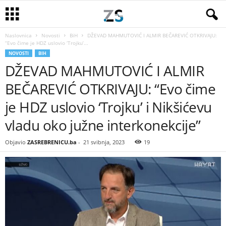
Naslovnica
Novosti
BiH
DŽEVAD MAHMUTOVIĆ I ALMIR BEČAREVIĆ OTKRIVAJU:
“Evo čime je HDZ uslovio ‘Trojku’...
NOVOSTI
BIH
DŽEVAD MAHMUTOVIĆ I ALMIR
BEČAREVIĆ OTKRIVAJU: “Evo čime
je HDZ uslovio ‘Trojku’ i Nikšićevu
vladu oko južne interkonekcije”
Objavio
ZASREBRENICU.ba
-
21 svibnja, 2023
19