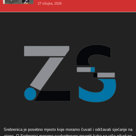
27 ožujka, 2026
Srebrenica je posebno mjesto koje moramo čuvati i održavati sjećanje na
njega. O Srebrenici moramo svakodnevno govoriti kako se više nikad ne