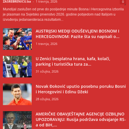
ZASREBRENICU.ba
-
1 travnja, 2026
0
Mundijal zaslužen od prve do posljednje minute Bosna i Hercegovina izborila
je plasman na Svjetsko prvenstvo 2026. godine pobjedom nad Italijom u
izvođenju jedanaesteraca rezultatom...
AUSTRIJSKI MEDIJI ODUŠEVLJENI BOSNOM I
HERCEGOVINOM: Pazite šta su napisali o...
1 travnja, 2026
U Zenici besplatna hrana, kafa, kolači,
parking i turistička tura za...
31 ožujka, 2026
Novak Đoković uputio posebnu poruku Bosni
i Hercegovini i Edinu Džeki
28 ožujka, 2026
AMERIČKE OBAVJEŠTAJNE AGENCIJE OZBILJNO
UPOZORAVAJU: Rusija podržava odvajanje RS-
a od BiH,...