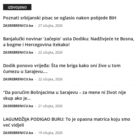
IZDVOJENO
Poznati srbijanski pisac se oglasio nakon pobjede BiH
ZASREBRENICU.ba
-
27 ožujka, 2026
Banjalučki novinar ‘začepio’ usta Dodiku: Nadživjeće te Bosna,
a bogme i Hercegovina itekako!
ZASREBRENICU.ba
-
22 ožujka, 2026
Dodik ponovo vrijeđa: Šta me briga kako oni žive u tom
ćumezu u Sarajevu....
ZASREBRENICU.ba
-
22 ožujka, 2026
“Da poručim Bošnjacima u Sarajevu – za mene ni život nije
skup ako je...
ZASREBRENICU.ba
-
21 ožujka, 2026
LAGUMDŽIJA PODIGAO BURU: To je opasna matrica koju smo
već vidjeli
ZASREBRENICU.ba
-
19 ožujka, 2026