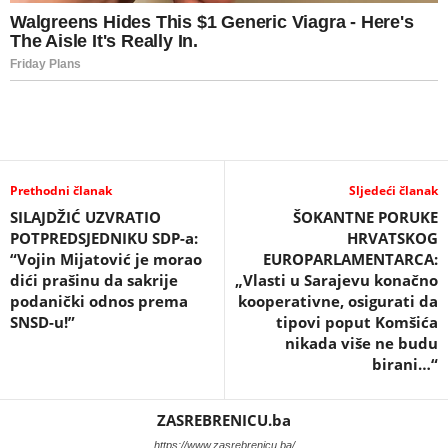
Prethodni članak
Sljedeći članak
SILAJDŽIĆ UZVRATIO
ŠOKANTNE PORUKE
POTPREDSJEDNIKU SDP-a:
HRVATSKOG
“Vojin Mijatović je morao
EUROPARLAMENTARCA:
dići prašinu da sakrije
„Vlasti u Sarajevu konačno
podanički odnos prema
kooperativne, osigurati da
SNSD-u!”
tipovi poput Komšića
nikada više ne budu
birani…“
ZASREBRENICU.ba
https://www.zasrebrenicu.ba/