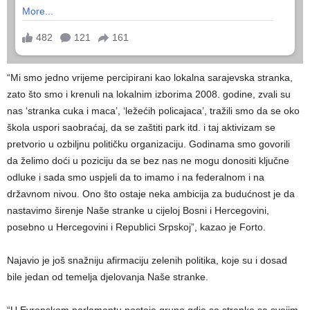
“Mi smo jedno vrijeme percipirani kao lokalna sarajevska stranka,
zato što smo i krenuli na lokalnim izborima 2008. godine, zvali su
nas ‘stranka cuka i maca’, ‘ležećih policajaca’, tražili smo da se oko
škola uspori saobraćaj, da se zaštiti park itd. i taj aktivizam se
pretvorio u ozbiljnu političku organizaciju. Godinama smo govorili
da želimo doći u poziciju da se bez nas ne mogu donositi ključne
odluke i sada smo uspjeli da to imamo i na federalnom i na
državnom nivou. Ono što ostaje neka ambicija za budućnost je da
nastavimo širenje Naše stranke u cijeloj Bosni i Hercegovini,
posebno u Hercegovini i Republici Srpskoj”, kazao je Forto.
Najavio je još snažniju afirmaciju zelenih politika, koje su i dosad
bile jedan od temelja djelovanja Naše stranke.
“U Evropskom parlamentu postoje grupe gdje se stranke sa svojim