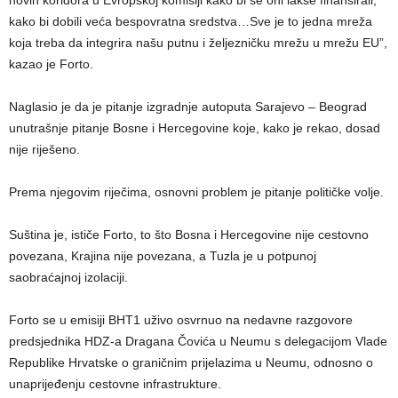
kako bi dobili veća bespovratna sredstva…Sve je to jedna mreža
koja treba da integrira našu putnu i željezničku mrežu u mrežu EU”,
kazao je Forto.
Naglasio je da je pitanje izgradnje autoputa Sarajevo – Beograd
unutrašnje pitanje Bosne i Hercegovine koje, kako je rekao, dosad
nije riješeno.
Prema njegovim riječima, osnovni problem je pitanje političke volje.
Suština je, ističe Forto, to što Bosna i Hercegovine nije cestovno
povezana, Krajina nije povezana, a Tuzla je u potpunoj
saobraćajnoj izolaciji.
Forto se u emisiji BHT1 uživo osvrnuo na nedavne razgovore
predsjednika HDZ-a Dragana Čovića u Neumu s delegacijom Vlade
Republike Hrvatske o graničnim prijelazima u Neumu, odnosno o
unaprijeđenju cestovne infrastrukture.