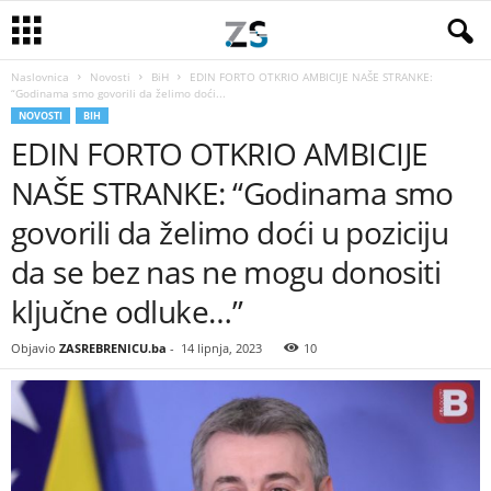
Naslovnica
Novosti
BiH
EDIN FORTO OTKRIO AMBICIJE NAŠE STRANKE:
“Godinama smo govorili da želimo doći...
NOVOSTI
BIH
EDIN FORTO OTKRIO AMBICIJE
NAŠE STRANKE: “Godinama smo
govorili da želimo doći u poziciju
da se bez nas ne mogu donositi
ključne odluke…”
Objavio
ZASREBRENICU.ba
-
14 lipnja, 2023
10