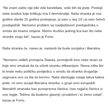
“Ne znam zašto nije bilo više kandidata, volio bih da jeste. Postoje
neke analize koje kritikuju ima li demokratije. Naša stranka je ove
godine slavila 15 godina postojanja, ja sam u njoj 14 i ja sam četvrti
predsjednik. Nemamo problem sa nasljedstvom predsjednika u
smislu da imamo smjene. Nismo društvo jednog lica kao što neke
stranke znaju biti”, kazao je Forto.
Naša stranka će, naveo je, nastaviti da bude socijalna i liberalna.
“Nemamo velikih promjena Statuta, promijenili smo neke stvari za
koje smo smatrali da će učiniti stranku efikasnijom. Nema ništa što
bi imalo neku političku posljedicu u smislu da stranka drugačije
zagovara ono za šta se borimo. Naša ideologija ostaje takva kakva
jeste, mi smo socijal-liberalna stranka, u grupi smo evropskih
liberalnih stranaka kao punopravna članica i kao najjača članica iz
ove regije. Težimo da budemo glasniji i proaktivni i to ćemo ostati”,
kazao je Forto.