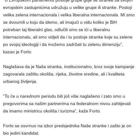
evropskim zastupnicima udružuju u velike grupe ili stranke. Postoji
velika zelena internacionala i velika liberalna internacionala. Mi smo
se dvoumili u koju da idemo, ali imajući u vidu koliko je BiH
potreban taj liberalni glas, odlučili smo se ići u liberalnu
internacionalu, ali smo vidjeli da i tu postoje stranke koje su zelene
po svojoj ideologiji i da možemo zadržati tu zelenu dimenziju”,
kazao je Forto.
Naglašava da je Naša stranka, institucionalno, kroz svoje kampanje
zagovarala zaštitu okoliša, rijeka, životne sredine, ali i kvaliteta
urbanog življenja.
“To će u narednom periodu biti još više naglašeno i zato smo u
pregovorima sa našim partnerima na federalnom nivou zahtijevali
da imamo ministricu okoliša i turizma”, kaže Forto.
Forto se osvrnuo na izbor predsjednika Naše stranke i zašto je on
bio jedini kandidat.