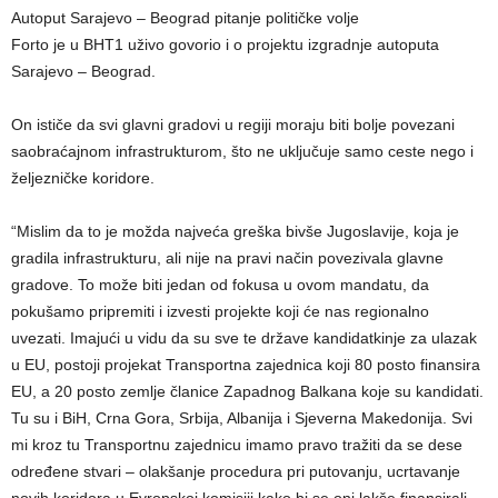
Autoput Sarajevo – Beograd pitanje političke volje
Forto je u BHT1 uživo govorio i o projektu izgradnje autoputa
Sarajevo – Beograd.
On ističe da svi glavni gradovi u regiji moraju biti bolje povezani
saobraćajnom infrastrukturom, što ne uključuje samo ceste nego i
željezničke koridore.
“Mislim da to je možda najveća greška bivše Jugoslavije, koja je
gradila infrastrukturu, ali nije na pravi način povezivala glavne
gradove. To može biti jedan od fokusa u ovom mandatu, da
pokušamo pripremiti i izvesti projekte koji će nas regionalno
uvezati. Imajući u vidu da su sve te države kandidatkinje za ulazak
u EU, postoji projekat Transportna zajednica koji 80 posto finansira
EU, a 20 posto zemlje članice Zapadnog Balkana koje su kandidati.
Tu su i BiH, Crna Gora, Srbija, Albanija i Sjeverna Makedonija. Svi
mi kroz tu Transportnu zajednicu imamo pravo tražiti da se dese
određene stvari – olakšanje procedura pri putovanju, ucrtavanje
novih koridora u Evropskoj komisiji kako bi se oni lakše finansirali,