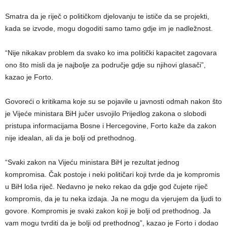
Smatra da je riječ o političkom djelovanju te ističe da se projekti,
kada se izvode, mogu dogoditi samo tamo gdje im je nadležnost.
“Nije nikakav problem da svako ko ima politički kapacitet zagovara
ono što misli da je najbolje za područje gdje su njihovi glasači”,
kazao je Forto.
Govoreći o kritikama koje su se pojavile u javnosti odmah nakon što
je Vijeće ministara BiH jučer usvojilo Prijedlog zakona o slobodi
pristupa informacijama Bosne i Hercegovine, Forto kaže da zakon
nije idealan, ali da je bolji od prethodnog.
“Svaki zakon na Vijeću ministara BiH je rezultat jednog
kompromisa. Čak postoje i neki političari koji tvrde da je kompromis
u BiH loša riječ. Nedavno je neko rekao da gdje god čujete riječ
kompromis, da je tu neka izdaja. Ja ne mogu da vjerujem da ljudi to
govore. Kompromis je svaki zakon koji je bolji od prethodnog. Ja
vam mogu tvrditi da je bolji od prethodnog”, kazao je Forto i dodao