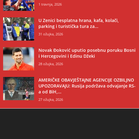
1 travnja, 2026
U Zenici besplatna hrana, kafa, kolači,
parking i turistička tura za...
31 ožujka, 2026
Novak Đoković uputio posebnu poruku Bosni
i Hercegovini i Edinu Džeki
28 ožujka, 2026
AMERIČKE OBAVJEŠTAJNE AGENCIJE OZBILJNO
UPOZORAVAJU: Rusija podržava odvajanje RS-
a od BiH,...
27 ožujka, 2026