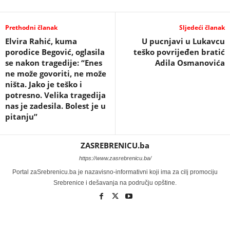
Prethodni članak
Sljedeći članak
Elvira Rahić, kuma
U pucnjavi u Lukavcu
porodice Begović, oglasila
teško povrijeđen bratić
se nakon tragedije: “Enes
Adila Osmanovića
ne može govoriti, ne može
ništa. Jako je teško i
potresno. Velika tragedija
nas je zadesila. Bolest je u
pitanju”
ZASREBRENICU.ba
https://www.zasrebrenicu.ba/
Portal zaSrebrenicu.ba je nazavisno-informativni koji ima za cilj promociju
Srebrenice i dešavanja na području opštine.