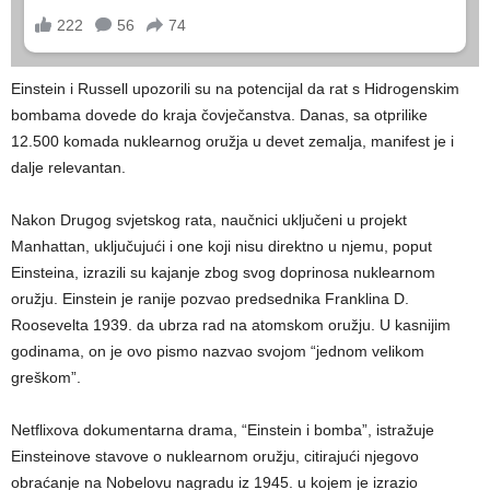
Einstein i Russell upozorili su na potencijal da rat s Hidrogenskim
bombama dovede do kraja čovječanstva. Danas, sa otprilike
12.500 komada nuklearnog oružja u devet zemalja, manifest je i
dalje relevantan.
Nakon Drugog svjetskog rata, naučnici uključeni u projekt
Manhattan, uključujući i one koji nisu direktno u njemu, poput
Einsteina, izrazili su kajanje zbog svog doprinosa nuklearnom
oružju. Einstein je ranije pozvao predsednika Franklina D.
Roosevelta 1939. da ubrza rad na atomskom oružju. U kasnijim
godinama, on je ovo pismo nazvao svojom “jednom velikom
greškom”.
Netflixova dokumentarna drama, “Einstein i bomba”, istražuje
Einsteinove stavove o nuklearnom oružju, citirajući njegovo
obraćanje na Nobelovu nagradu iz 1945. u kojem je izrazio