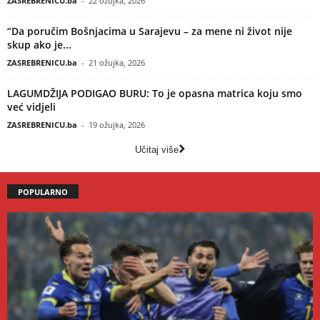
ZASREBRENICU.ba
-
22 ožujka, 2026
“Da poručim Bošnjacima u Sarajevu – za mene ni život nije
skup ako je...
ZASREBRENICU.ba
-
21 ožujka, 2026
LAGUMDŽIJA PODIGAO BURU: To je opasna matrica koju smo
već vidjeli
ZASREBRENICU.ba
-
19 ožujka, 2026
Učitaj više
POPULARNO