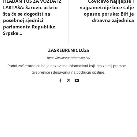
HLADAN TUŠ ZA VOŽDA IZ
Čovićevo najljepše i
LAKTAŠA: Šarović otkrio
najpametnije biće šalje
šta će se dogoditi na
opasne poruke: BiH je
posebnoj sjednici
državna zajednica
parlamenta Republike
Srpske…
ZASREBRENICU.ba
https://www.zasrebrenicu.ba/
Portal zaSrebrenicu.ba je nazavisno-informativni koji ima za cilj promociju
Srebrenice i dešavanja na području opštine.