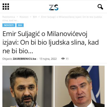
Naslovnica
Novosti
BiH
Emir Suljagić o Milanovićevoj izjavi: On bi bio ljudska
slina, kad ne...
NOVOSTI
BIH
Emir Suljagić o Milanovićevoj
izjavi: On bi bio ljudska slina, kad
ne bi bio…
Objavio
ZASREBRENICU.ba
-
13 rujna, 2022
11