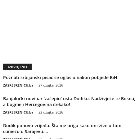
IZDVOJENO
Poznati srbijanski pisac se oglasio nakon pobjede BiH
ZASREBRENICU.ba
-
27 ožujka, 2026
Banjalučki novinar ‘začepio’ usta Dodiku: Nadživjeće te Bosna,
a bogme i Hercegovina itekako!
ZASREBRENICU.ba
-
22 ožujka, 2026
Dodik ponovo vrijeđa: Šta me briga kako oni žive u tom
ćumezu u Sarajevu....