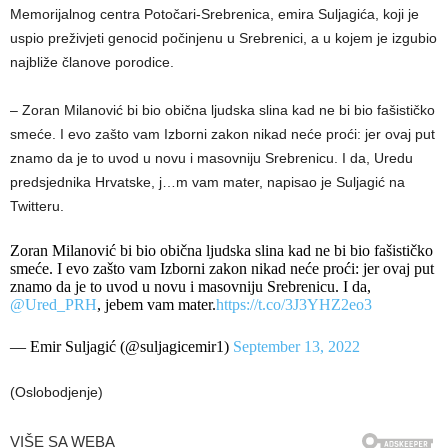
Memorijalnog centra Potočari-Srebrenica, emira Suljagića, koji je
uspio preživjeti genocid počinjenu u Srebrenici, a u kojem je izgubio
najbliže članove porodice.
– Zoran Milanović bi bio obična ljudska slina kad ne bi bio fašističko
smeće. I evo zašto vam Izborni zakon nikad neće proći: jer ovaj put
znamo da je to uvod u novu i masovniju Srebrenicu. I da, Uredu
predsjednika Hrvatske, j…m vam mater, napisao je Suljagić na
Twitteru.
Zoran Milanović bi bio obična ljudska slina kad ne bi bio fašističko
smeće. I evo zašto vam Izborni zakon nikad neće proći: jer ovaj put
znamo da je to uvod u novu i masovniju Srebrenicu. I da,
@Ured_PRH
, jebem vam mater.
https://t.co/3J3YHZ2eo3
— Emir Suljagić (@suljagicemir1)
September 13, 2022
(Oslobodjenje)