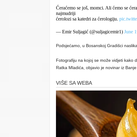
Ćeraćemo se još, momci. Ali ćemo se ćerat
najmudriji
ćerolozi sa katedri za ćerologiju.
pic.twi
— Emir Suljagić (@suljagicemir1)
June 1
Podsjećamo, u Bosanskoj Gradišci naslik
Fotografiju na kojoj se može vidjeti kako
Ratka Mladića, objavio je novinar iz Banj