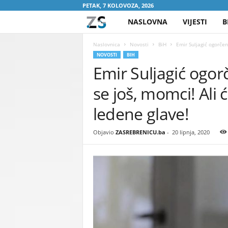
PETAK, 7 KOLOVOZA, 2026
NASLOVNA
VIJESTI
B
Z
A
Naslovnica
Novosti
BiH
Emir Suljagić ogorčen
NOVOSTI
BIH
Emir Suljagić ogo
S
se još, momci! Ali
R
ledene glave!
E
Objavio
ZASREBRENICU.ba
-
20 lipnja, 2020
B
R
E
N
I