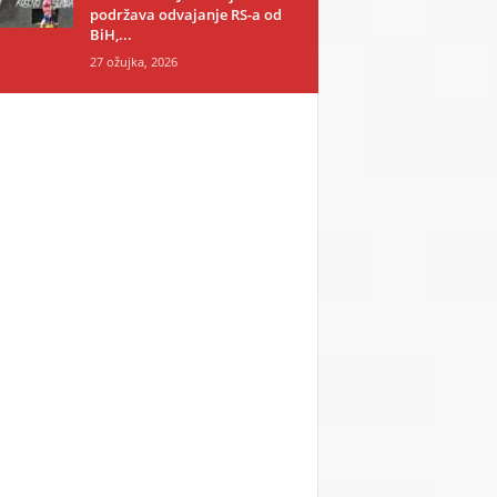
podržava odvajanje RS-a od
BiH,...
27 ožujka, 2026