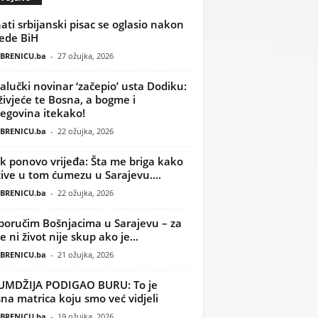
ati srbijanski pisac se oglasio nakon
ede BiH
BRENICU.ba
-
27 ožujka, 2026
alučki novinar ‘začepio’ usta Dodiku:
ivjeće te Bosna, a bogme i
egovina itekako!
BRENICU.ba
-
22 ožujka, 2026
k ponovo vrijeđa: Šta me briga kako
žive u tom ćumezu u Sarajevu....
BRENICU.ba
-
22 ožujka, 2026
poručim Bošnjacima u Sarajevu – za
 ni život nije skup ako je...
BRENICU.ba
-
21 ožujka, 2026
UMDŽIJA PODIGAO BURU: To je
na matrica koju smo već vidjeli
BRENICU.ba
-
19 ožujka, 2026