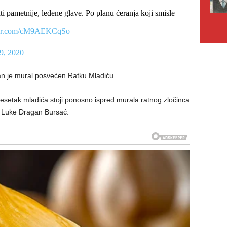
i pametnije, ledene glave. Po planu ćeranja koji smisle
tter.com/cM9AEKCqSo
9, 2020
an je mural posvećen Ratku Mladiću.
 desetak mladića stoji ponosno ispred murala ratnog zločinca
e Luke Dragan Bursać.