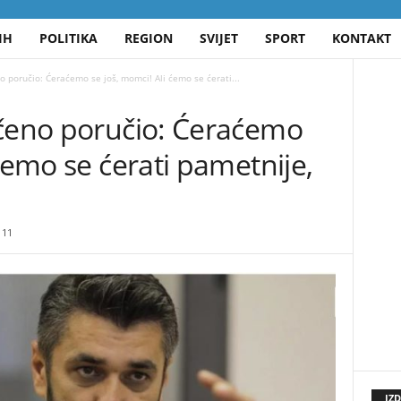
IH
POLITIKA
REGION
SVIJET
SPORT
KONTAKT
o poručio: Ćeraćemo se još, momci! Ali ćemo se ćerati...
rčeno poručio: Ćeraćemo
 ćemo se ćerati pametnije,
11
IZ