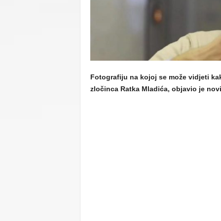
C
U
Fotografiju na kojoj se može vidjeti k
zločinca Ratka Mladića, objavio je nov