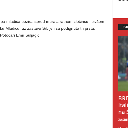
rupa mladića pozira ispred murala ratnom zločincu i bivšem
PO
Mladiću, uz zastavu Srbije i sa podignuta tri prsta,
Potočari Emir Suljagić.
BRI
Ital
na 
ZASRE