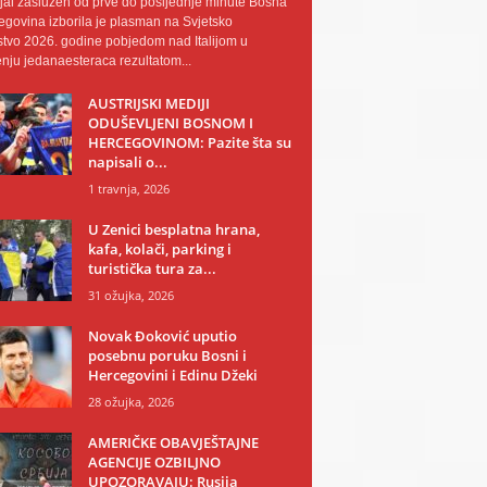
al zaslužen od prve do posljednje minute Bosna
egovina izborila je plasman na Svjetsko
tvo 2026. godine pobjedom nad Italijom u
nju jedanaesteraca rezultatom...
AUSTRIJSKI MEDIJI
ODUŠEVLJENI BOSNOM I
HERCEGOVINOM: Pazite šta su
napisali o...
1 travnja, 2026
U Zenici besplatna hrana,
kafa, kolači, parking i
turistička tura za...
31 ožujka, 2026
Novak Đoković uputio
posebnu poruku Bosni i
Hercegovini i Edinu Džeki
28 ožujka, 2026
AMERIČKE OBAVJEŠTAJNE
AGENCIJE OZBILJNO
UPOZORAVAJU: Rusija