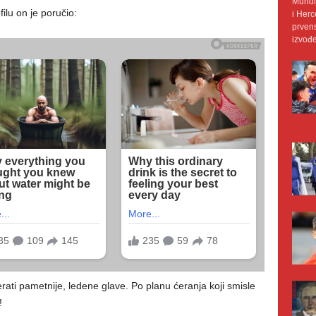
Mundij
lu on je poručio:
i Herc
prvens
izvođe
ati pametnije, ledene glave. Po planu ćeranja koji smisle
!