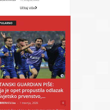
Učitaj više
PULARNO
TANSKI GUARDIAN PIŠE:
ija je opet propustila odlazak
Svjetsko prvenstvo,...
BRENICU.ba
-
1 travnja, 2026
0