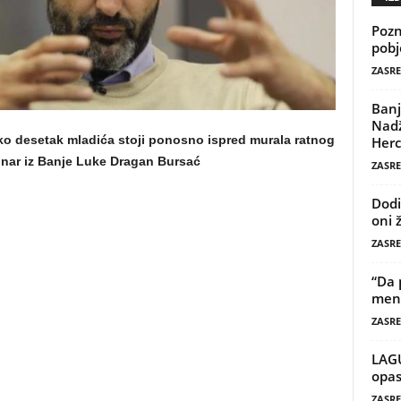
Pozn
pobj
ZASRE
Banj
Nadž
ako desetak mladića stoji ponosno ispred murala ratnog
Herc
inar iz Banje Luke Dragan Bursać
ZASRE
Dodi
oni 
ZASRE
“Da 
mene
ZASRE
LAG
opas
ZASRE