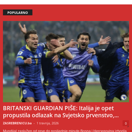
POPULARNO
BRITANSKI GUARDIAN PIŠE: Italija je opet
propustila odlazak na Svjetsko prvenstvo,...
ZASREBRENICU.ba
-
1 travnja, 2026
0
Mundijal zaslužen od prve do posljednje minute Bosna i Hercegovina izborila