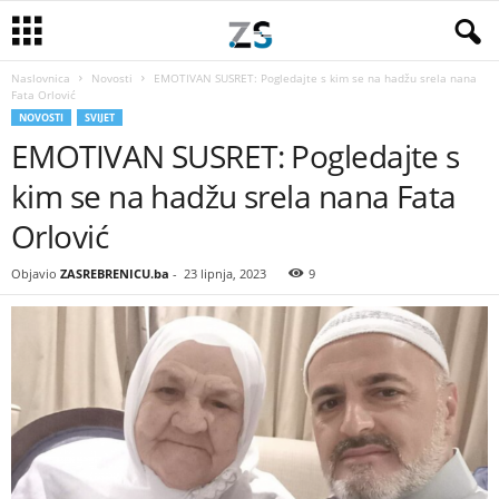
Naslovnica
Novosti
EMOTIVAN SUSRET: Pogledajte s kim se na hadžu srela nana
Fata Orlović
NOVOSTI
SVIJET
EMOTIVAN SUSRET: Pogledajte s
kim se na hadžu srela nana Fata
Orlović
Objavio
ZASREBRENICU.ba
-
23 lipnja, 2023
9