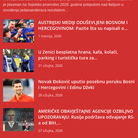
je plasman na Svjetsko prvenstvo 2026. godine pobjedom nad Italijom u
izvođenju jedanaesteraca rezultatom...
AUSTRIJSKI MEDIJI ODUŠEVLJENI BOSNOM I
HERCEGOVINOM: Pazite šta su napisali o...
1 travnja, 2026
U Zenici besplatna hrana, kafa, kolači,
parking i turistička tura za...
31 ožujka, 2026
Novak Đoković uputio posebnu poruku Bosni
i Hercegovini i Edinu Džeki
28 ožujka, 2026
AMERIČKE OBAVJEŠTAJNE AGENCIJE OZBILJNO
UPOZORAVAJU: Rusija podržava odvajanje RS-
a od BiH,...
27 ožujka, 2026