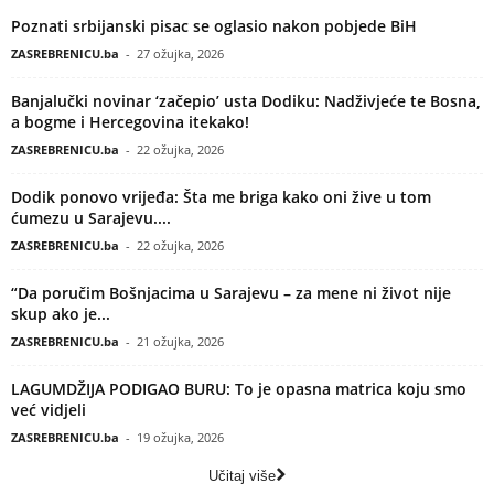
Poznati srbijanski pisac se oglasio nakon pobjede BiH
ZASREBRENICU.ba
-
27 ožujka, 2026
Banjalučki novinar ‘začepio’ usta Dodiku: Nadživjeće te Bosna,
a bogme i Hercegovina itekako!
ZASREBRENICU.ba
-
22 ožujka, 2026
Dodik ponovo vrijeđa: Šta me briga kako oni žive u tom
ćumezu u Sarajevu....
ZASREBRENICU.ba
-
22 ožujka, 2026
“Da poručim Bošnjacima u Sarajevu – za mene ni život nije
skup ako je...
ZASREBRENICU.ba
-
21 ožujka, 2026
LAGUMDŽIJA PODIGAO BURU: To je opasna matrica koju smo
već vidjeli
ZASREBRENICU.ba
-
19 ožujka, 2026
Učitaj više