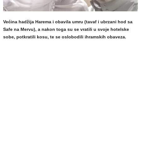
Većina hadžija Harema i obavila umru (tavaf i ubrzani hod sa
Safe na Mervu), a nakon toga su se vratili u svoje hotelske
sobe, potkratili kosu, te se oslobodili ihramskih obaveza.