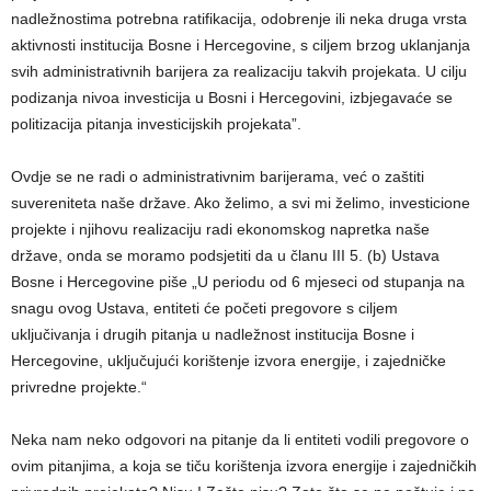
nadležnostima potrebna ratifikacija, odobrenje ili neka druga vrsta
aktivnosti institucija Bosne i Hercegovine, s ciljem brzog uklanjanja
svih administrativnih barijera za realizaciju takvih projekata. U cilju
podizanja nivoa investicija u Bosni i Hercegovini, izbjegavaće se
politizacija pitanja investicijskih projekata”.
Ovdje se ne radi o administrativnim barijerama, već o zaštiti
suvereniteta naše države. Ako želimo, a svi mi želimo, investicione
projekte i njihovu realizaciju radi ekonomskog napretka naše
države, onda se moramo podsjetiti da u članu III 5. (b) Ustava
Bosne i Hercegovine piše „U periodu od 6 mjeseci od stupanja na
snagu ovog Ustava, entiteti će početi pregovore s ciljem
uključivanja i drugih pitanja u nadležnost institucija Bosne i
Hercegovine, uključujući korištenje izvora energije, i zajedničke
privredne projekte.“
Neka nam neko odgovori na pitanje da li entiteti vodili pregovore o
ovim pitanjima, a koja se tiču korištenja izvora energije i zajedničkih