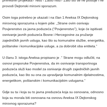
privrednih projekata? Nisu ! Zašto nisu? Zato što se ne poštuje i ne
provodi Dejtonski mirovni sporazum.
Osim toga potrebno je ukazati i na član 1 Aneksa IX Dejtonskog
mirovnog sporazuma u kojem piše: „Strane ovim osnivaju
Povjerenstvo za javna poduzeća (“Povjerenstvo”), koje će ispitivati
osnivanje javnih poduzeća Bosne i Hercegovine za pružanje
zajedničkih javnih usluga, kao što su komunalne službe, energetika,
poštanske i komunikacijske usluge, a za dobrobit oba entiteta.“
U članu 3. istoga Aneksa propisano je .“ Strane mogu odlučiti, na
osnovi preporuke Povjerenstva, da im osnivanje transportnoga
poduzeća služi kao model za osnivanje drugih zajedničkih javnih
poduzeća, kao što su ona za upravljanje komunalnim djelatnostima,
energetikom, poštanskim i komunikacijskim uslugama.“
Gdje su ta i koja su to javna preduzeća koja su osnovana, odnosno
koja su morala biti osnovana na osnovu Aneksa IX Dejtonskog
mirovnog sporazuma?