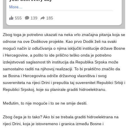
Zbog toga je potrebno ukazati na neka vrlo značajna pitanja koja se
odnose na ove Dodikove projekte. Kao prvo Dodik želi na svaki
mogući način iz odlučivanja o njima isključiti institucije države Bosne
i Hercegovine, a pošto to ide prilično teško onda je potrebno
izdejstvovati saglasnost tih institucija da Republika Srpska može
samostalno raditi na njihovoj realizaciji. To bi praktično značilo da
se Bosna i Hercegovina odriče državnog vlasništva i svog
suvereniteta na rijeci Drini i prepušta taj suverenitet Republici Srbiji i
Republici Srpskoj, koje su planirale graditi hidroelektranu.
Međutim, to nije moguće i to se ne smije desiti.
Zbog čega je to tako? Ako bi se trebala graditi hidroelektrana na
rijeci Drini, koja je istovremeno i granica između Bosne i