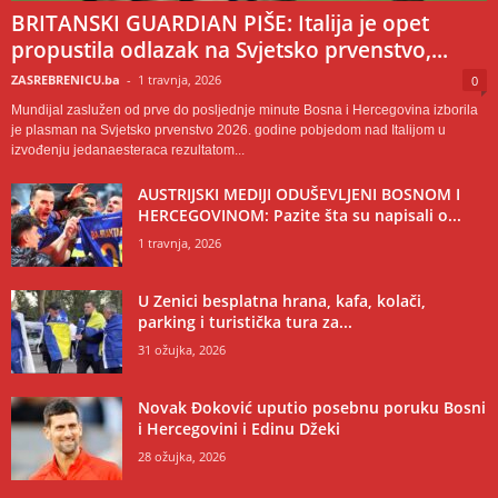
BRITANSKI GUARDIAN PIŠE: Italija je opet
propustila odlazak na Svjetsko prvenstvo,...
ZASREBRENICU.ba
-
1 travnja, 2026
0
Mundijal zaslužen od prve do posljednje minute Bosna i Hercegovina izborila
je plasman na Svjetsko prvenstvo 2026. godine pobjedom nad Italijom u
izvođenju jedanaesteraca rezultatom...
AUSTRIJSKI MEDIJI ODUŠEVLJENI BOSNOM I
HERCEGOVINOM: Pazite šta su napisali o...
1 travnja, 2026
U Zenici besplatna hrana, kafa, kolači,
parking i turistička tura za...
31 ožujka, 2026
Novak Đoković uputio posebnu poruku Bosni
i Hercegovini i Edinu Džeki
28 ožujka, 2026