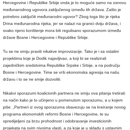
Hercegovine i Republike Srbije onda je to moguće samo na osnovu
međunarodnog ugovora zaključenog između tih država. Zašto je
potrebno zaključiti međunarodni ugovor? Zbog toga što je rijeka
Drina međunarodna rijeka, jer se nalazi na granici dviju država, i
svako njeno korištenje mora biti regulisano sporazumom između
države Bosne i Hercegovine i Republike Srbije.
Tu se ne smiju praviti nikakve improvizacije. Tako je i sa ostalim
projektima koje je Dodik najavljivao, a koji bi se realizirali
zajedničkim sredstvima Republike Srpske i Srbije, a na području
Bosne i Hercegovine. Time se vrši ekonomska agresija na našu
državu i to se ne smije dozvoliti.
Nikakvi sporazumi koalicionih partnera ne smiju ova pitanja tretirati
na način kako je to učinjeno u pomenutom sporazumu, a u kojem
piše: „Partneri iz ovog sporazuma obavezuju se na kreiranje novog
programa ekonomskih reformi Bosne i Hercegovine, te su
opredijeljeni za brzu prohodnost i odobravanje investicionih
projekata na svim nivoima vlasti, a za koje je u skladu s ustavnim