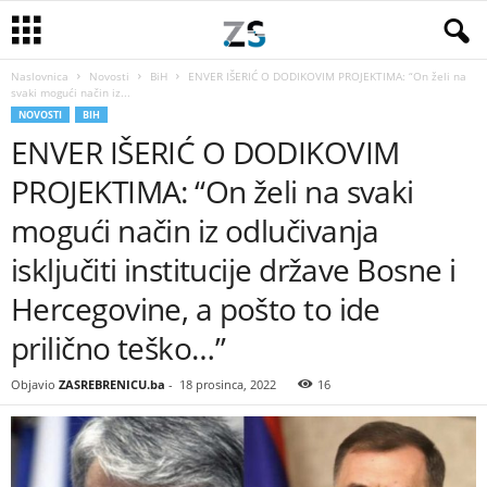
Naslovnica
Novosti
BiH
ENVER IŠERIĆ O DODIKOVIM PROJEKTIMA: “On želi na
svaki mogući način iz...
NOVOSTI
BIH
ENVER IŠERIĆ O DODIKOVIM
PROJEKTIMA: “On želi na svaki
mogući način iz odlučivanja
isključiti institucije države Bosne i
Hercegovine, a pošto to ide
prilično teško…”
Objavio
ZASREBRENICU.ba
-
18 prosinca, 2022
16