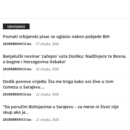
IZDVOJENO
Poznati srbijanski pisac se oglasio nakon pobjede BiH
ZASREBRENICU.ba
-
27 ožujka, 2026
Banjalučki novinar ‘začepio’ usta Dodiku: Nadživjeće te Bosna,
a bogme i Hercegovina itekako!
ZASREBRENICU.ba
-
22 ožujka, 2026
Dodik ponovo vrijeđa: Šta me briga kako oni žive u tom
ćumezu u Sarajevu....
ZASREBRENICU.ba
-
22 ožujka, 2026
“Da poručim Bošnjacima u Sarajevu – za mene ni život nije
skup ako je...
ZASREBRENICU.ba
-
21 ožujka, 2026