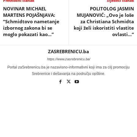
Prethodni članak
Sljedeći članak
NOVINAR MICHAEL
POLITOLOG JASMIN
MARTENS POJAŠNJAVA:
MUJANOVIĆ: „Ovo je loše
“Schmidtovo nametanje
za Christiana Schmidta
izbornog zakona bi se
koji želi iskoristiti vlastite
moglo pokazati kao…”
ovlasti…“
ZASREBRENICU.ba
https://www.zasrebrenicu.ba/
Portal zaSrebrenicu.ba je nazavisno-informativni koji ima za cilj promociju
Srebrenice i dešavanja na području opštine.