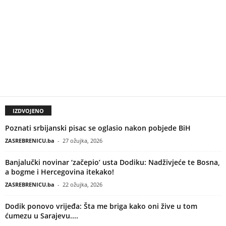
IZDVOJENO
Poznati srbijanski pisac se oglasio nakon pobjede BiH
ZASREBRENICU.ba
-
27 ožujka, 2026
Banjalučki novinar ‘začepio’ usta Dodiku: Nadživjeće te Bosna,
a bogme i Hercegovina itekako!
ZASREBRENICU.ba
-
22 ožujka, 2026
Dodik ponovo vrijeđa: Šta me briga kako oni žive u tom
ćumezu u Sarajevu....