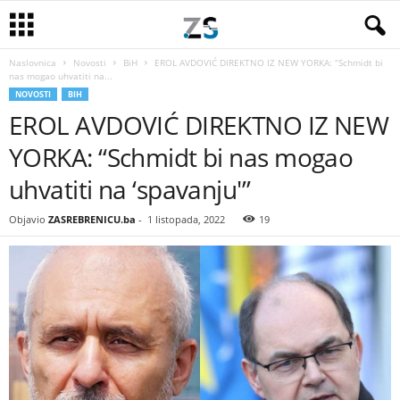
Naslovnica
Novosti
BiH
EROL AVDOVIĆ DIREKTNO IZ NEW YORKA: “Schmidt bi
nas mogao uhvatiti na...
NOVOSTI
BIH
EROL AVDOVIĆ DIREKTNO IZ NEW
YORKA: “Schmidt bi nas mogao
uhvatiti na ‘spavanju'”
Objavio
ZASREBRENICU.ba
-
1 listopada, 2022
19