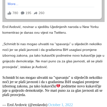
Erol Avdović, novinar u sjedištu Ujedinjenih naroda u New Yorku
komentirao je danas ovu vijest na Twitteru.
„Schmidt bi nas mogao uhvatiti na “spavanju” u slijedećih nekoliko
noći jer se plaši javnosti i da građanima BiH usaglasi promjene
izbornog zakona, pa tako kukavički podmetne novo kukavičije jaje u
gnijezdo demokratije. Ne mari puno za za glas javnosti, ali se plaši
prosvjeda“, istakao je Avdović.
Schmidt bi nas mogao uhvatiti na "spavanju" u slijedećih nekoliko
noći jer se plaši javnosti i da s građanima BiH usaglasi promjene
izbornog zakona, pa tako kukavički
podmetne novo kukavičije
jaje u gnijezdo demokratije. Ne mari puno za za glas javnosti ali se
plaši prosvjeda.
— Erol Avdovic (@erolavdo)
October 1, 2022