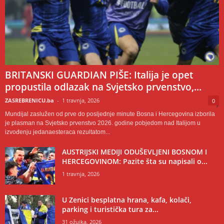
BRITANSKI GUARDIAN PIŠE: Italija je opet
propustila odlazak na Svjetsko prvenstvo,...
ZASREBRENICU.ba
-
1 travnja, 2026
0
Mundijal zaslužen od prve do posljednje minute Bosna i Hercegovina izborila
je plasman na Svjetsko prvenstvo 2026. godine pobjedom nad Italijom u
izvođenju jedanaesteraca rezultatom...
AUSTRIJSKI MEDIJI ODUŠEVLJENI BOSNOM I
HERCEGOVINOM: Pazite šta su napisali o...
1 travnja, 2026
U Zenici besplatna hrana, kafa, kolači,
parking i turistička tura za...
31 ožujka, 2026