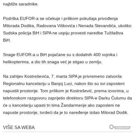
najbliže saradnike.
Podrška EUFOR-a se očekuje i prilikom pokušaja privođenja
Milorada Dodika, Radovana Viškovića i Nenada Stevandića, ukoliko
Sudska policija BiH i SIPA ne uspiju provesti naredbe Tužilaštva
BiH.
Snage EUFOR-a u BiH pojačane su s dodatnih 400 vojnika i
helikopterima, a dio tih snaga već je stigao u zemlju.
Na zahtjev Kostreševića, 7. marta SIPA je privremeno zatvorila
Regionalnu kancelariju u Banjoj Luci, nakon što su svi zaposleni
napustili prostorije. Tom prilikom je Kostrešević, prema izvorima, u
telefonskom razgovoru zaprijetio direktoru SIPA-e Darku Ćulumu da
će u kancelariju upasti tri tima Žandarmerije ako zaposleni ne
napuste prostorije, tvrdeći da je to naređenje izdao Milorad Dodik.