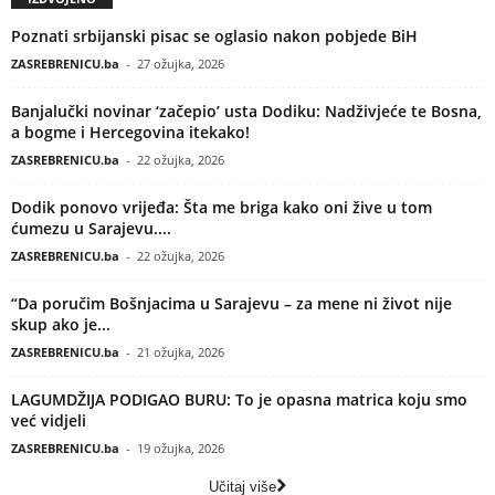
Poznati srbijanski pisac se oglasio nakon pobjede BiH
ZASREBRENICU.ba
-
27 ožujka, 2026
Banjalučki novinar ‘začepio’ usta Dodiku: Nadživjeće te Bosna,
a bogme i Hercegovina itekako!
ZASREBRENICU.ba
-
22 ožujka, 2026
Dodik ponovo vrijeđa: Šta me briga kako oni žive u tom
ćumezu u Sarajevu....
ZASREBRENICU.ba
-
22 ožujka, 2026
“Da poručim Bošnjacima u Sarajevu – za mene ni život nije
skup ako je...
ZASREBRENICU.ba
-
21 ožujka, 2026
LAGUMDŽIJA PODIGAO BURU: To je opasna matrica koju smo
već vidjeli
ZASREBRENICU.ba
-
19 ožujka, 2026
Učitaj više