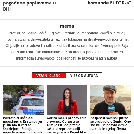
pogođene poplavama u
komande EUFOR-a”
BiH
mema
Prof. dr. sc. Mario Bašić — glavni urednik i autor portala. Završio je studij
novinarstva na Univerzitetu u Tuzli, sa fokusom na društveno-političke teme.
Objavljivao je radove i analize iz oblasti prava radnika, društvenog položaja
građana i političke komunikacije. Kao urednik portala radi na provjeri
informacija i uređivačkoj dosljednosti, te razvoju mladih autora.
VEZANI ČLANCI
VIŠE OD AUTORA
Povratnici Bošnjaci
Gorica Dodik progovorila
Italijanski novinar jutros
napadnuti u Bratuncu jer
o svemu: Od zastava
se probudio u Zenici: Ono
je sin bio u vezi sa
Armije BiH do pitanja
što mu se potom desilo
Srpkinjom: Policija
zašto u reprezentaciji
pamtit će cijelog života
napadača nije ni uhapsila
nema igrača iz Republike